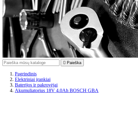

Paieška
Pagrindinis
Elektriniai įrankiai
Baterijos ir pakrovėjai
Akumuliatorius 18V 4.0Ah BOSCH GBA