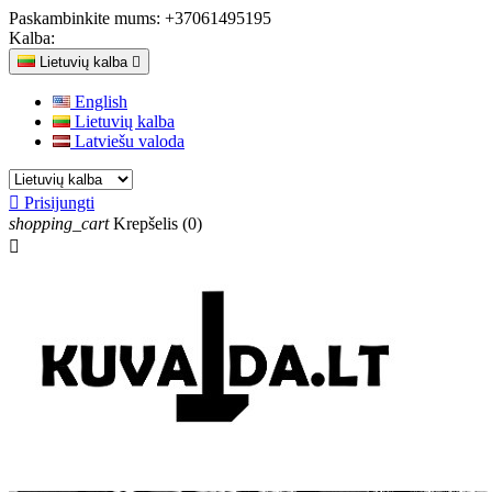
Paskambinkite mums:
+37061495195
Kalba:
Lietuvių kalba

English
Lietuvių kalba
Latviešu valoda

Prisijungti
shopping_cart
Krepšelis
(0)
