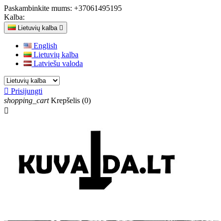
Paskambinkite mums:
+37061495195
Kalba:
Lietuvių kalba

English
Lietuvių kalba
Latviešu valoda

Prisijungti
shopping_cart
Krepšelis
(0)
