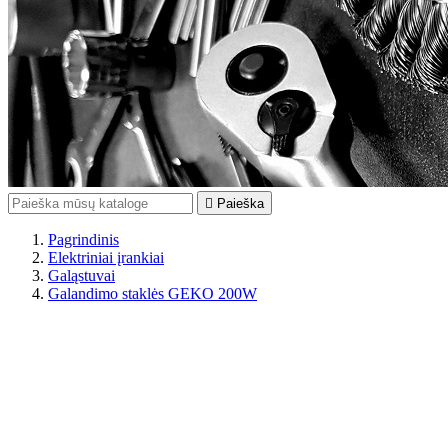

Paieška
Pagrindinis
Elektriniai įrankiai
Galąstuvai
Galandimo staklės GEKO 200W