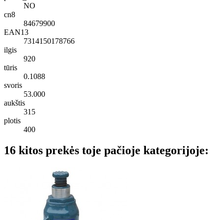
NO
cn8
84679900
EAN13
7314150178766
ilgis
920
tūris
0.1088
svoris
53.000
aukštis
315
plotis
400
16 kitos prekės toje pačioje kategorijoje: