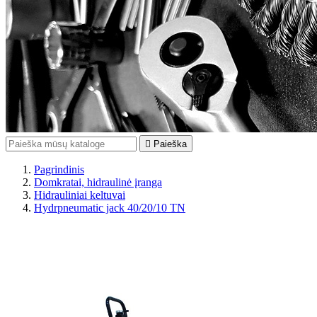

Paieška
Pagrindinis
Domkratai, hidraulinė įranga
Hidrauliniai keltuvai
Hydrpneumatic jack 40/20/10 TN