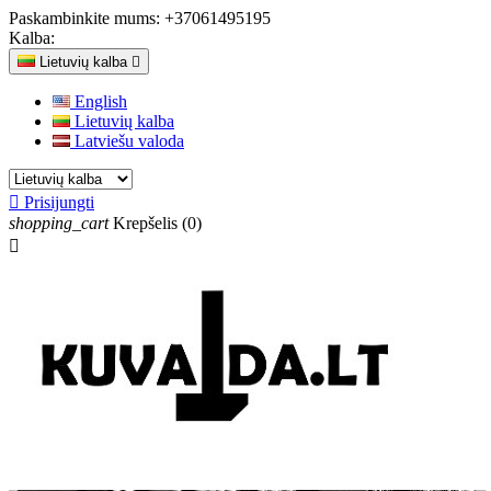
Paskambinkite mums:
+37061495195
Kalba:
Lietuvių kalba

English
Lietuvių kalba
Latviešu valoda

Prisijungti
shopping_cart
Krepšelis
(0)
