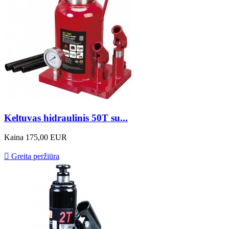
Keltuvas hidraulinis 50T su...
Kaina
175,00 EUR

Greita peržiūra