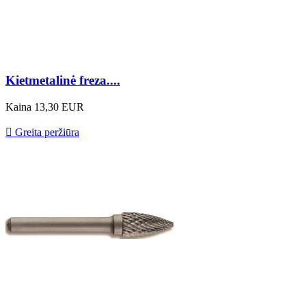
Kietmetalinė freza....
Kaina
13,30 EUR

Greita peržiūra