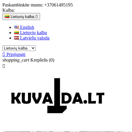
Paskambinkite mums:
+37061495195
Kalba:
Lietuvių kalba

English
Lietuvių kalba
Latviešu valoda

Prisijungti
shopping_cart
Krepšelis
(0)
