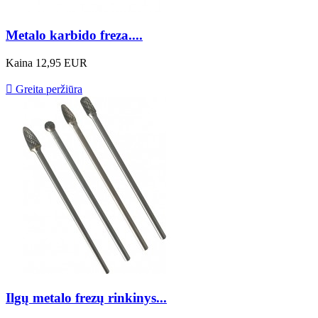
Metalo karbido freza....
Kaina
12,95 EUR

Greita peržiūra
Ilgų metalo frezų rinkinys...