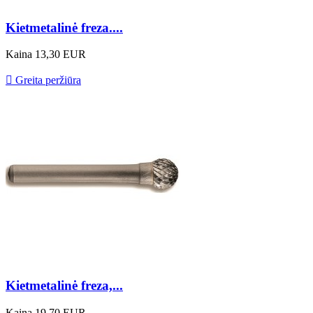
Kietmetalinė freza....
Kaina
13,30 EUR

Greita peržiūra
Kietmetalinė freza,...
Kaina
19,70 EUR