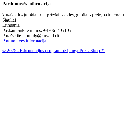
Parduotuvės informacija
kuvalda.lt - įrankiai ir jų priedai, staklės, guoliai - prekyba internetu.
Šiauliai
Lithuania
Paskambinkite mums:
+37061495195
Parašykite:
noreply@kuvalda.lt
Parduotuvės informacija
© 2026 - E-komercijos programinė įranga PrestaShop™