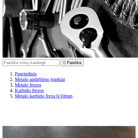

Paieška
Pagrindinis
Metalo apdirbimo įrankiai
Metalo frezos
Karbido frezos
Metalo karbido freza 6/10mm