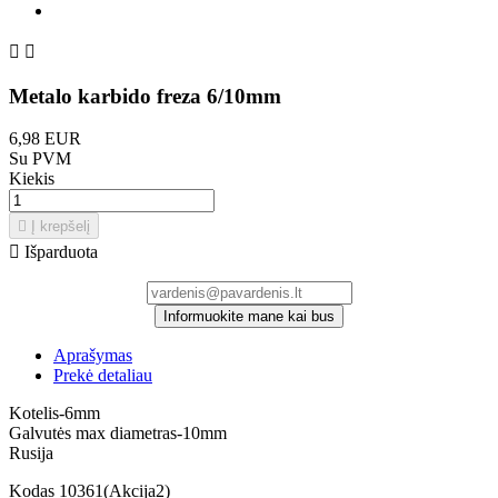


Metalo karbido freza 6/10mm
6,98 EUR
Su PVM
Kiekis

Į krepšelį

Išparduota
Informuokite mane kai bus
Aprašymas
Prekė detaliau
Kotelis-6mm
Galvutės max diametras-10mm
Rusija
Kodas
10361(Akcija2)