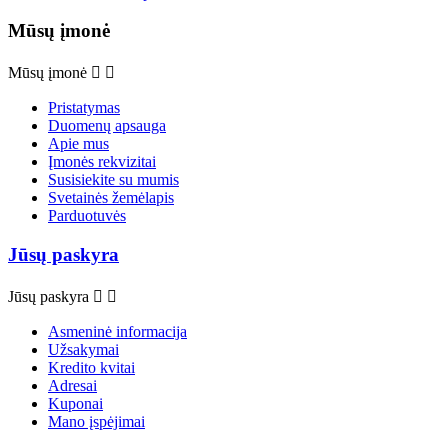
Mūsų įmonė
Mūsų įmonė


Pristatymas
Duomenų apsauga
Apie mus
Įmonės rekvizitai
Susisiekite su mumis
Svetainės žemėlapis
Parduotuvės
Jūsų paskyra
Jūsų paskyra


Asmeninė informacija
Užsakymai
Kredito kvitai
Adresai
Kuponai
Mano įspėjimai