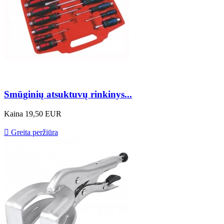
Smūginių atsuktuvų rinkinys...
Kaina
19,50 EUR

Greita peržiūra