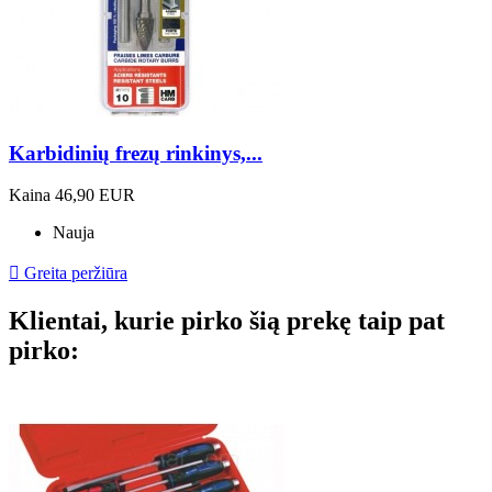
Karbidinių frezų rinkinys,...
Kaina
46,90 EUR
Nauja

Greita peržiūra
Klientai, kurie pirko šią prekę taip pat
pirko: