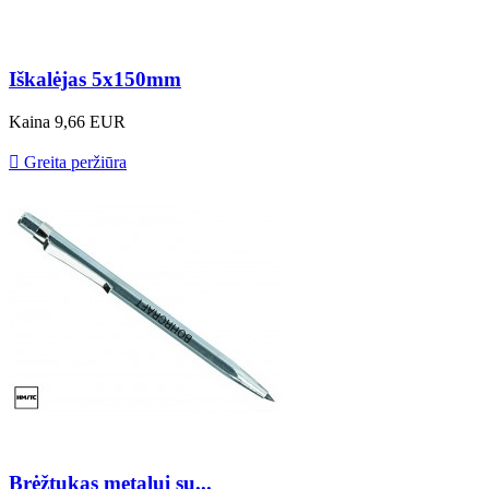
Iškalėjas 5x150mm
Kaina
9,66 EUR

Greita peržiūra
Brėžtukas metalui su...