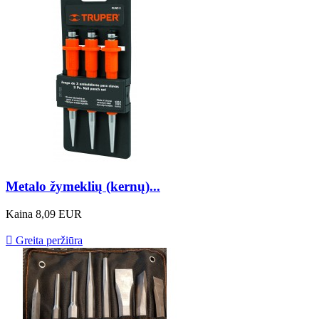
Metalo žymeklių (kernų)...
Kaina
8,09 EUR

Greita peržiūra