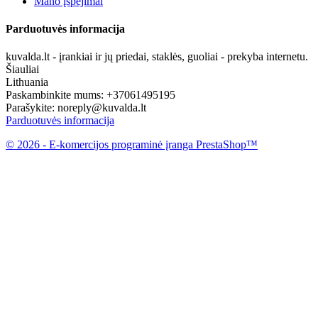
Mano įspėjimai
Parduotuvės informacija
kuvalda.lt - įrankiai ir jų priedai, staklės, guoliai - prekyba internetu.
Šiauliai
Lithuania
Paskambinkite mums:
+37061495195
Parašykite:
noreply@kuvalda.lt
Parduotuvės informacija
© 2026 - E-komercijos programinė įranga PrestaShop™