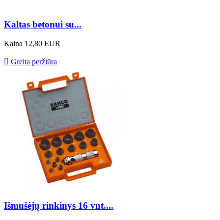
Kaltas betonui su...
Kaina
12,80 EUR

Greita peržiūra
Išmušėjų rinkinys 16 vnt....