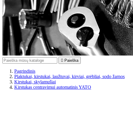

Paieška
Pagrindinis
Plaktukai, kirstukai, laužtuvai, kirviai, grėbliai, sodo žarnos
Kirstukai, skylamušiai
Kirstukas centravimui automatinis YATO