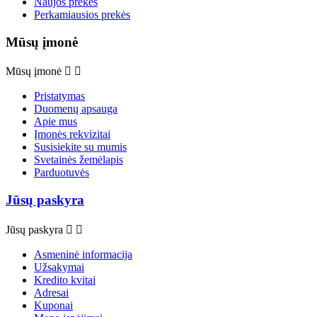
Naujos prekės
Perkamiausios prekės
Mūsų įmonė
Mūsų įmonė


Pristatymas
Duomenų apsauga
Apie mus
Įmonės rekvizitai
Susisiekite su mumis
Svetainės žemėlapis
Parduotuvės
Jūsų paskyra
Jūsų paskyra


Asmeninė informacija
Užsakymai
Kredito kvitai
Adresai
Kuponai