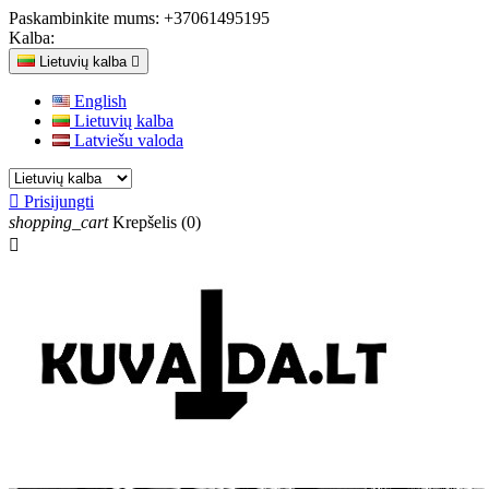
Paskambinkite mums:
+37061495195
Kalba:
Lietuvių kalba

English
Lietuvių kalba
Latviešu valoda

Prisijungti
shopping_cart
Krepšelis
(0)
