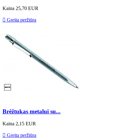
Kaina
25,70 EUR

Greita peržiūra
Brėžtukas metalui su...
Kaina
2,15 EUR

Greita peržiūra