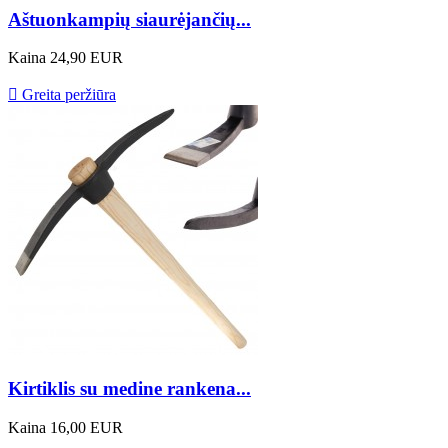
Aštuonkampių siaurėjančių...
Kaina
24,90 EUR

Greita peržiūra
Kirtiklis su medine rankena...
Kaina
16,00 EUR