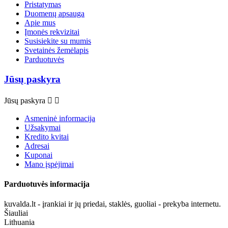
Pristatymas
Duomenų apsauga
Apie mus
Įmonės rekvizitai
Susisiekite su mumis
Svetainės žemėlapis
Parduotuvės
Jūsų paskyra
Jūsų paskyra


Asmeninė informacija
Užsakymai
Kredito kvitai
Adresai
Kuponai
Mano įspėjimai
Parduotuvės informacija
kuvalda.lt - įrankiai ir jų priedai, staklės, guoliai - prekyba internetu.
Šiauliai
Lithuania