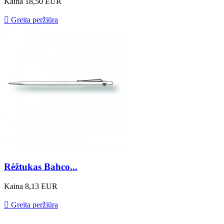
Kaina
18,50 EUR

Greita peržiūra
Rėžtukas Bahco...
Kaina
8,13 EUR

Greita peržiūra