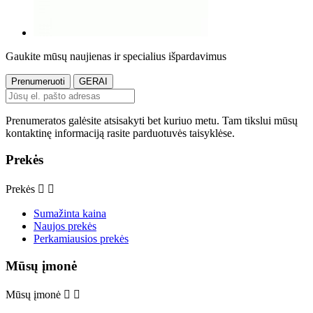
Gaukite mūsų naujienas ir specialius išpardavimus
Prenumeratos galėsite atsisakyti bet kuriuo metu. Tam tikslui mūsų
kontaktinę informaciją rasite parduotuvės taisyklėse.
Prekės
Prekės


Sumažinta kaina
Naujos prekės
Perkamiausios prekės
Mūsų įmonė
Mūsų įmonė

