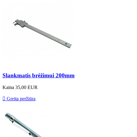
Slankmatis brėžimui 200mm
Kaina
35,00 EUR

Greita peržiūra