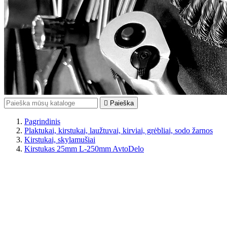

Paieška
Pagrindinis
Plaktukai, kirstukai, laužtuvai, kirviai, grėbliai, sodo žarnos
Kirstukai, skylamušiai
Kirstukas 25mm L-250mm AvtoDelo