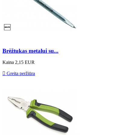
Brėžtukas metalui su...
Kaina
2,15 EUR

Greita peržiūra