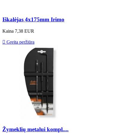
Iškalėjas 4x175mm Irimo
Kaina
7,38 EUR

Greita peržiūra
Žymeklių metalui kompl....