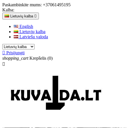
Paskambinkite mums:
+37061495195
Kalba:
Lietuvių kalba

English
Lietuvių kalba
Latviešu valoda

Prisijungti
shopping_cart
Krepšelis
(0)
