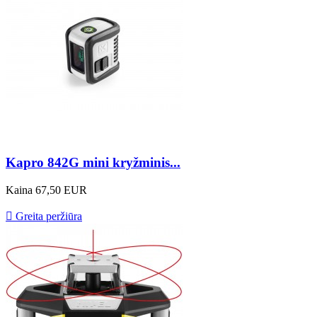
Kapro 842G mini kryžminis...
Kaina
67,50 EUR

Greita peržiūra