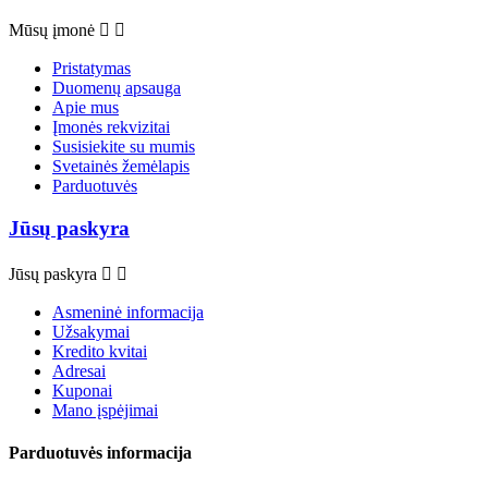
Mūsų įmonė


Pristatymas
Duomenų apsauga
Apie mus
Įmonės rekvizitai
Susisiekite su mumis
Svetainės žemėlapis
Parduotuvės
Jūsų paskyra
Jūsų paskyra


Asmeninė informacija
Užsakymai
Kredito kvitai
Adresai
Kuponai
Mano įspėjimai
Parduotuvės informacija