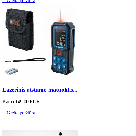

Greita peržiūra
Lazerinis atstumo matuoklis...
Kaina
149,00 EUR

Greita peržiūra