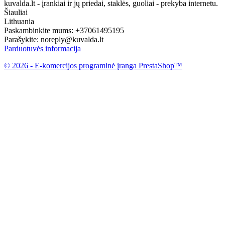
kuvalda.lt - įrankiai ir jų priedai, staklės, guoliai - prekyba internetu.
Šiauliai
Lithuania
Paskambinkite mums:
+37061495195
Parašykite:
noreply@kuvalda.lt
Parduotuvės informacija
© 2026 - E-komercijos programinė įranga PrestaShop™