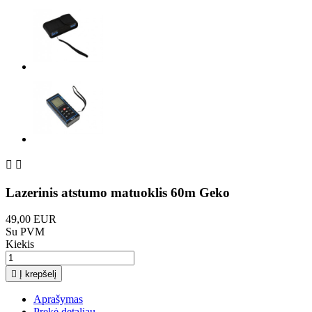


Lazerinis atstumo matuoklis 60m Geko
49,00 EUR
Su PVM
Kiekis

Į krepšelį
Aprašymas
Prekė detaliau