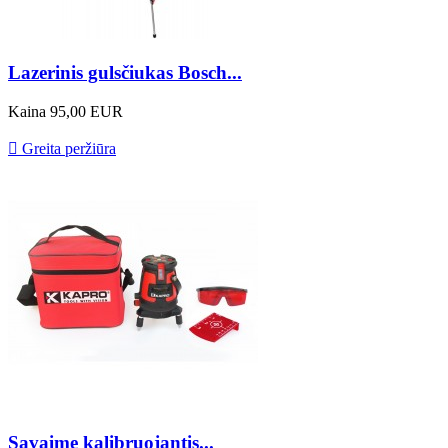
Lazerinis gulsčiukas Bosch...
Kaina
95,00 EUR

Greita peržiūra
Savaime kalibruojantis...