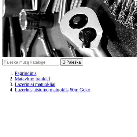

Paieška
Pagrindinis
Matavimo įrankiai
Lazeriniai matuokliai
Lazerinis atstumo matuoklis 60m Geko