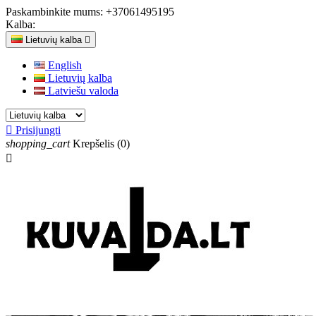
Paskambinkite mums:
+37061495195
Kalba:
Lietuvių kalba

English
Lietuvių kalba
Latviešu valoda

Prisijungti
shopping_cart
Krepšelis
(0)
