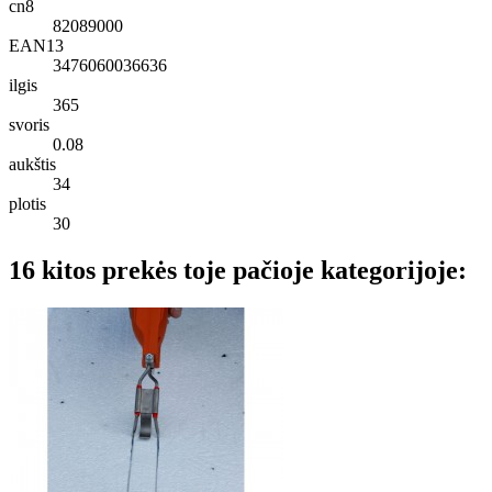
cn8
82089000
EAN13
3476060036636
ilgis
365
svoris
0.08
aukštis
34
plotis
30
16 kitos prekės toje pačioje kategorijoje: