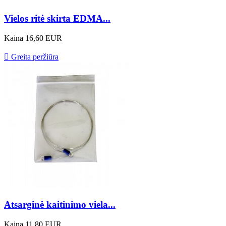
Vielos ritė skirta EDMA...
Kaina
16,60 EUR

Greita peržiūra
Atsarginė kaitinimo viela...
Kaina
11,80 EUR