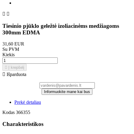


Tiesinio pjūklo geležtė izoliacinėms medžiagoms
300mm EDMA
31,60 EUR
Su PVM
Kiekis

Į krepšelį

Išparduota
Informuokite mane kai bus
Prekė detaliau
Kodas
366355
Charakteristikos