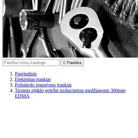

Paieška
Pagrindinis
Elektriniai įrankiai
Polistirolo pjaustymo įrankiai
Tiesinio pjūklo geležtė izoliacinėms medžiagoms 300mm
EDMA