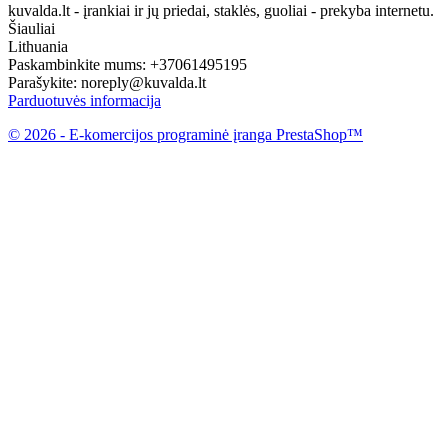
kuvalda.lt - įrankiai ir jų priedai, staklės, guoliai - prekyba internetu.
Šiauliai
Lithuania
Paskambinkite mums:
+37061495195
Parašykite:
noreply@kuvalda.lt
Parduotuvės informacija
© 2026 - E-komercijos programinė įranga PrestaShop™