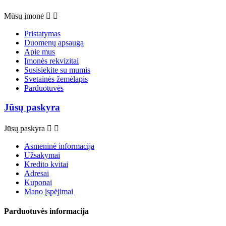
Mūsų įmonė


Pristatymas
Duomenų apsauga
Apie mus
Įmonės rekvizitai
Susisiekite su mumis
Svetainės žemėlapis
Parduotuvės
Jūsų paskyra
Jūsų paskyra


Asmeninė informacija
Užsakymai
Kredito kvitai
Adresai
Kuponai
Mano įspėjimai
Parduotuvės informacija