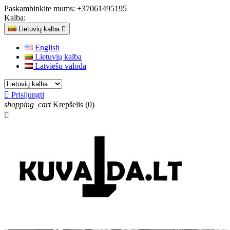
Paskambinkite mums:
+37061495195
Kalba:
Lietuvių kalba

English
Lietuvių kalba
Latviešu valoda

Prisijungti
shopping_cart
Krepšelis
(0)
