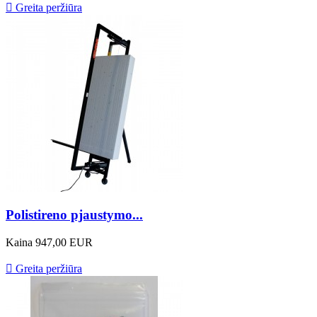

Greita peržiūra
Polistireno pjaustymo...
Kaina
947,00 EUR

Greita peržiūra