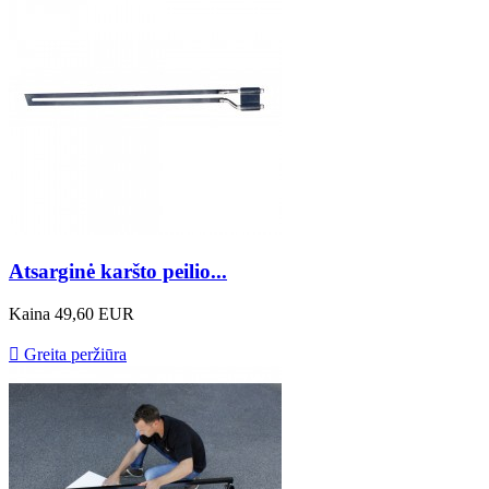
Atsarginė karšto peilio...
Kaina
49,60 EUR

Greita peržiūra