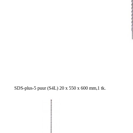
SDS-plus-5 puur (S4L) 20 x 550 x 600 mm,1 tk.