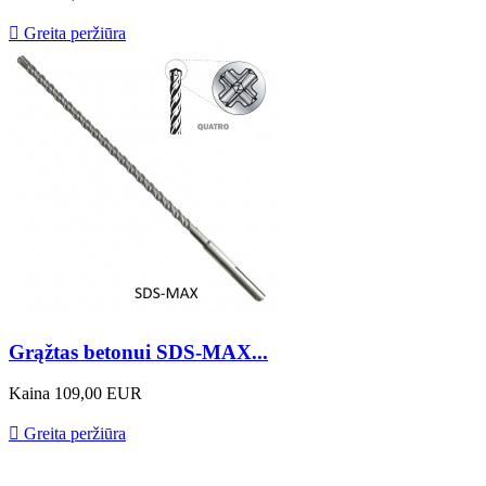

Greita peržiūra
Grąžtas betonui SDS-MAX...
Kaina
109,00 EUR

Greita peržiūra