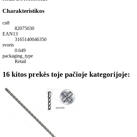
Charakteristikos
cn8
82075030
EAN13
3165140046350
svoris
0.649
packaging_type
Retail
16 kitos prekės toje pačioje kategorijoje: