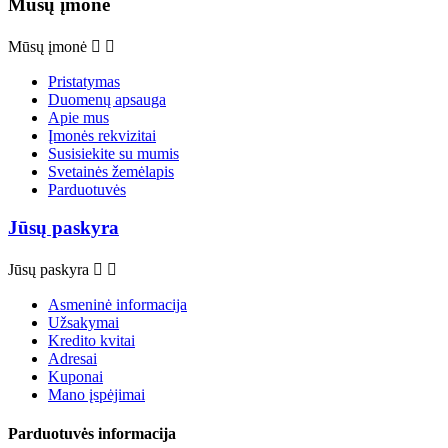
Mūsų įmonė
Mūsų įmonė


Pristatymas
Duomenų apsauga
Apie mus
Įmonės rekvizitai
Susisiekite su mumis
Svetainės žemėlapis
Parduotuvės
Jūsų paskyra
Jūsų paskyra


Asmeninė informacija
Užsakymai
Kredito kvitai
Adresai
Kuponai
Mano įspėjimai
Parduotuvės informacija