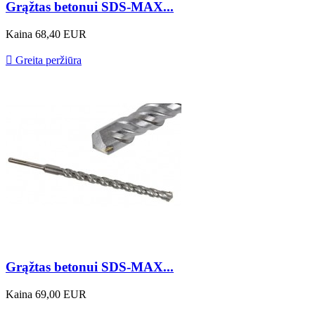
Grąžtas betonui SDS-MAX...
Kaina
68,40 EUR

Greita peržiūra
Grąžtas betonui SDS-MAX...
Kaina
69,00 EUR