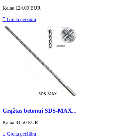
Kaina
124,00 EUR

Greita peržiūra
Grąžtas betonui SDS-MAX...
Kaina
31,50 EUR

Greita peržiūra