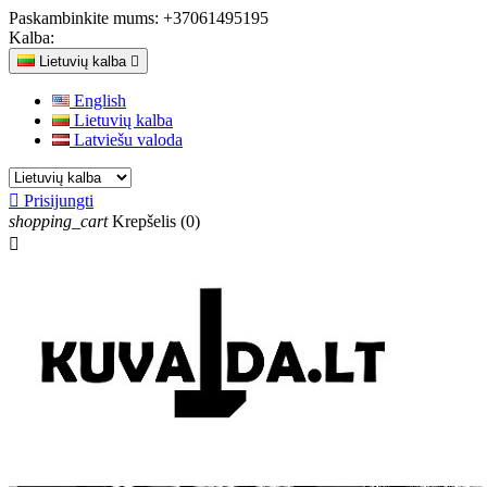
Paskambinkite mums:
+37061495195
Kalba:
Lietuvių kalba

English
Lietuvių kalba
Latviešu valoda

Prisijungti
shopping_cart
Krepšelis
(0)
