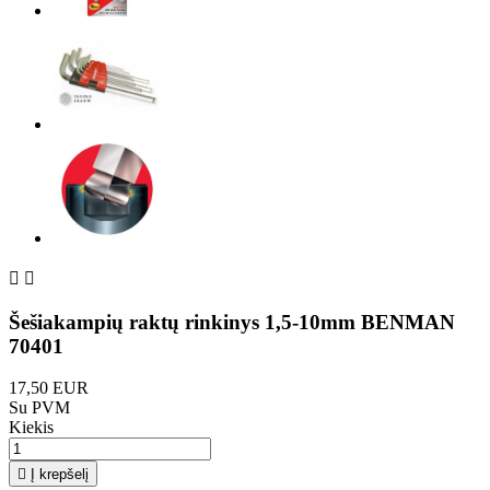


Šešiakampių raktų rinkinys 1,5-10mm BENMAN
70401
17,50 EUR
Su PVM
Kiekis

Į krepšelį