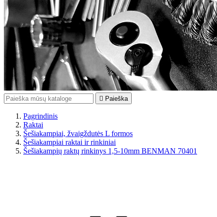

Paieška
Pagrindinis
Raktai
Šešiakampiai, žvaigždutės L formos
Šešiakampiai raktai ir rinkiniai
Šešiakampių raktų rinkinys 1,5-10mm BENMAN 70401