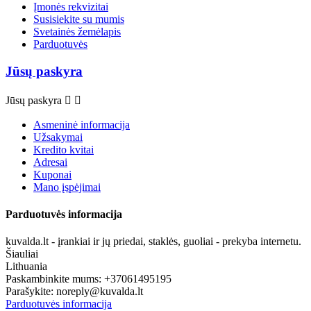
Įmonės rekvizitai
Susisiekite su mumis
Svetainės žemėlapis
Parduotuvės
Jūsų paskyra
Jūsų paskyra


Asmeninė informacija
Užsakymai
Kredito kvitai
Adresai
Kuponai
Mano įspėjimai
Parduotuvės informacija
kuvalda.lt - įrankiai ir jų priedai, staklės, guoliai - prekyba internetu.
Šiauliai
Lithuania
Paskambinkite mums:
+37061495195
Parašykite:
noreply@kuvalda.lt
Parduotuvės informacija