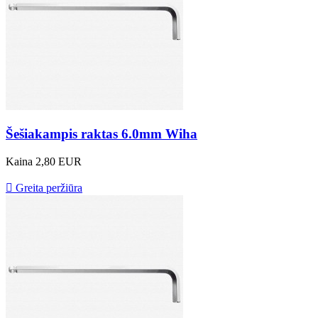
Šešiakampis raktas 6.0mm Wiha
Kaina
2,80 EUR

Greita peržiūra