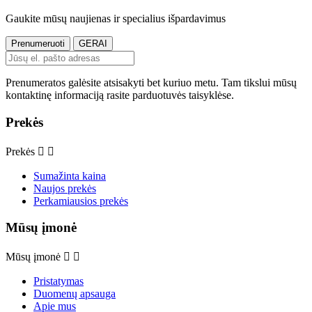
Gaukite mūsų naujienas ir specialius išpardavimus
Prenumeratos galėsite atsisakyti bet kuriuo metu. Tam tikslui mūsų
kontaktinę informaciją rasite parduotuvės taisyklėse.
Prekės
Prekės


Sumažinta kaina
Naujos prekės
Perkamiausios prekės
Mūsų įmonė
Mūsų įmonė


Pristatymas
Duomenų apsauga
Apie mus