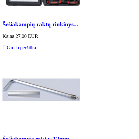
Šešiakampių raktų rinkinys...
Kaina
27,00 EUR

Greita peržiūra
Šešiakampis raktas 12mm