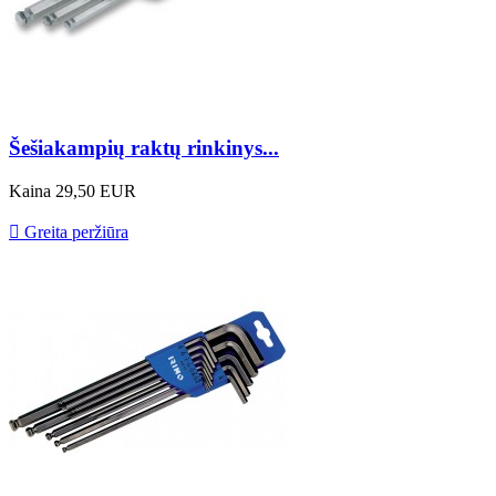
Šešiakampių raktų rinkinys...
Kaina
29,50 EUR

Greita peržiūra