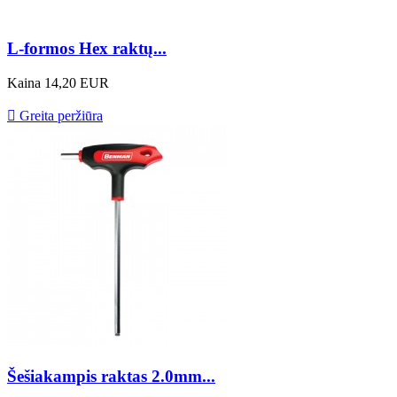
L-formos Hex raktų...
Kaina
14,20 EUR

Greita peržiūra
Šešiakampis raktas 2.0mm...