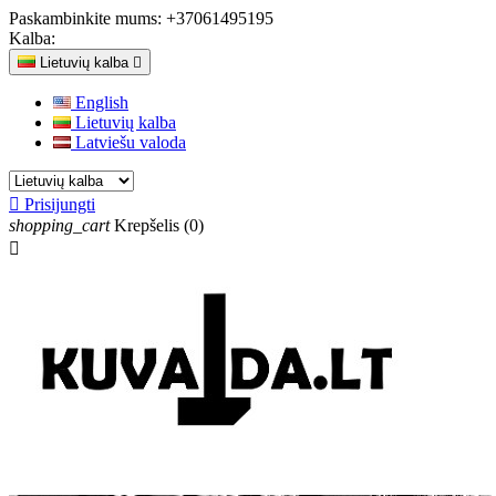
Paskambinkite mums:
+37061495195
Kalba:
Lietuvių kalba

English
Lietuvių kalba
Latviešu valoda

Prisijungti
shopping_cart
Krepšelis
(0)
