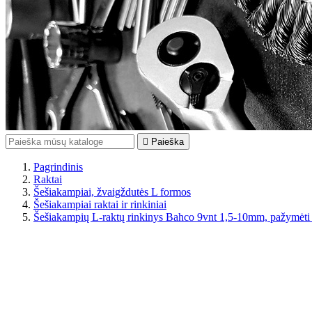

Paieška
Pagrindinis
Raktai
Šešiakampiai, žvaigždutės L formos
Šešiakampiai raktai ir rinkiniai
Šešiakampių L-raktų rinkinys Bahco 9vnt 1,5-10mm, pažymėti