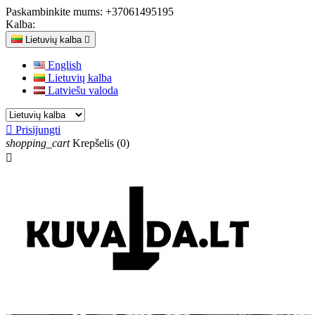
Paskambinkite mums:
+37061495195
Kalba:
Lietuvių kalba

English
Lietuvių kalba
Latviešu valoda

Prisijungti
shopping_cart
Krepšelis
(0)
