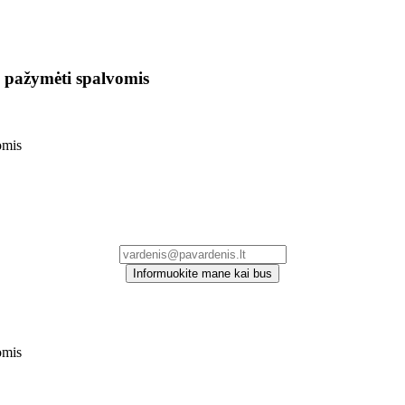
 pažymėti spalvomis
omis
Informuokite mane kai bus
omis