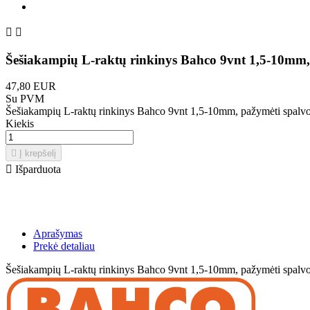


Šešiakampių L-raktų rinkinys Bahco 9vnt 1,5-10mm,
47,80 EUR
Su PVM
Šešiakampių L-raktų rinkinys Bahco 9vnt 1,5-10mm, pažymėti spalv
Kiekis

Į krepšelį

Išparduota
Aprašymas
Prekė detaliau
Šešiakampių L-raktų rinkinys Bahco 9vnt 1,5-10mm, pažymėti spalv