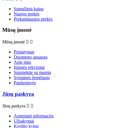
Sumažinta kaina
Naujos prekės
Perkamiausios prekės
Mūsų įmonė
Mūsų įmonė


Pristatymas
Duomenų apsauga
Apie mus
Įmonės rekvizitai
Susisiekite su mumis
Svetainės žemėlapis
Parduotuvės
Jūsų paskyra
Jūsų paskyra


Asmeninė informacija
Užsakymai
Kredito kvitai