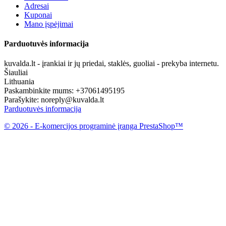
Adresai
Kuponai
Mano įspėjimai
Parduotuvės informacija
kuvalda.lt - įrankiai ir jų priedai, staklės, guoliai - prekyba internetu.
Šiauliai
Lithuania
Paskambinkite mums:
+37061495195
Parašykite:
noreply@kuvalda.lt
Parduotuvės informacija
© 2026 - E-komercijos programinė įranga PrestaShop™