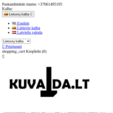
Paskambinkite mums:
+37061495195
Kalba:
Lietuvių kalba

English
Lietuvių kalba
Latviešu valoda

Prisijungti
shopping_cart
Krepšelis
(0)
