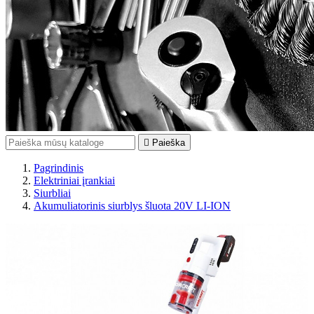

Paieška
Pagrindinis
Elektriniai įrankiai
Siurbliai
Akumuliatorinis siurblys šluota 20V LI-ION