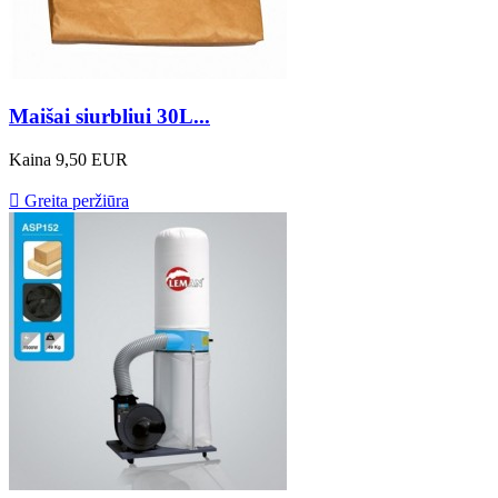
Maišai siurbliui 30L...
Kaina
9,50 EUR

Greita peržiūra