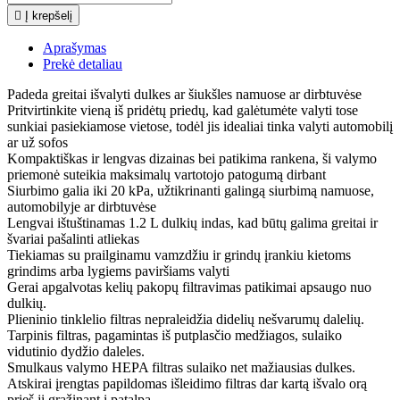

Į krepšelį
Aprašymas
Prekė detaliau
Padeda greitai išvalyti dulkes ar šiukšles namuose ar dirbtuvėse
Pritvirtinkite vieną iš pridėtų priedų, kad galėtumėte valyti tose
sunkiai pasiekiamose vietose, todėl jis idealiai tinka valyti automobilį
ar už sofos
Kompaktiškas ir lengvas dizainas bei patikima rankena, ši valymo
priemonė suteikia maksimalų vartotojo patogumą dirbant
Siurbimo galia iki 20 kPa, užtikrinanti galingą siurbimą namuose,
automobilyje ar dirbtuvėse
Lengvai ištuštinamas 1.2 L dulkių indas, kad būtų galima greitai ir
švariai pašalinti atliekas
Tiekiamas su prailginamu vamzdžiu ir grindų įrankiu kietoms
grindims arba lygiems paviršiams valyti
Gerai apgalvotas kelių pakopų filtravimas patikimai apsaugo nuo
dulkių.
Plieninio tinklelio filtras nepraleidžia didelių nešvarumų dalelių.
Tarpinis filtras, pagamintas iš putplasčio medžiagos, sulaiko
vidutinio dydžio daleles.
Smulkaus valymo HEPA filtras sulaiko net mažiausias dulkes.
Atskirai įrengtas papildomas išleidimo filtras dar kartą išvalo orą
prieš jį grąžinant į patalpą.