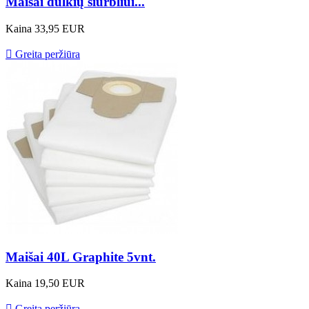
Maišai dulkių siurbliui...
Kaina
33,95 EUR

Greita peržiūra
Maišai 40L Graphite 5vnt.
Kaina
19,50 EUR

Greita peržiūra