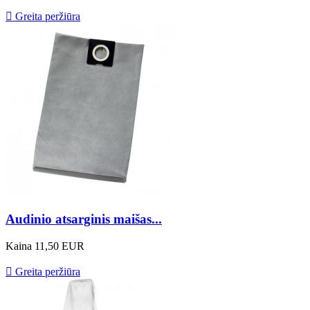

Greita peržiūra
Audinio atsarginis maišas...
Kaina
11,50 EUR

Greita peržiūra