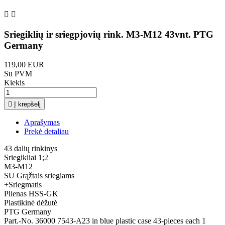


Sriegiklių ir sriegpjovių rink. M3-M12 43vnt. PTG
Germany
119,00 EUR
Su PVM
Kiekis

Į krepšelį
Aprašymas
Prekė detaliau
43 dalių rinkinys
Sriegikliai 1;2
M3-M12
SU Grąžtais sriegiams
+Sriegmatis
Plienas HSS-GK
Plastikinė dėžutė
PTG Germany
Part.-No. 36000 7543-A23 in blue plastic case 43-pieces each 1