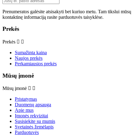
Prenumeratos galėsite atsisakyti bet kuriuo metu. Tam tikslui mūsų
kontaktinę informaciją rasite parduotuvės taisyklėse.
Prekės
Prekės


Sumažinta kaina
Naujos prekės
Perkamiausios prekės
Mūsų įmonė
Mūsų įmonė


Pristatymas
Duomenų apsauga
Apie mus
Įmonės rekvizitai
Susisiekite su mumis
Svetainės žemėlapis
Parduotuvės