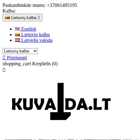
Paskambinkite mums:
+37061495195
Kalba:
Lietuvių kalba

English
Lietuvių kalba
Latviešu valoda

Prisijungti
shopping_cart
Krepšelis
(0)
