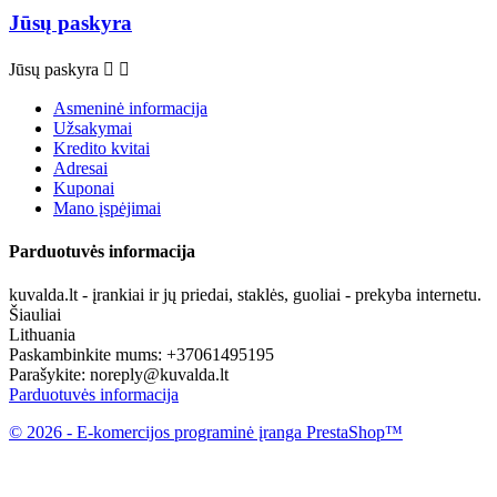
Jūsų paskyra
Jūsų paskyra


Asmeninė informacija
Užsakymai
Kredito kvitai
Adresai
Kuponai
Mano įspėjimai
Parduotuvės informacija
kuvalda.lt - įrankiai ir jų priedai, staklės, guoliai - prekyba internetu.
Šiauliai
Lithuania
Paskambinkite mums:
+37061495195
Parašykite:
noreply@kuvalda.lt
Parduotuvės informacija
© 2026 - E-komercijos programinė įranga PrestaShop™