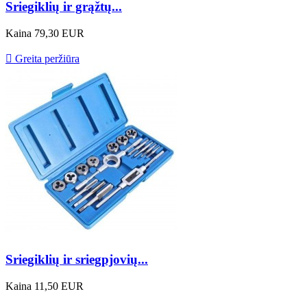
Sriegiklių ir grąžtų...
Kaina
79,30 EUR

Greita peržiūra
Sriegiklių ir sriegpjovių...
Kaina
11,50 EUR