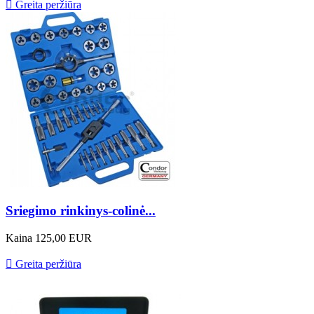

Greita peržiūra
Sriegimo rinkinys-colinė...
Kaina
125,00 EUR

Greita peržiūra