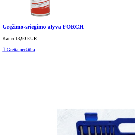
Gręžimo-sriegimo alyva FORCH
Kaina
13,90 EUR

Greita peržiūra