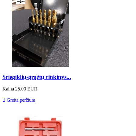
Sriegiklių-grąžtų rinkinys...
Kaina
25,00 EUR

Greita peržiūra