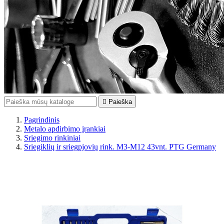

Paieška
Pagrindinis
Metalo apdirbimo įrankiai
Sriegimo rinkiniai
Sriegiklių ir sriegpjovių rink. M3-M12 43vnt. PTG Germany