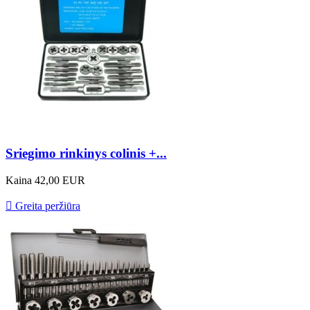
Sriegimo rinkinys colinis +...
Kaina
42,00 EUR

Greita peržiūra