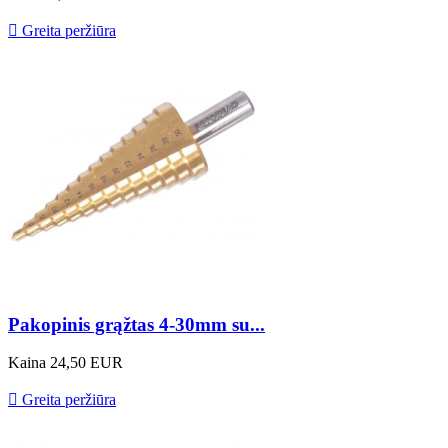

Greita peržiūra
Pakopinis grąžtas 4-30mm su...
Kaina
24,50 EUR

Greita peržiūra