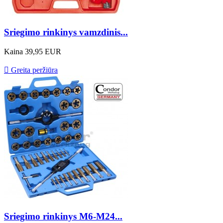
Sriegimo rinkinys vamzdinis...
Kaina
39,95 EUR

Greita peržiūra
Sriegimo rinkinys M6-M24...