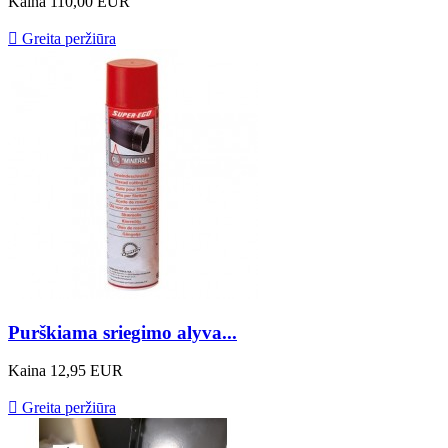
Kaina
110,00 EUR

Greita peržiūra
Purškiama sriegimo alyva...
Kaina
12,95 EUR

Greita peržiūra