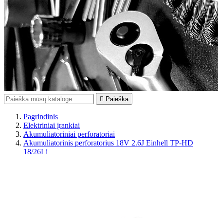

Paieška
Pagrindinis
Elektriniai įrankiai
Akumuliatoriniai perforatoriai
Akumuliatorinis perforatorius 18V 2.6J Einhell TP-HD
18/26Li