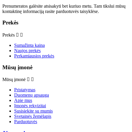
Prenumeratos galėsite atsisakyti bet kuriuo metu. Tam tikslui mūsų
kontaktinę informaciją rasite parduotuvės taisyklėse.
Prekės
Prekės


Sumažinta kaina
Naujos prekės
Perkamiausios prekės
Mūsų įmonė
Mūsų įmonė


Pristatymas
Duomenų apsauga
Apie mus
Įmonės rekvizitai
Susisiekite su mumis
Svetainės žemėlapis
Parduotuvės