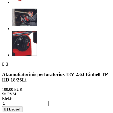


Akumuliatorinis perforatorius 18V 2.6J Einhell TP-
HD 18/26Li
199,00 EUR
Su PVM
Kiekis

Į krepšelį