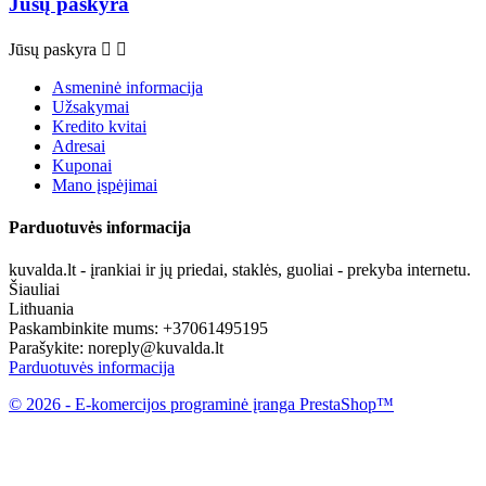
Jūsų paskyra
Jūsų paskyra


Asmeninė informacija
Užsakymai
Kredito kvitai
Adresai
Kuponai
Mano įspėjimai
Parduotuvės informacija
kuvalda.lt - įrankiai ir jų priedai, staklės, guoliai - prekyba internetu.
Šiauliai
Lithuania
Paskambinkite mums:
+37061495195
Parašykite:
noreply@kuvalda.lt
Parduotuvės informacija
© 2026 - E-komercijos programinė įranga PrestaShop™