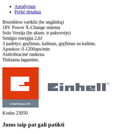
Aprašymas
Prekė detaliau
Brusshless variklis (be angliukų)
18V Power X-Change sistema
Solo Versija (be akum. ir pakrovėjo)
Smūgio energija 2,6J
3 padėtys: gręžimas, kalimas, gręžimas su kalimu.
Apsukos: 0-1200aps/min
Antivibracinė rankena
Tiekiama lagamine.
Kodas
23050
Jums taip pat gali patikti