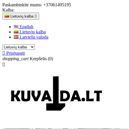
Paskambinkite mums:
+37061495195
Kalba:
Lietuvių kalba

English
Lietuvių kalba
Latviešu valoda

Prisijungti
shopping_cart
Krepšelis
(0)
