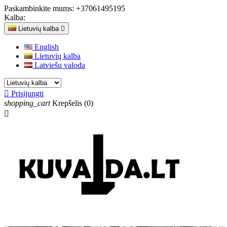
Paskambinkite mums:
+37061495195
Kalba:
Lietuvių kalba

English
Lietuvių kalba
Latviešu valoda

Prisijungti
shopping_cart
Krepšelis
(0)
