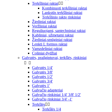
Terkšliniai raktai


Kombinuoti terkšliniai raktai
Lankstūs terkšliniai raktai
Terkšlinių raktų rinkiniai
Žiediniai raktai
Veržliniai raktai
Reguliuojami, santechniniai raktai
Kabliniai, užmetami raktai
Žiediniai-smūginiai raktai
Lenkti L formos raktai
Vamzdeliniai raktai
Coliniai dydžiai
Galvutės, prailgintuvai, terkšlės, rinkiniai


Galvutės 1/4'
Galvutės 3/8'
Galvutės 1/2'
Galvutės 3/4'
Galvutės 1'
Galvučių adapteriai
Galvučių rinkiniai 1/4' 3/8' 1/2'
Galvučių rinkiniai 3/4' -1'
Terkšlės


Terkšlės 1/4