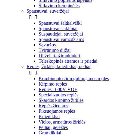
Šlifavimo popierius lapeliais
Šlifavimo kempinėlės
Spaustuvai, suveržėjai


Spaustuvai šaltkalviški
Spaustuvai stakliniai
Suspaudėjai, suveržėjai
Spaustuvai vamzdžiams
Sąvaržos
Tvirtinimo diržai
Dirželiai-užtrauktukai
Teleskopinės atramos ir priedai
Replės, žirklės, kniedikliai, peiliai


Kombinuotos ir reguliuojamos replės
Kirpimo replės
Replės 1000V VDE
Specializuotos replės
Skardos kirpimo žirklės
Replės žiedams
Fiksuojamos replės
Kniedikliai
Vielos, armatūros žirklės
Peiliai, geležtės
Gramdikliai