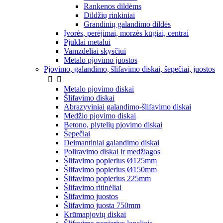
Rankenos dildėms
Dildžių rinkiniai
Grandinių galandimo dildės
Įvorės, perėjimai, morzės kūgiai, centrai
Pjūklai metalui
Vamzdeliai skysčiui
Metalo pjovimo juostos
Pjovimo, galandimo, šlifavimo diskai, šepečiai, juostos


Metalo pjovimo diskai
Šlifavimo diskai
Abrazyviniai galandimo-šlifavimo diskai
Medžio pjovimo diskai
Betono, plytelių pjovimo diskai
Šepečiai
Deimantiniai galandimo diskai
Poliravimo diskai ir medžiagos
Šlifavimo popierius Ø125mm
Šlifavimo popierius Ø150mm
Šlifavimo popierius 225mm
Šlifavimo ritinėliai
Šlifavimo juostos
Šlifavimo juosta 750mm
Krūmapjovių diskai