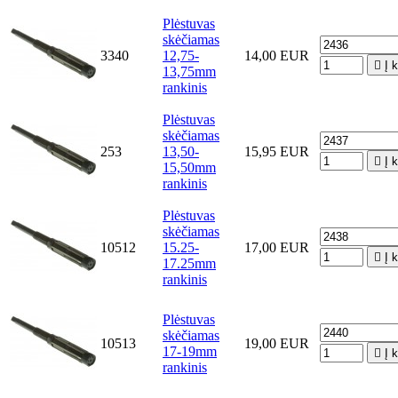
Plėstuvas
skėčiamas
3340
12,75-
14,00 EUR

Į 
13,75mm
rankinis
Plėstuvas
skėčiamas
253
13,50-
15,95 EUR

Į 
15,50mm
rankinis
Plėstuvas
skėčiamas
10512
15.25-
17,00 EUR

Į 
17.25mm
rankinis
Plėstuvas
skėčiamas
10513
19,00 EUR
17-19mm

Į 
rankinis