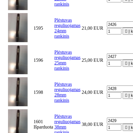
rankinis
Plėstuvas
reguliuojamas
1595
21,00 EUR
24mm

Į 
rankinis
Plėstuvas
reguliuojamas
1596
25,00 EUR
25mm

Į 
rankinis
Plėstuvas
reguliuojamas
1598
24,00 EUR
28mm

Į 
rankinis
Plėstuvas
1601
reguliuojamas
38,00 EUR
Išparduota
38mm

Į 
rankinis