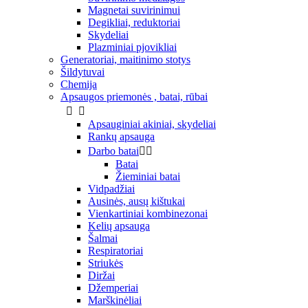
Magnetai suvirinimui
Degikliai, reduktoriai
Skydeliai
Plazminiai pjovikliai
Generatoriai, maitinimo stotys
Šildytuvai
Chemija
Apsaugos priemonės , batai, rūbai


Apsauginiai akiniai, skydeliai
Rankų apsauga
Darbo batai


Batai
Žieminiai batai
Vidpadžiai
Ausinės, ausų kištukai
Vienkartiniai kombinezonai
Kelių apsauga
Šalmai
Respiratoriai
Striukės
Diržai
Džemperiai
Marškinėliai