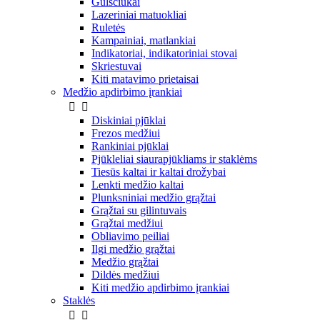
Gulsčiukai
Lazeriniai matuokliai
Ruletės
Kampainiai, matlankiai
Indikatoriai, indikatoriniai stovai
Skriestuvai
Kiti matavimo prietaisai
Medžio apdirbimo įrankiai


Diskiniai pjūklai
Frezos medžiui
Rankiniai pjūklai
Pjūkleliai siaurapjūkliams ir staklėms
Tiesūs kaltai ir kaltai drožybai
Lenkti medžio kaltai
Plunksniniai medžio grąžtai
Grąžtai su gilintuvais
Grąžtai medžiui
Obliavimo peiliai
Ilgi medžio grąžtai
Medžio grąžtai
Dildės medžiui
Kiti medžio apdirbimo įrankiai
Staklės

