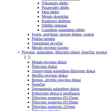
Trikampės dildės
Pusapvalės dildės
Mini dildės
Metalo skutekliai
Rankenos dildėms
Dildžių rinkiniai
Grandinių galandimo dildės
Įvorės, perėjimai, morzės kūgiai, centrai
Pjūklai metalui
Vamzdeliai skysčiui
Metalo pjovimo juostos
Pjovimo, galandimo, šlifavimo diskai, šepečiai, juostos


Metalo pjovimo diskai
Šlifavimo diskai
Abrazyviniai galandimo-šlifavimo diskai
Medžio pjovimo diskai
Betono, plytelių pjovimo diskai
Šepečiai
Deimantiniai galandimo diskai
Poliravimo diskai ir medžiagos
Šlifavimo popierius Ø125mm
Šlifavimo popierius Ø150mm
Šlifavimo popierius 225mm