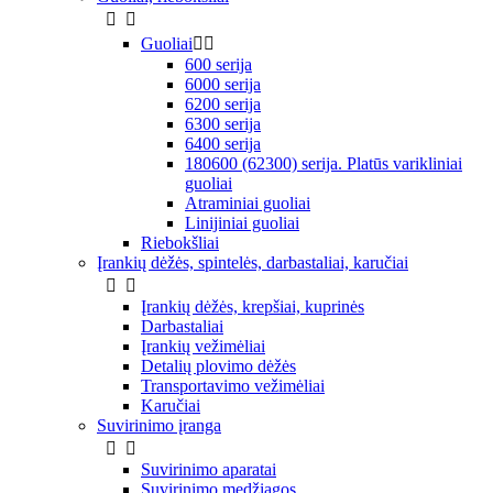


Guoliai


600 serija
6000 serija
6200 serija
6300 serija
6400 serija
180600 (62300) serija. Platūs varikliniai
guoliai
Atraminiai guoliai
Linijiniai guoliai
Riebokšliai
Įrankių dėžės, spintelės, darbastaliai, karučiai


Įrankių dėžės, krepšiai, kuprinės
Darbastaliai
Įrankių vežimėliai
Detalių plovimo dėžės
Transportavimo vežimėliai
Karučiai
Suvirinimo įranga


Suvirinimo aparatai
Suvirinimo medžiagos