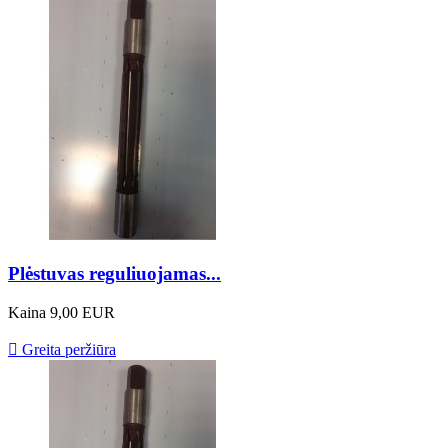
Plėstuvas reguliuojamas...
Kaina
9,00 EUR

Greita peržiūra