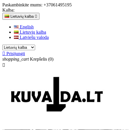
Paskambinkite mums:
+37061495195
Kalba:
Lietuvių kalba

English
Lietuvių kalba
Latviešu valoda

Prisijungti
shopping_cart
Krepšelis
(0)
