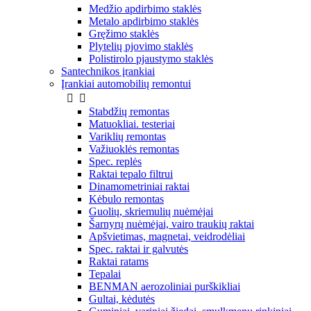
Medžio apdirbimo staklės
Metalo apdirbimo staklės
Gręžimo staklės
Plytelių pjovimo staklės
Polistirolo pjaustymo staklės
Santechnikos įrankiai
Įrankiai automobilių remontui


Stabdžių remontas
Matuokliai. testeriai
Variklių remontas
Važiuoklės remontas
Spec. replės
Raktai tepalo filtrui
Dinamometriniai raktai
Kėbulo remontas
Guolių, skriemulių nuėmėjai
Šarnyrų nuėmėjai, vairo traukių raktai
Apšvietimas, magnetai, veidrodėliai
Spec. raktai ir galvutės
Raktai ratams
Tepalai
BENMAN aerozoliniai purškikliai
Gultai, kėdutės