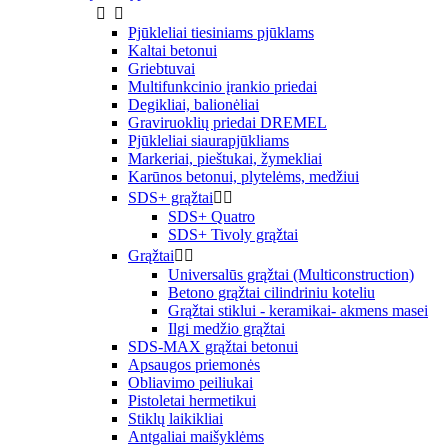


Pjūkleliai tiesiniams pjūklams
Kaltai betonui
Griebtuvai
Multifunkcinio įrankio priedai
Degikliai, balionėliai
Graviruoklių priedai DREMEL
Pjūkleliai siaurapjūkliams
Markeriai, pieštukai, žymekliai
Karūnos betonui, plytelėms, medžiui
SDS+ grąžtai


SDS+ Quatro
SDS+ Tivoly grąžtai
Grąžtai


Universalūs grąžtai (Multiconstruction)
Betono grąžtai cilindriniu koteliu
Grąžtai stiklui - keramikai- akmens masei
Ilgi medžio grąžtai
SDS-MAX grąžtai betonui
Apsaugos priemonės
Obliavimo peiliukai
Pistoletai hermetikui
Stiklų laikikliai
Antgaliai maišyklėms