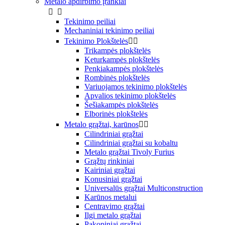
Metalo apdirbimo įrankiai


Tekinimo peiliai
Mechaniniai tekinimo peiliai
Tekinimo Plokštelės


Trikampės plokštelės
Keturkampės plokštelės
Penkiakampės plokštelės
Rombinės plokštelės
Variuojamos tekinimo plokštelės
Apvalios tekinimo plokštelės
Šešiakampės plokštelės
Elborinės plokštelės
Metalo grąžtai, karūnos


Cilindriniai grąžtai
Cilindriniai grąžtai su kobaltu
Metalo grąžtai Tivoly Furius
Grąžtų rinkiniai
Kairiniai grąžtai
Konusiniai grąžtai
Universalūs grąžtai Multiconstruction
Karūnos metalui
Centravimo grąžtai
Ilgi metalo grąžtai
Pakopiniai grąžtai