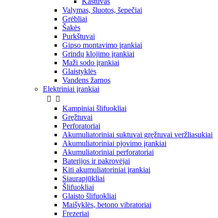
Kastuvas
Valymas, šluotos, šepečiai
Grėbliai
Šakės
Purkštuvai
Gipso montavimo įrankiai
Grindų klojimo įrankiai
Maži sodo įrankiai
Glaistyklės
Vandens žarnos
Elektriniai įrankiai


Kampiniai šlifuokliai
Gręžtuvai
Perforatoriai
Akumuliatoriniai suktuvai gręžtuvai veržliasukiai
Akumuliatoriniai pjovimo įrankiai
Akumuliatoriniai perforatoriai
Baterijos ir pakrovėjai
Kiti akumuliatoriniai įrankiai
Siaurapjūkliai
Šlifuokliai
Glaisto šlifuokliai
Maišyklės, betono vibratoriai
Frezeriai