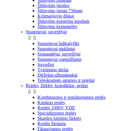
Šlifavimo ritinėliai
Šlifavimo juostos
Šlifavimo juosta 750mm
Krūmapjovių diskai
Šlifavimo popierius lapeliais
Šlifavimo kempinėlės
Spaustuvai, suveržėjai


Spaustuvai šaltkalviški
Spaustuvai stakliniai
Suspaudėjai, suveržėjai
Spaustuvai vamzdžiams
Sąvaržos
Tvirtinimo diržai
Dirželiai-užtrauktukai
Teleskopinės atramos ir priedai
Replės, žirklės, kniedikliai, peiliai


Kombinuotos ir reguliuojamos replės
Kirpimo replės
Replės 1000V VDE
Specializuotos replės
Skardos kirpimo žirklės
Replės žiedams
Fiksuojamos replės