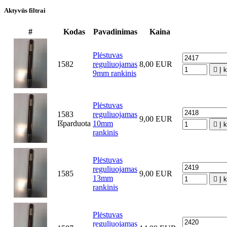
Aktyvūs filtrai
#
Kodas
Pavadinimas
Kaina
Plėstuvas
1582
reguliuojamas
8,00 EUR

Į 
9mm rankinis
Plėstuvas
1583
reguliuojamas
9,00 EUR
Išparduota
10mm

Į 
rankinis
Plėstuvas
reguliuojamas
1585
9,00 EUR
13mm

Į 
rankinis
Plėstuvas
reguliuojamas