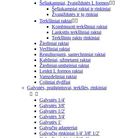
Šešiakampiai, žvaigždutės L formos


Šešiakampiai raktai ir rinkiniai
Žvaigždutės ir jų rinkiai
Terkšliniai raktai


Kombinuoti terkšliniai raktai
Lankstūs terkšliniai raktai
Terkšlinių raktų rinkiniai
Žiediniai raktai
Veržliniai raktai
Reguliuojami, santechniniai raktai
Kabliniai, užmetami raktai
Žiediniai-smūginiai raktai
Lenkti L formos raktai
Vamzdeliniai raktai
Coliniai dydžiai
Galvutės, prailgintuvai, terkšlės, rinkiniai


Galvutės 1/4'
Galvutės 3/8'
Galvutės 1/2'
Galvutės 3/4'
Galvutės 1'
Galvučių adapteriai
Galvučių rinkiniai 1/4' 3/8' 1/2'