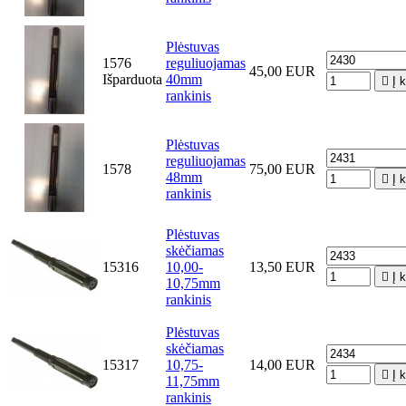
Plėstuvas
1576
reguliuojamas
45,00 EUR
Išparduota
40mm

Į 
rankinis
Plėstuvas
reguliuojamas
1578
75,00 EUR
48mm

Į 
rankinis
Plėstuvas
skėčiamas
15316
10,00-
13,50 EUR

Į 
10,75mm
rankinis
Plėstuvas
skėčiamas
15317
10,75-
14,00 EUR

Į 
11,75mm
rankinis