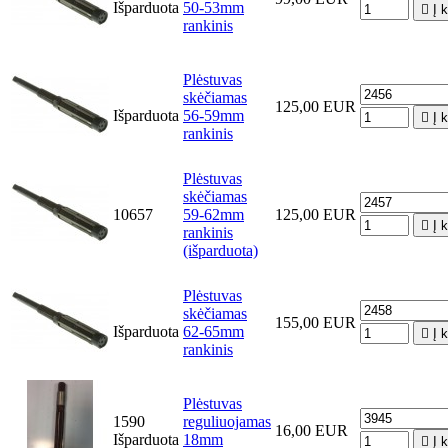
Išparduota
50-53mm

Į 
rankinis
Plėstuvas
skėčiamas
125,00 EUR
Išparduota
56-59mm

Į 
rankinis
Plėstuvas
skėčiamas
10657
59-62mm
125,00 EUR

Į 
rankinis
(išparduota)
Plėstuvas
skėčiamas
155,00 EUR
Išparduota
62-65mm

Į 
rankinis
Plėstuvas
1590
reguliuojamas
16,00 EUR
Išparduota
18mm

Į 