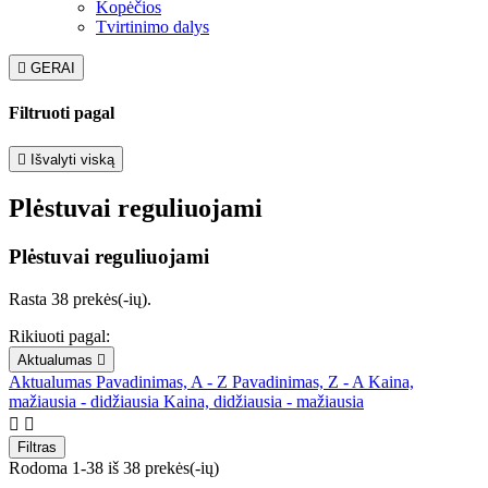
Kopėčios
Tvirtinimo dalys

GERAI
Filtruoti pagal

Išvalyti viską
Plėstuvai reguliuojami
Plėstuvai reguliuojami
Rasta 38 prekės(-ių).
Rikiuoti pagal:
Aktualumas

Aktualumas
Pavadinimas, A - Z
Pavadinimas, Z - A
Kaina,
mažiausia - didžiausia
Kaina, didžiausia - mažiausia


Filtras
Rodoma 1-38 iš 38 prekės(-ių)