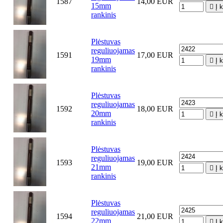
1587
14,00 EUR
15mm

Į 
rankinis
Plėstuvas
reguliuojamas
1591
17,00 EUR
19mm

Į 
rankinis
Plėstuvas
reguliuojamas
1592
18,00 EUR
20mm

Į 
rankinis
Plėstuvas
reguliuojamas
1593
19,00 EUR
21mm

Į 
rankinis
Plėstuvas
reguliuojamas
1594
21,00 EUR
22mm

Į 