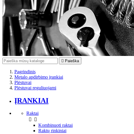

Paieška
Pagrindinis
Metalo apdirbimo įrankiai
Plėstuvai
Plėstuvai reguliuojami
ĮRANKIAI
Raktai


Kombinuoti raktai
Raktų rinkiniai