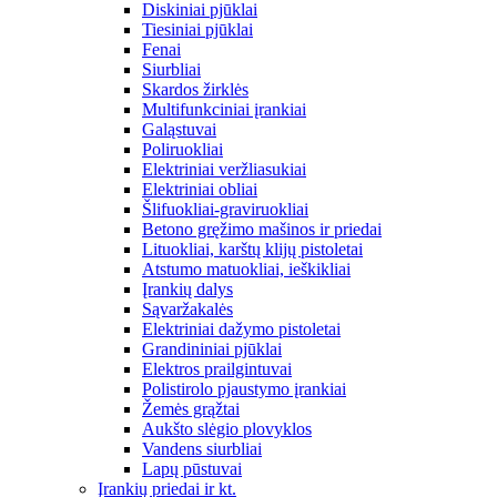
Diskiniai pjūklai
Tiesiniai pjūklai
Fenai
Siurbliai
Skardos žirklės
Multifunkciniai įrankiai
Galąstuvai
Poliruokliai
Elektriniai veržliasukiai
Elektriniai obliai
Šlifuokliai-graviruokliai
Betono gręžimo mašinos ir priedai
Lituokliai, karštų klijų pistoletai
Atstumo matuokliai, ieškikliai
Įrankių dalys
Sąvaržakalės
Elektriniai dažymo pistoletai
Grandininiai pjūklai
Elektros prailgintuvai
Polistirolo pjaustymo įrankiai
Žemės grąžtai
Aukšto slėgio plovyklos
Vandens siurbliai
Lapų pūstuvai
Įrankių priedai ir kt.