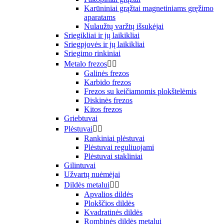
Karūniniai grąžtai magnetiniams gręžimo
aparatams
Nulaužtų varžtų išsukėjai
Sriegikliai ir jų laikikliai
Sriegpjovės ir jų laikikliai
Sriegimo rinkiniai
Metalo frezos


Galinės frezos
Karbido frezos
Frezos su keičiamomis plokštelėmis
Diskinės frezos
Kitos frezos
Griebtuvai
Plėstuvai


Rankiniai plėstuvai
Plėstuvai reguliuojami
Plėstuvai stakliniai
Gilintuvai
Užvartų nuėmėjai
Dildės metalui


Apvalios dildės
Plokščios dildės
Kvadratinės dildės
Rombinės dildės metalui