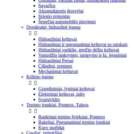
Guminiai, variniai žiedai, smulkmenų rinkiniai
Sąvaržos
Akumuliatorių įkrovėjai
Sriegio remontas
Šepečiai automobilių plovimui
Domkratai, hidraulinė įranga


Hidrauliniai keltuvai
Hidrauliniai ir pneumatiniai keltuvai su ratukais
Hidrauliniai variklių, greičių dėžių keltuvai
Vamzdžių lanksytmo, tampymo ir kt. įrenginiai
Hidrauliniai Presai
Cilindrai, pompos
Mechaniniai keltuvai
Kėlimo įranga


Grandininiai, lyniniai keltuvai
Elektriniai keltuvai, talės
Svarstyklės
Tepimo įrankiai. Pompos. Talpos


Rankiniai tepimo švirkstai. Pompos
Bakeliai. Pneumatiniai tepimo įrankiai
Kuro siurbliai
Guoliai, riebokšliai