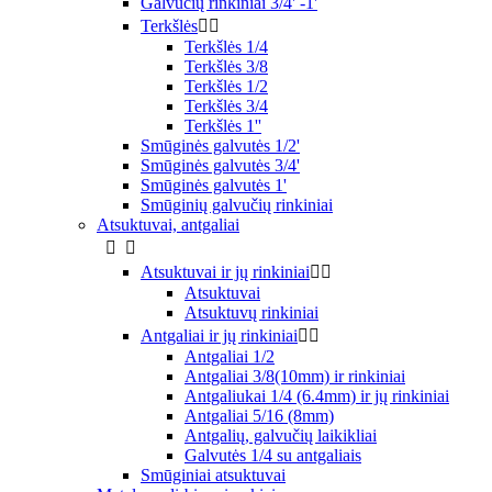
Galvučių rinkiniai 3/4' -1'
Terkšlės


Terkšlės 1/4
Terkšlės 3/8
Terkšlės 1/2
Terkšlės 3/4
Terkšlės 1''
Smūginės galvutės 1/2'
Smūginės galvutės 3/4'
Smūginės galvutės 1'
Smūginių galvučių rinkiniai
Atsuktuvai, antgaliai


Atsuktuvai ir jų rinkiniai


Atsuktuvai
Atsuktuvų rinkiniai
Antgaliai ir jų rinkiniai


Antgaliai 1/2
Antgaliai 3/8(10mm) ir rinkiniai
Antgaliukai 1/4 (6.4mm) ir jų rinkiniai
Antgaliai 5/16 (8mm)
Antgalių, galvučių laikikliai
Galvutės 1/4 su antgaliais
Smūginiai atsuktuvai