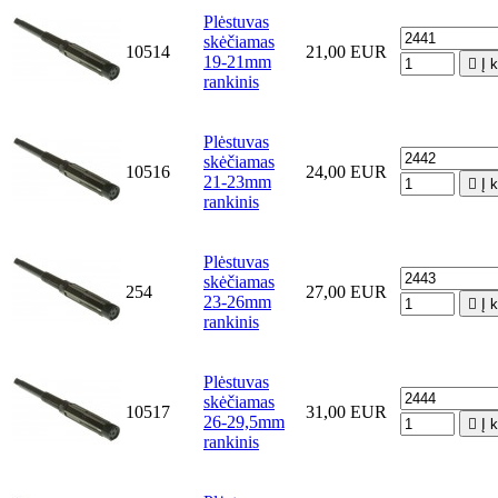
Plėstuvas
skėčiamas
10514
21,00 EUR
19-21mm

Į 
rankinis
Plėstuvas
skėčiamas
10516
24,00 EUR
21-23mm

Į 
rankinis
Plėstuvas
skėčiamas
254
27,00 EUR
23-26mm

Į 
rankinis
Plėstuvas
skėčiamas
10517
31,00 EUR
26-29,5mm

Į 
rankinis