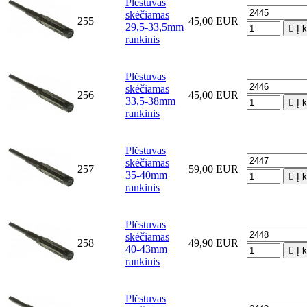
Plėstuvas
skėčiamas
255
45,00 EUR
29,5-33,5mm

Į 
rankinis
Plėstuvas
skėčiamas
256
45,00 EUR
33,5-38mm

Į 
rankinis
Plėstuvas
skėčiamas
257
59,00 EUR
35-40mm

Į 
rankinis
Plėstuvas
skėčiamas
258
49,90 EUR
40-43mm

Į 
rankinis
Plėstuvas