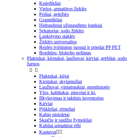
Kniedikliai
Vielos, armatūros žirklės
Peiliai, geležtės
Gramdikliai
Hidrauliniai užspaudimo įrankiai
Sekatoriai, sodo žirklės
Lankstymo staklės
Žirklės universalios
Replės tvirtinimo juostai ir priedai PP PET
Bordiūrų, blokelių nešimas
Plaktukai, kirstukai, laužtuvai, kirviai, grėbliai, sodo
žarnos


Plaktukai, kūjai
Kirstukai, skylamušiai
Laužtuvai, viniatraukiai, montiruotės
Ylos, kabliukai, pincetai ir kt.
Iškylavimas ir taktinis inventorius
Kirviai
Pjūkleliai, rėmeliai
Kabių pistoletai
Skaičių ir raidžių žymekliai
Kabliai armatūrai rišti
Kastuvai

