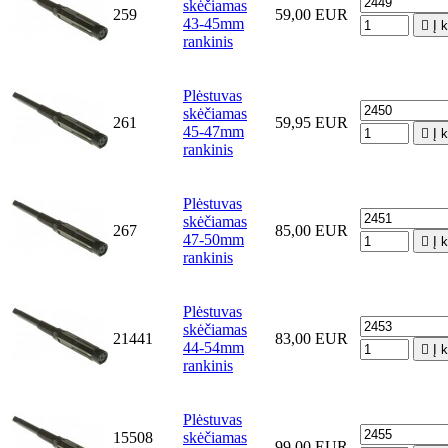
skėčiamas
259
59,00 EUR
43-45mm

Į 
rankinis
Plėstuvas
skėčiamas
261
59,95 EUR
45-47mm

Į 
rankinis
Plėstuvas
skėčiamas
267
85,00 EUR
47-50mm

Į 
rankinis
Plėstuvas
skėčiamas
21441
83,00 EUR
44-54mm

Į 
rankinis
Plėstuvas
15508
skėčiamas
99,00 EUR