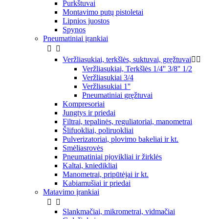
Purkštuvai
Montavimo putų pistoletai
Lipnios juostos
Spynos
Pneumatiniai įrankiai


Veržliasukiai, terkšlės, suktuvai, gręžtuvai


Veržliasukiai, Terkšlės 1/4'' 3/8'' 1/2
Veržliasukiai 3/4
Veržliasukiai 1''
Pneumatiniai gręžtuvai
Kompresoriai
Jungtys ir priedai
Filtrai, tepalinės, reguliatoriai, manometrai
Šlifuokliai, poliruokliai
Pulverizatoriai, plovimo bakeliai ir kt.
Smėliasrovės
Pneumatiniai pjovikliai ir žirklės
Kaltai, kniedikliai
Manometrai, pripūtėjai ir kt.
Kabiamušiai ir priedai
Matavimo įrankiai


Slankmačiai, mikrometrai, vidmačiai