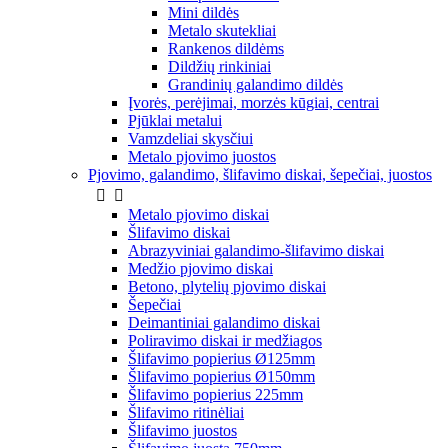
Mini dildės
Metalo skutekliai
Rankenos dildėms
Dildžių rinkiniai
Grandinių galandimo dildės
Įvorės, perėjimai, morzės kūgiai, centrai
Pjūklai metalui
Vamzdeliai skysčiui
Metalo pjovimo juostos
Pjovimo, galandimo, šlifavimo diskai, šepečiai, juostos


Metalo pjovimo diskai
Šlifavimo diskai
Abrazyviniai galandimo-šlifavimo diskai
Medžio pjovimo diskai
Betono, plytelių pjovimo diskai
Šepečiai
Deimantiniai galandimo diskai
Poliravimo diskai ir medžiagos
Šlifavimo popierius Ø125mm
Šlifavimo popierius Ø150mm
Šlifavimo popierius 225mm
Šlifavimo ritinėliai
Šlifavimo juostos