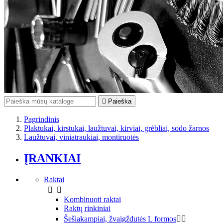

Paieška
Pagrindinis
Plaktukai, kirstukai, laužtuvai, kirviai, grėbliai, sodo žarnos
Laužtuvai, viniatraukiai, montiruotės
ĮRANKIAI
Raktai


Kombinuoti raktai
Raktų rinkiniai
Šešiakampiai, žvaigždutės L formos

