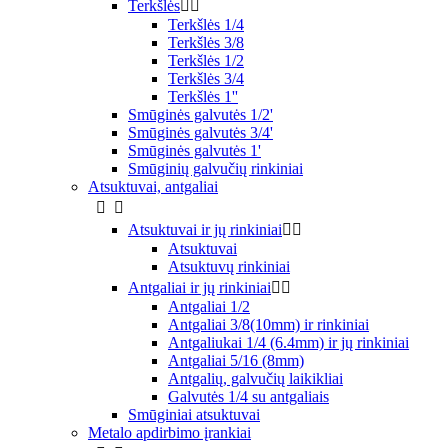
Terkšlės


Terkšlės 1/4
Terkšlės 3/8
Terkšlės 1/2
Terkšlės 3/4
Terkšlės 1''
Smūginės galvutės 1/2'
Smūginės galvutės 3/4'
Smūginės galvutės 1'
Smūginių galvučių rinkiniai
Atsuktuvai, antgaliai


Atsuktuvai ir jų rinkiniai


Atsuktuvai
Atsuktuvų rinkiniai
Antgaliai ir jų rinkiniai


Antgaliai 1/2
Antgaliai 3/8(10mm) ir rinkiniai
Antgaliukai 1/4 (6.4mm) ir jų rinkiniai
Antgaliai 5/16 (8mm)
Antgalių, galvučių laikikliai
Galvutės 1/4 su antgaliais
Smūginiai atsuktuvai
Metalo apdirbimo įrankiai