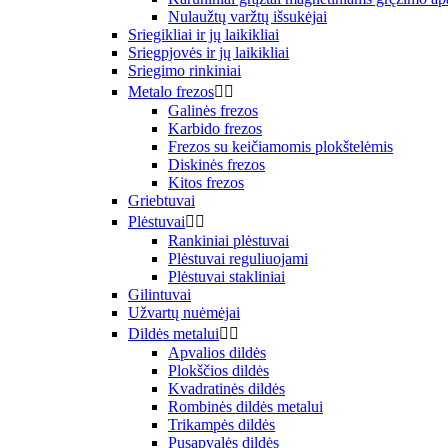
Nulaužtų varžtų išsukėjai
Sriegikliai ir jų laikikliai
Sriegpjovės ir jų laikikliai
Sriegimo rinkiniai
Metalo frezos


Galinės frezos
Karbido frezos
Frezos su keičiamomis plokštelėmis
Diskinės frezos
Kitos frezos
Griebtuvai
Plėstuvai


Rankiniai plėstuvai
Plėstuvai reguliuojami
Plėstuvai stakliniai
Gilintuvai
Užvartų nuėmėjai
Dildės metalui


Apvalios dildės
Plokščios dildės
Kvadratinės dildės
Rombinės dildės metalui
Trikampės dildės
Pusapvalės dildės