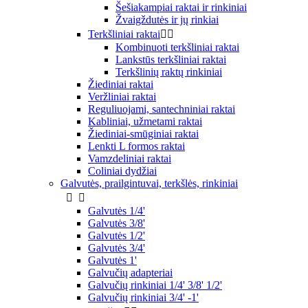
Šešiakampiai raktai ir rinkiniai
Žvaigždutės ir jų rinkiai
Terkšliniai raktai


Kombinuoti terkšliniai raktai
Lankstūs terkšliniai raktai
Terkšlinių raktų rinkiniai
Žiediniai raktai
Veržliniai raktai
Reguliuojami, santechniniai raktai
Kabliniai, užmetami raktai
Žiediniai-smūginiai raktai
Lenkti L formos raktai
Vamzdeliniai raktai
Coliniai dydžiai
Galvutės, prailgintuvai, terkšlės, rinkiniai


Galvutės 1/4'
Galvutės 3/8'
Galvutės 1/2'
Galvutės 3/4'
Galvutės 1'
Galvučių adapteriai
Galvučių rinkiniai 1/4' 3/8' 1/2'
Galvučių rinkiniai 3/4' -1'