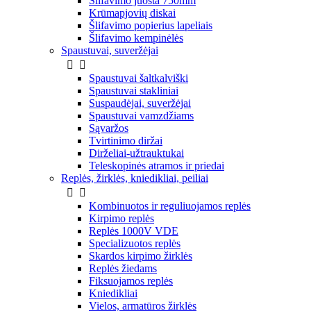
Šlifavimo juosta 750mm
Krūmapjovių diskai
Šlifavimo popierius lapeliais
Šlifavimo kempinėlės
Spaustuvai, suveržėjai


Spaustuvai šaltkalviški
Spaustuvai stakliniai
Suspaudėjai, suveržėjai
Spaustuvai vamzdžiams
Sąvaržos
Tvirtinimo diržai
Dirželiai-užtrauktukai
Teleskopinės atramos ir priedai
Replės, žirklės, kniedikliai, peiliai


Kombinuotos ir reguliuojamos replės
Kirpimo replės
Replės 1000V VDE
Specializuotos replės
Skardos kirpimo žirklės
Replės žiedams
Fiksuojamos replės
Kniedikliai
Vielos, armatūros žirklės