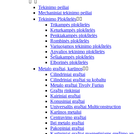


Tekinimo peiliai
Mechaniniai tekinimo peiliai
Tekinimo Plokštelės


Trikampės plokštelės
Keturkampės plokštelės
Penkiakampės plokštelės
Rombinės plokštelės
Variuojamos tekinimo plokštelės
Apvalios tekinimo plokštelės
Šešiakampės plokštelės
Elborinės plokštelės
Metalo grąžtai, karūnos


Cilindriniai grąžtai
Cilindriniai grąžtai su kobaltu
Metalo grąžtai Tivoly Furius
Grąžtų rinkiniai
Kairiniai grąžtai
Konusiniai grąžtai
Universalūs grąžtai Multiconstruction
Karūnos metalui
Centravimo grąžtai
Ilgi metalo grąžtai
Pakopiniai grąžtai
Karūniniai grąžtai magnetiniams gręžimo ap