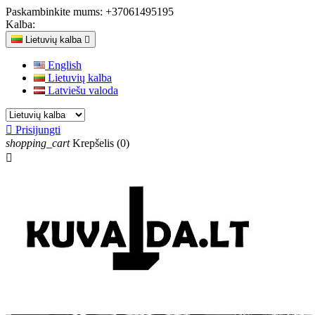
Paskambinkite mums:
+37061495195
Kalba:
Lietuvių kalba

English
Lietuvių kalba
Latviešu valoda

Prisijungti
shopping_cart
Krepšelis
(0)
