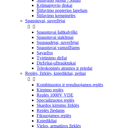
Šlifavimo juosta 750mm
Krūmapjovių diskai
Šlifavimo popierius lapeliais
Šlifavimo kempinėlės
Spaustuvai, suveržėjai


Spaustuvai šaltkalviški
Spaustuvai stakliniai
Suspaudėjai, suveržėjai
Spaustuvai vamzdžiams
Sąvaržos
Tvirtinimo diržai
Dirželiai-užtrauktukai
Teleskopinės atramos ir priedai
Replės, žirklės, kniedikliai, peiliai


Kombinuotos ir reguliuojamos replės
Kirpimo replės
Replės 1000V VDE
Specializuotos replės
Skardos kirpimo žirklės
Replės žiedams
Fiksuojamos replės
Kniedikliai
Vielos, armatūros žirklės