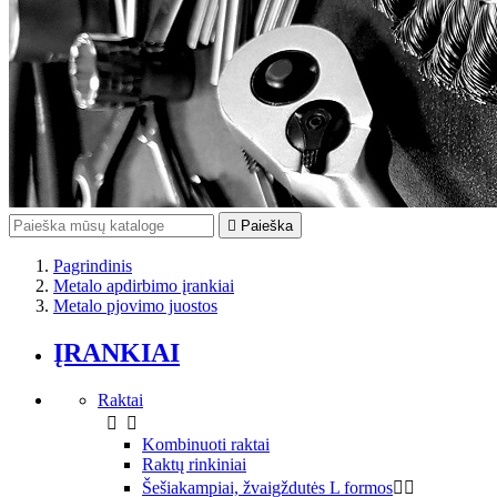

Paieška
Pagrindinis
Metalo apdirbimo įrankiai
Metalo pjovimo juostos
ĮRANKIAI
Raktai


Kombinuoti raktai
Raktų rinkiniai
Šešiakampiai, žvaigždutės L formos

