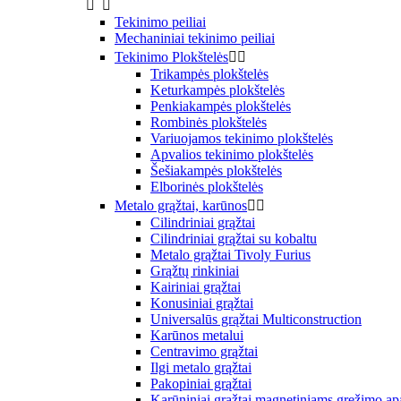


Tekinimo peiliai
Mechaniniai tekinimo peiliai
Tekinimo Plokštelės


Trikampės plokštelės
Keturkampės plokštelės
Penkiakampės plokštelės
Rombinės plokštelės
Variuojamos tekinimo plokštelės
Apvalios tekinimo plokštelės
Šešiakampės plokštelės
Elborinės plokštelės
Metalo grąžtai, karūnos


Cilindriniai grąžtai
Cilindriniai grąžtai su kobaltu
Metalo grąžtai Tivoly Furius
Grąžtų rinkiniai
Kairiniai grąžtai
Konusiniai grąžtai
Universalūs grąžtai Multiconstruction
Karūnos metalui
Centravimo grąžtai
Ilgi metalo grąžtai
Pakopiniai grąžtai
Karūniniai grąžtai magnetiniams gręžimo ap