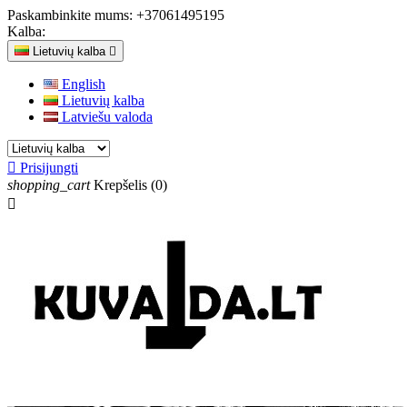
Paskambinkite mums:
+37061495195
Kalba:
Lietuvių kalba

English
Lietuvių kalba
Latviešu valoda

Prisijungti
shopping_cart
Krepšelis
(0)
