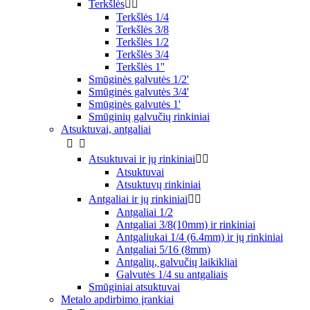
Terkšlės


Terkšlės 1/4
Terkšlės 3/8
Terkšlės 1/2
Terkšlės 3/4
Terkšlės 1''
Smūginės galvutės 1/2'
Smūginės galvutės 3/4'
Smūginės galvutės 1'
Smūginių galvučių rinkiniai
Atsuktuvai, antgaliai


Atsuktuvai ir jų rinkiniai


Atsuktuvai
Atsuktuvų rinkiniai
Antgaliai ir jų rinkiniai


Antgaliai 1/2
Antgaliai 3/8(10mm) ir rinkiniai
Antgaliukai 1/4 (6.4mm) ir jų rinkiniai
Antgaliai 5/16 (8mm)
Antgalių, galvučių laikikliai
Galvutės 1/4 su antgaliais
Smūginiai atsuktuvai
Metalo apdirbimo įrankiai