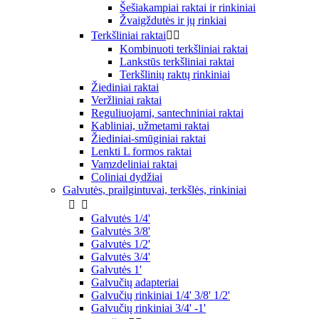
Šešiakampiai raktai ir rinkiniai
Žvaigždutės ir jų rinkiai
Terkšliniai raktai


Kombinuoti terkšliniai raktai
Lankstūs terkšliniai raktai
Terkšlinių raktų rinkiniai
Žiediniai raktai
Veržliniai raktai
Reguliuojami, santechniniai raktai
Kabliniai, užmetami raktai
Žiediniai-smūginiai raktai
Lenkti L formos raktai
Vamzdeliniai raktai
Coliniai dydžiai
Galvutės, prailgintuvai, terkšlės, rinkiniai


Galvutės 1/4'
Galvutės 3/8'
Galvutės 1/2'
Galvutės 3/4'
Galvutės 1'
Galvučių adapteriai
Galvučių rinkiniai 1/4' 3/8' 1/2'
Galvučių rinkiniai 3/4' -1'