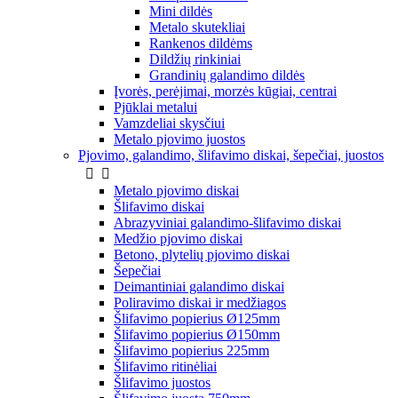
Mini dildės
Metalo skutekliai
Rankenos dildėms
Dildžių rinkiniai
Grandinių galandimo dildės
Įvorės, perėjimai, morzės kūgiai, centrai
Pjūklai metalui
Vamzdeliai skysčiui
Metalo pjovimo juostos
Pjovimo, galandimo, šlifavimo diskai, šepečiai, juostos


Metalo pjovimo diskai
Šlifavimo diskai
Abrazyviniai galandimo-šlifavimo diskai
Medžio pjovimo diskai
Betono, plytelių pjovimo diskai
Šepečiai
Deimantiniai galandimo diskai
Poliravimo diskai ir medžiagos
Šlifavimo popierius Ø125mm
Šlifavimo popierius Ø150mm
Šlifavimo popierius 225mm
Šlifavimo ritinėliai
Šlifavimo juostos