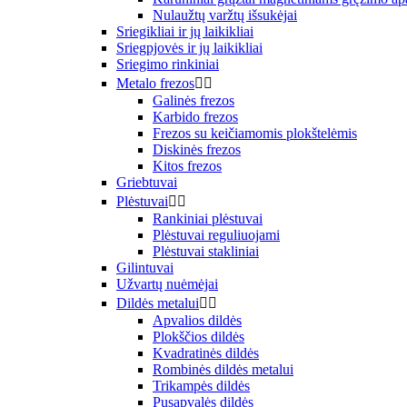
Nulaužtų varžtų išsukėjai
Sriegikliai ir jų laikikliai
Sriegpjovės ir jų laikikliai
Sriegimo rinkiniai
Metalo frezos


Galinės frezos
Karbido frezos
Frezos su keičiamomis plokštelėmis
Diskinės frezos
Kitos frezos
Griebtuvai
Plėstuvai


Rankiniai plėstuvai
Plėstuvai reguliuojami
Plėstuvai stakliniai
Gilintuvai
Užvartų nuėmėjai
Dildės metalui


Apvalios dildės
Plokščios dildės
Kvadratinės dildės
Rombinės dildės metalui
Trikampės dildės
Pusapvalės dildės