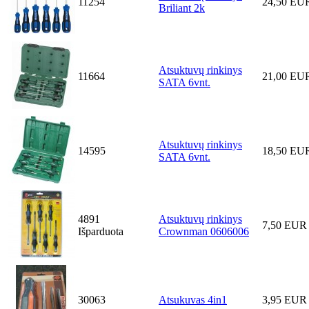
11254
24,50 EU
Briliant 2k
Atsuktuvų rinkinys
11664
21,00 EU
SATA 6vnt.
Atsuktuvų rinkinys
14595
18,50 EU
SATA 6vnt.
4891
Atsuktuvų rinkinys
7,50 EUR
Išparduota
Crownman 0606006
30063
Atsukuvas 4in1
3,95 EUR