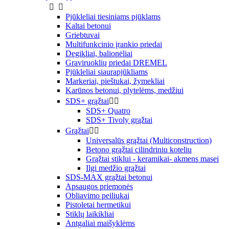


Pjūkleliai tiesiniams pjūklams
Kaltai betonui
Griebtuvai
Multifunkcinio įrankio priedai
Degikliai, balionėliai
Graviruoklių priedai DREMEL
Pjūkleliai siaurapjūkliams
Markeriai, pieštukai, žymekliai
Karūnos betonui, plytelėms, medžiui
SDS+ grąžtai


SDS+ Quatro
SDS+ Tivoly grąžtai
Grąžtai


Universalūs grąžtai (Multiconstruction)
Betono grąžtai cilindriniu koteliu
Grąžtai stiklui - keramikai- akmens masei
Ilgi medžio grąžtai
SDS-MAX grąžtai betonui
Apsaugos priemonės
Obliavimo peiliukai
Pistoletai hermetikui
Stiklų laikikliai
Antgaliai maišyklėms