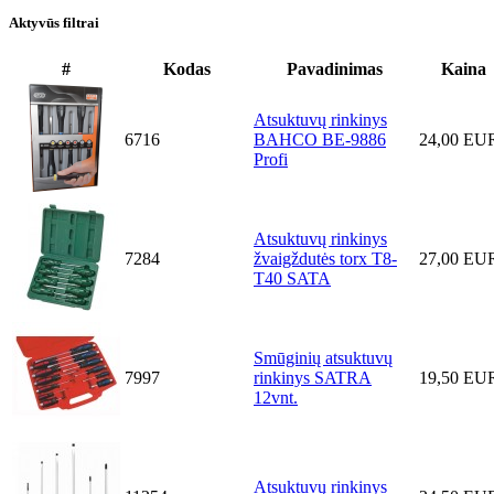
Aktyvūs filtrai
#
Kodas
Pavadinimas
Kaina
Atsuktuvų rinkinys
6716
BAHCO BE-9886
24,00 EU
Profi
Atsuktuvų rinkinys
7284
žvaigždutės torx T8-
27,00 EU
T40 SATA
Smūginių atsuktuvų
7997
rinkinys SATRA
19,50 EU
12vnt.
Atsuktuvų rinkinys