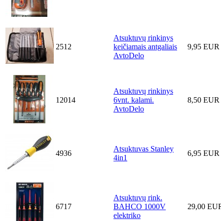
Atsuktuvų rinkinys
2512
keičiamais antgaliais
9,95 EUR
AvtoDelo
Atsuktuvų rinkinys
12014
6vnt. kalami.
8,50 EUR
AvtoDelo
Atsuktuvas Stanley
4936
6,95 EUR
4in1
Atsuktuvų rink.
6717
BAHCO 1000V
29,00 EU
elektriko