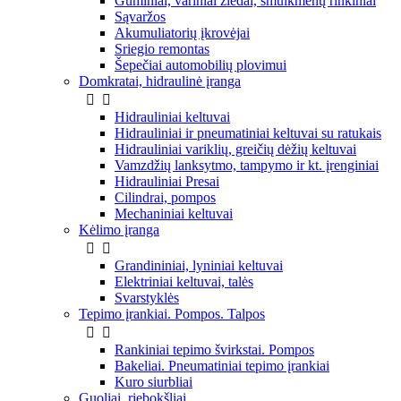
Guminiai, variniai žiedai, smulkmenų rinkiniai
Sąvaržos
Akumuliatorių įkrovėjai
Sriegio remontas
Šepečiai automobilių plovimui
Domkratai, hidraulinė įranga


Hidrauliniai keltuvai
Hidrauliniai ir pneumatiniai keltuvai su ratukais
Hidrauliniai variklių, greičių dėžių keltuvai
Vamzdžių lanksytmo, tampymo ir kt. įrenginiai
Hidrauliniai Presai
Cilindrai, pompos
Mechaniniai keltuvai
Kėlimo įranga


Grandininiai, lyniniai keltuvai
Elektriniai keltuvai, talės
Svarstyklės
Tepimo įrankiai. Pompos. Talpos


Rankiniai tepimo švirkstai. Pompos
Bakeliai. Pneumatiniai tepimo įrankiai
Kuro siurbliai
Guoliai, riebokšliai