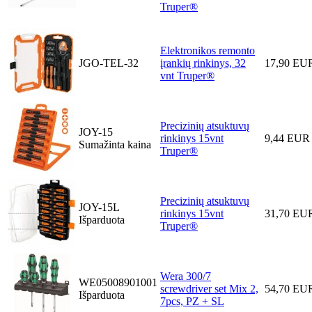
Truper®
Elektronikos remonto
JGO-TEL-32
įrankių rinkinys, 32
17,90 EU
vnt Truper®
Precizinių atsuktuvų
JOY-15
rinkinys 15vnt
9,44 EUR
Sumažinta kaina
Truper®
Precizinių atsuktuvų
JOY-15L
rinkinys 15vnt
31,70 EU
Išparduota
Truper®
Wera 300/7
WE05008901001
screwdriver set Mix 2,
54,70 EU
Išparduota
7pcs, PZ + SL