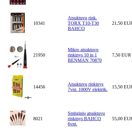
Atsuktuvų rink.
10341
TORX T10-T30
21,50 EU
BAHCO
Mikro atsuktuvų
21950
rinkinys 10 in 1
7,50 EUR
BENMAN 70870
Atsuktuvų rinkinys
14456
15,50 EU
7vnt. 1000V elektrik.
Smūginių atsuktuvų
8021
rinkinys BAHCO
55,00 EU
6vnt.