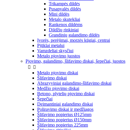
Trikampės dildės
Pusapvalės dildės
Mini dildės
Metalo skutekliai
Rankenos dildėms
Dildžių rinkiniai
Grandinių galandimo dildės
Įvorės, perėjimai, morzės kūgiai, centrai
Pjūklai metalui
Vamzdeliai skysčiui
Metalo pjovimo juostos
Pjovimo, galandimo, šlifavimo diskai, šepečiai, juostos


Metalo pjovimo diskai
Šlifavimo diskai
Abrazyviniai galandimo-šlifavimo diskai
Medžio pjovimo diskai
Betono, plytelių pjovimo diskai
Šepečiai
Deimantiniai galandimo diskai
Poliravimo diskai ir medžiagos
Šlifavimo popierius Ø125mm
Šlifavimo popierius Ø150mm
Šlifavimo popierius 225mm