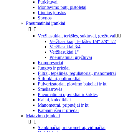
Purkštuvai
Montavimo putų pistoletai
Lipnios juostos
Spynos
Pneumatiniai įrankiai


Veržliasukiai, terkšlės, suktuvai, gręžtuvai


Veržliasukiai, Terkšlės 1/4'' 3/8'' 1/2
Veržliasukiai 3/4
Veržliasukiai 1''
Pneumatiniai gręžtuvai
Kompresoriai
Jungtys ir priedai
Filtrai, tepalinės, reguliatoriai, manometrai
Šlifuokliai, poliruokliai
Pulverizatoriai, plovimo bakeliai ir kt.
Smėliasrovės
Pneumatiniai pjovikliai ir žirklės
Kaltai, kniedikliai
Manometrai, pripūtėjai ir kt.
Kabiamušiai ir priedai
Matavimo įrankiai


Slankmačiai, mikrometrai, vidmačiai