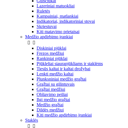
Gulsčiukai
Lazeriniai matuokliai
Ruletės
Kampainiai, matlankiai
Indikatoriai, indikatoriniai stovai
Skriestuvai
Kiti matavimo prietaisai
Medžio apdirbimo įrankiai


Diskiniai pjūklai
Frezos medžiui
Rankiniai pjūklai
Pjūkleliai siaurapjūkliams ir staklėms
Tiesūs kaltai ir kaltai drožybai
Lenkti medžio kaltai
Plunksniniai medžio grąžtai
Grąžtai su gilintuvais
Grąžtai medžiui
Obliavimo peiliai
Ilgi medžio grąžtai
Medžio grąžtai
Dildės medžiui
Kiti medžio apdirbimo įrankiai
Staklės

