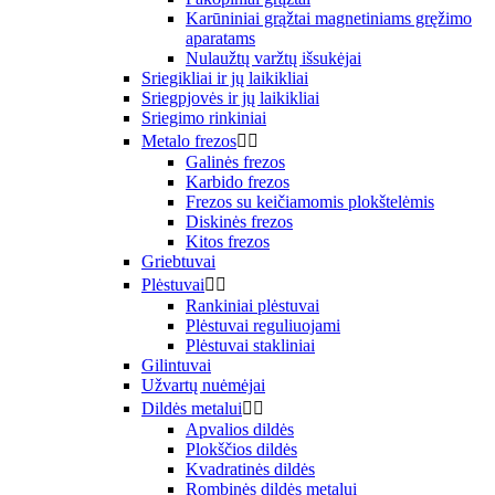
Karūniniai grąžtai magnetiniams gręžimo
aparatams
Nulaužtų varžtų išsukėjai
Sriegikliai ir jų laikikliai
Sriegpjovės ir jų laikikliai
Sriegimo rinkiniai
Metalo frezos


Galinės frezos
Karbido frezos
Frezos su keičiamomis plokštelėmis
Diskinės frezos
Kitos frezos
Griebtuvai
Plėstuvai


Rankiniai plėstuvai
Plėstuvai reguliuojami
Plėstuvai stakliniai
Gilintuvai
Užvartų nuėmėjai
Dildės metalui


Apvalios dildės
Plokščios dildės
Kvadratinės dildės
Rombinės dildės metalui