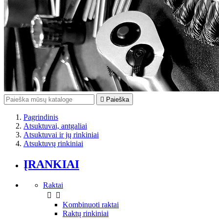

Paieška
Pagrindinis
Atsuktuvai, antgaliai
Atsuktuvai ir jų rinkiniai
Atsuktuvų rinkiniai
ĮRANKIAI
Raktai


Kombinuoti raktai
Raktų rinkiniai