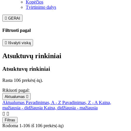
Kopėčios
Tvirtinimo dalys

GERAI
Filtruoti pagal

Išvalyti viską
Atsuktuvų rinkiniai
Atsuktuvų rinkiniai
Rasta 106 prekės(-ių).
Rikiuoti pagal:
Aktualumas

Aktualumas
Pavadinimas, A - Z
Pavadinimas, Z - A
Kaina,
mažiausia - didžiausia
Kaina, didžiausia - mažiausia


Filtras
Rodoma 1-106 iš 106 prekės(-ių)