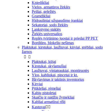
Kniedikliai
Vielos, armatūros žirklės
Peiliai, geležtės
Gramdikliai
Hidrauliniai užspaudimo įrankiai
Sekatoriai, sodo žirklės
Lankstymo staklės
Žirklės universalios
Replės tvirtinimo juostai ir priedai PP PET
Bordiūrų, blokelių nešimas
Plaktukai, kirstukai, laužtuvai, kirviai, grėbliai, sodo
žarnos


Plaktukai, kūjai
Kirstukai, skylamušiai
Laužtuvai, viniatraukiai, montiruotės
Ylos, kabliukai, pincetai ir kt.
Iškylavimas ir taktinis inventorius
Kirviai
Pjūkleliai, rėmeliai
Kabių pistoletai
Skaičių ir raidžių žymekliai
Kabliai armatūrai rišti
Kastuvai

