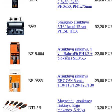
2,5x50, 3x50,
PH0x50, PH1x75mm
Smūginio atsuktuvo
7865
5/16" kmpl 15 vnt
52,20 EU
PH,SL,HEX
Atsuktuvų rinkinys, 4
B219.004
vnt BahcoFit PH1/2 +
22,80 EU
plokščias SL3/5,5
Atsuktuvų rinkinys
BE-9885
ERGO™ 5 vnt -
25,80 EU
T10/T15/T20/T25/T30
Magnetinių atsuktuvų
rinkinys, Ergo
DTJ-5B
13,20 EU
rankenos, 5 dalys