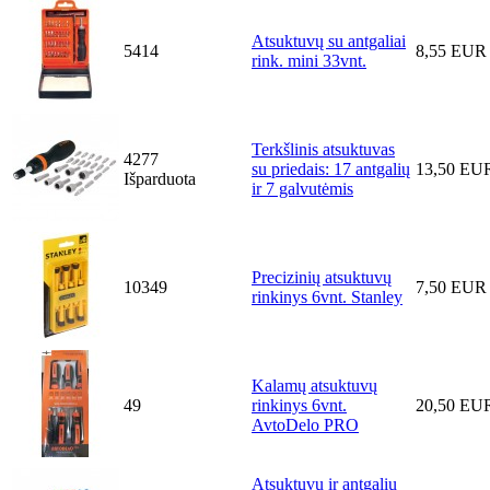
Atsuktuvų su antgaliai
5414
8,55 EUR
rink. mini 33vnt.
Terkšlinis atsuktuvas
4277
su priedais: 17 antgalių
13,50 EU
Išparduota
ir 7 galvutėmis
Precizinių atsuktuvų
10349
7,50 EUR
rinkinys 6vnt. Stanley
Kalamų atsuktuvų
49
rinkinys 6vnt.
20,50 EU
AvtoDelo PRO
Atsuktuvų ir antgalių