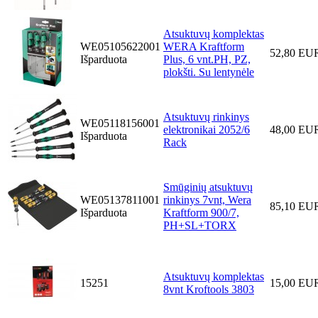
Atsuktuvų komplektas
WE05105622001
WERA Kraftform
52,80 EU
Išparduota
Plus, 6 vnt.PH, PZ,
plokšti. Su lentynėle
Atsuktuvų rinkinys
WE05118156001
elektronikai 2052/6
48,00 EU
Išparduota
Rack
Smūginių atsuktuvų
WE05137811001
rinkinys 7vnt, Wera
85,10 EU
Išparduota
Kraftform 900/7,
PH+SL+TORX
Atsuktuvų komplektas
15251
15,00 EU
8vnt Kroftools 3803