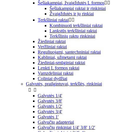
Šešiakampiai, žvaigždutės L formos


Šešiakampiai raktai ir rinkiniai
Žvaigždutės ir jų rinkiai
Terkšliniai raktai


Kombinuoti terkšliniai raktai
Lankstūs terkšliniai raktai
Terkšlinių raktų rinkiniai
Žiediniai raktai
Veržliniai raktai
Reguliuojami, santechniniai raktai
Kabliniai, užmetami raktai
Žiediniai-smūginiai raktai
Lenkti L formos raktai
Vamzdeliniai raktai
Coliniai dydžiai
Galvutės, prailgintuvai, terkšlės, rinkiniai


Galvutės 1/4'
Galvutės 3/8'
Galvutės 1/2'
Galvutės 3/4'
Galvutės 1'
Galvučių adapteriai
Galvučių rinkiniai 1/4' 3/8' 1/2'