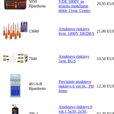
5050
VDE 1000V su
29,95 EU
Išparduota
testeriu minkštame
dėkle 13vnt. Centro
Atsuktuvų rinkinys
13686
21,00 EU
8vnt. 1000V DEDRA
Atsuktuvų rinkinys
7946
10,50 EU
5vnt. BGS
Precizinių atsuktuvų
461-6-B
rinkinys 6 vnt SL, PH
12,30 EU
Išparduota
Irimo
Atsuktuvų rinkinys 6
vnt 1,5x50, 2x50,
706-1
62,20 EU