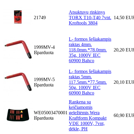
Atsuktuvų rinkinys
21749
TORX T10-T40 7vnt.
14,50 EU
Kroftools 3804
L- formos šešiakampis
raktas 4mm.
1999MV-4
118.0mm.*78.0mm.
20,20 EU
Išparduota
35g. 1000V IEC
60900 Bahco
L- formos šešiakampis
raktas 5mm.
1999MV-5
117.5mm.*77.5mm.
20,10 EU
Išparduota
50g. 1000V IEC
60900 Bahco
Rankena su
keičiamomis
WE05003470001
geležtėmis Wera
60,90 EU
Išparduota
Kraftform Kompakt
VDE 1000V, 7vnt,
dėkle, PH