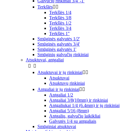
Galvučių rinkiniai 3/4' -1'
Terkšlės


Terkšlės 1/4
Terkšlės 3/8
Terkšlės 1/2
Terkšlės 3/4
Terkšlės 1''
Smūginės galvutės 1/2'
Smūginės galvutės 3/4'
Smūginės galvutės 1'
Smūginių galvučių rinkiniai
Atsuktuvai, antgaliai


Atsuktuvai ir jų rinkiniai


Atsuktuvai
Atsuktuvų rinkiniai
Antgaliai ir jų rinkiniai


Antgaliai 1/2
Antgaliai 3/8(10mm) ir rinkiniai
Antgaliukai 1/4 (6.4mm) ir jų rinkiniai
Antgaliai 5/16 (8mm)
Antgalių, galvučių laikikliai
Galvutės 1/4 su antgaliais
Smūginiai atsuktuvai