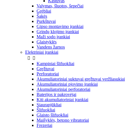
Kastuvas
Valymas, šluotos, šepečiai
Grėbliai
Šakės
Purkštuvai
Gipso montavimo įrankiai
Grindų klojimo įrankiai
Maži sodo įrankiai
Glaistyklės
Vandens žarnos
Elektriniai įrankiai


Kampiniai šlifuokliai
Gręžtuvai
Perforatoriai
Akumuliatoriniai suktuvai gręžtuvai veržliasukiai
Akumuliatoriniai pjovimo įrankiai
Akumuliatoriniai perforatoriai
Baterijos ir pakrovėjai
Kiti akumuliatoriniai įrankiai
Siaurapjūkliai
Šlifuokliai
Glaisto šlifuokliai
Maišyklės, betono vibratoriai
Frezeriai