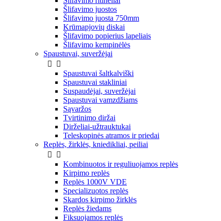
Šlifavimo ritinėliai
Šlifavimo juostos
Šlifavimo juosta 750mm
Krūmapjovių diskai
Šlifavimo popierius lapeliais
Šlifavimo kempinėlės
Spaustuvai, suveržėjai


Spaustuvai šaltkalviški
Spaustuvai stakliniai
Suspaudėjai, suveržėjai
Spaustuvai vamzdžiams
Sąvaržos
Tvirtinimo diržai
Dirželiai-užtrauktukai
Teleskopinės atramos ir priedai
Replės, žirklės, kniedikliai, peiliai


Kombinuotos ir reguliuojamos replės
Kirpimo replės
Replės 1000V VDE
Specializuotos replės
Skardos kirpimo žirklės
Replės žiedams
Fiksuojamos replės