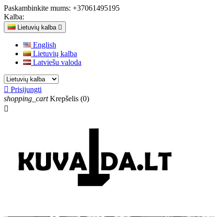
Paskambinkite mums:
+37061495195
Kalba:
Lietuvių kalba

English
Lietuvių kalba
Latviešu valoda

Prisijungti
shopping_cart
Krepšelis
(0)
