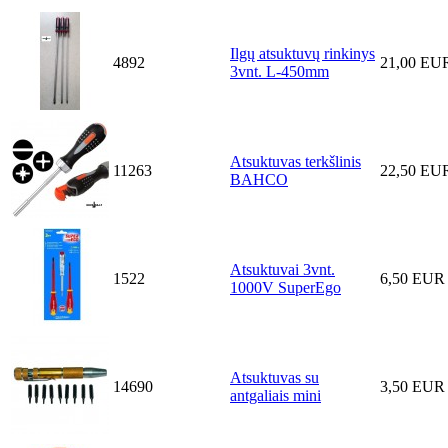
Ilgų atsuktuvų rinkinys
4892
21,00 EU
3vnt. L-450mm
Atsuktuvas terkšlinis
11263
22,50 EU
BAHCO
Atsuktuvai 3vnt.
1522
6,50 EUR
1000V SuperEgo
Atsuktuvas su
14690
3,50 EUR
antgaliais mini