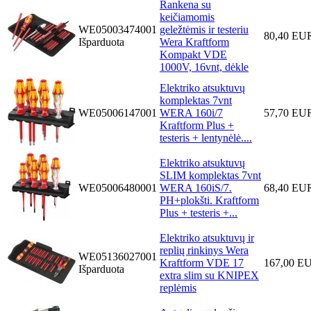
Rankena su
keičiamomis
WE05003474001
geležtėmis ir testeriu
80,40 EU
Išparduota
Wera Kraftform
Kompakt VDE
1000V, 16vnt, dėkle
Elektriko atsuktuvų
komplektas 7vnt
WE05006147001
WERA 160i/7
57,70 EU
Kraftform Plus +
testeris + lentynėlė....
Elektriko atsuktuvų
SLIM komplektas 7vnt
WE05006480001
WERA 160iS/7.
68,40 EU
PH+plokšti. Kraftform
Plus + testeris +...
Elektriko atsuktuvų ir
replių rinkinys Wera
WE05136027001
Kraftform VDE 17
167,00 E
Išparduota
extra slim su KNIPEX
replėmis