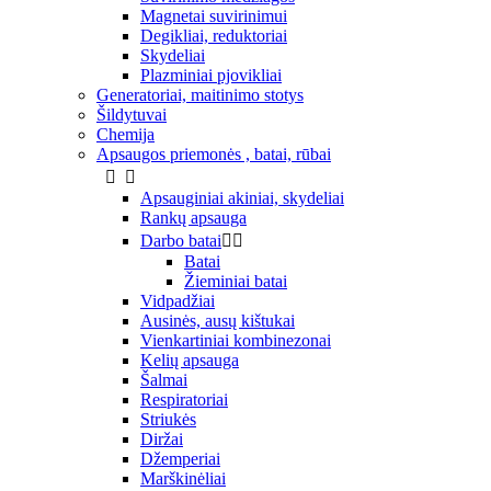
Magnetai suvirinimui
Degikliai, reduktoriai
Skydeliai
Plazminiai pjovikliai
Generatoriai, maitinimo stotys
Šildytuvai
Chemija
Apsaugos priemonės , batai, rūbai


Apsauginiai akiniai, skydeliai
Rankų apsauga
Darbo batai


Batai
Žieminiai batai
Vidpadžiai
Ausinės, ausų kištukai
Vienkartiniai kombinezonai
Kelių apsauga
Šalmai
Respiratoriai
Striukės
Diržai
Džemperiai
Marškinėliai