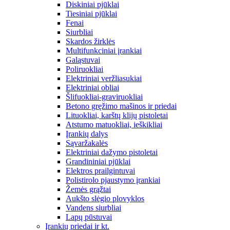
Diskiniai pjūklai
Tiesiniai pjūklai
Fenai
Siurbliai
Skardos žirklės
Multifunkciniai įrankiai
Galąstuvai
Poliruokliai
Elektriniai veržliasukiai
Elektriniai obliai
Šlifuokliai-graviruokliai
Betono gręžimo mašinos ir priedai
Lituokliai, karštų klijų pistoletai
Atstumo matuokliai, ieškikliai
Įrankių dalys
Sąvaržakalės
Elektriniai dažymo pistoletai
Grandininiai pjūklai
Elektros prailgintuvai
Polistirolo pjaustymo įrankiai
Žemės grąžtai
Aukšto slėgio plovyklos
Vandens siurbliai
Lapų pūstuvai
Įrankių priedai ir kt.