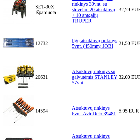
rinkinys 30vnt. su
SET-30X
stoveliu. 20 atsuktuvų
32,59 EU
Išparduota
+ 10 antgalių
TRUPER
Ilgų atsuktuvų rinkinys
12732
21,50 EU
5vnt. (450mm) JOBI
Atsuktuvų rinkinys su
20631
galvutėmis STANLEY
32,00 EU
57vnt.
Atsuktuvų rinkinys
14594
5,95 EUR
6vnt. AvtoDelo 39481
Atsuktuvų rinkinys