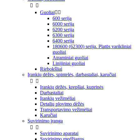


Guoliai


600 serija
6000 serija
6200 serija
6300 serija
6400 serija
180600 (62300) serija. Platūs varikliniai
guoliai
Atraminiai guoliai
Linijiniai guoliai
Riebokšliai
Įrankių dėžės, spintelės, darbastaliai, karučiai


Įrankių dėžės, krepšiai, kuprinės
Darbastaliai
Įrankių vežimėliai
Detalių plovimo dėžės
Transportavimo vežimėliai
Karučiai
Suvirinimo įranga


Suvirinimo aparatai
Suvirinimo medžiagos