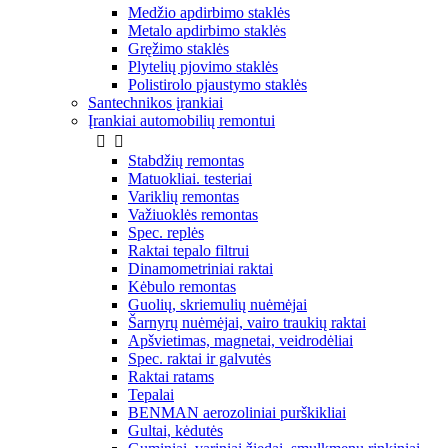
Medžio apdirbimo staklės
Metalo apdirbimo staklės
Gręžimo staklės
Plytelių pjovimo staklės
Polistirolo pjaustymo staklės
Santechnikos įrankiai
Įrankiai automobilių remontui


Stabdžių remontas
Matuokliai. testeriai
Variklių remontas
Važiuoklės remontas
Spec. replės
Raktai tepalo filtrui
Dinamometriniai raktai
Kėbulo remontas
Guolių, skriemulių nuėmėjai
Šarnyrų nuėmėjai, vairo traukių raktai
Apšvietimas, magnetai, veidrodėliai
Spec. raktai ir galvutės
Raktai ratams
Tepalai
BENMAN aerozoliniai purškikliai
Gultai, kėdutės