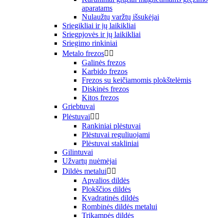
aparatams
Nulaužtų varžtų išsukėjai
Sriegikliai ir jų laikikliai
Sriegpjovės ir jų laikikliai
Sriegimo rinkiniai
Metalo frezos


Galinės frezos
Karbido frezos
Frezos su keičiamomis plokštelėmis
Diskinės frezos
Kitos frezos
Griebtuvai
Plėstuvai


Rankiniai plėstuvai
Plėstuvai reguliuojami
Plėstuvai stakliniai
Gilintuvai
Užvartų nuėmėjai
Dildės metalui


Apvalios dildės
Plokščios dildės
Kvadratinės dildės
Rombinės dildės metalui
Trikampės dildės