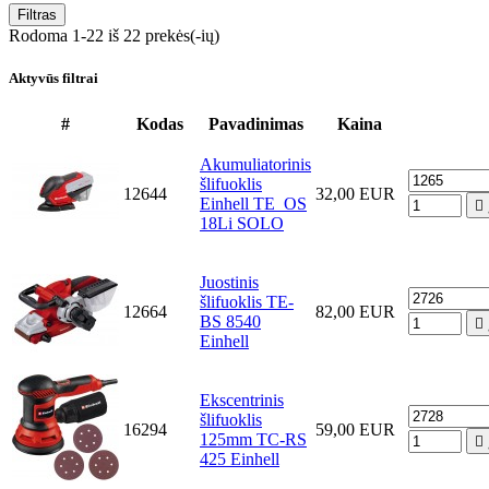
Filtras
Rodoma 1-22 iš 22 prekės(-ių)
Aktyvūs filtrai
#
Kodas
Pavadinimas
Kaina
Akumuliatorinis
šlifuoklis
12644
32,00 EUR
Einhell TE_OS

18Li SOLO
Juostinis
šlifuoklis TE-
12664
82,00 EUR
BS 8540

Einhell
Ekscentrinis
šlifuoklis
16294
59,00 EUR
125mm TC-RS

425 Einhell