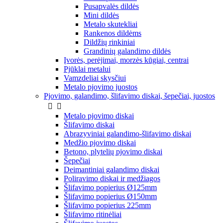
Pusapvalės dildės
Mini dildės
Metalo skutekliai
Rankenos dildėms
Dildžių rinkiniai
Grandinių galandimo dildės
Įvorės, perėjimai, morzės kūgiai, centrai
Pjūklai metalui
Vamzdeliai skysčiui
Metalo pjovimo juostos
Pjovimo, galandimo, šlifavimo diskai, šepečiai, juostos


Metalo pjovimo diskai
Šlifavimo diskai
Abrazyviniai galandimo-šlifavimo diskai
Medžio pjovimo diskai
Betono, plytelių pjovimo diskai
Šepečiai
Deimantiniai galandimo diskai
Poliravimo diskai ir medžiagos
Šlifavimo popierius Ø125mm
Šlifavimo popierius Ø150mm
Šlifavimo popierius 225mm
Šlifavimo ritinėliai