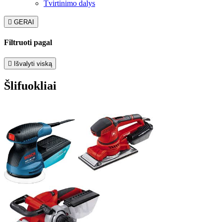
Tvirtinimo dalys

GERAI
Filtruoti pagal

Išvalyti viską
Šlifuokliai