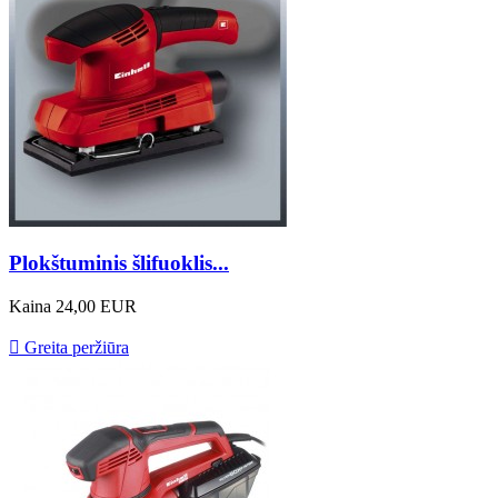
Plokštuminis šlifuoklis...
Kaina
24,00 EUR

Greita peržiūra