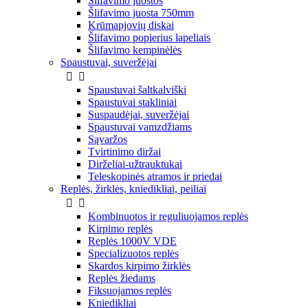
Šlifavimo juostos
Šlifavimo juosta 750mm
Krūmapjovių diskai
Šlifavimo popierius lapeliais
Šlifavimo kempinėlės
Spaustuvai, suveržėjai


Spaustuvai šaltkalviški
Spaustuvai stakliniai
Suspaudėjai, suveržėjai
Spaustuvai vamzdžiams
Sąvaržos
Tvirtinimo diržai
Dirželiai-užtrauktukai
Teleskopinės atramos ir priedai
Replės, žirklės, kniedikliai, peiliai


Kombinuotos ir reguliuojamos replės
Kirpimo replės
Replės 1000V VDE
Specializuotos replės
Skardos kirpimo žirklės
Replės žiedams
Fiksuojamos replės
Kniedikliai