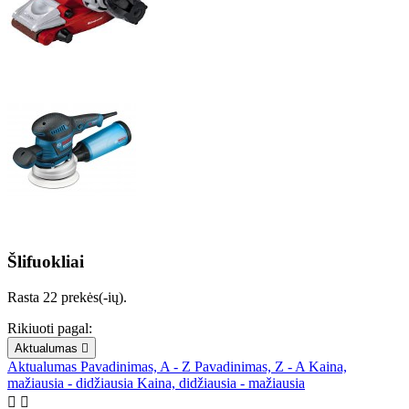
Šlifuokliai
Rasta 22 prekės(-ių).
Rikiuoti pagal:
Aktualumas

Aktualumas
Pavadinimas, A - Z
Pavadinimas, Z - A
Kaina,
mažiausia - didžiausia
Kaina, didžiausia - mažiausia

