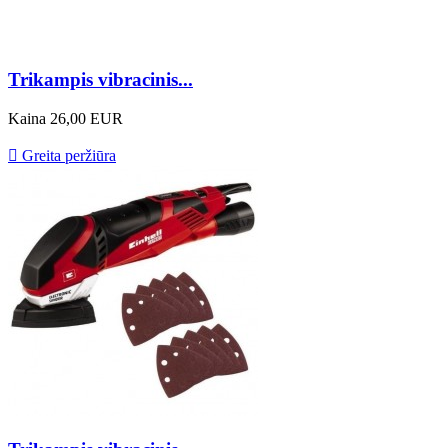
Trikampis vibracinis...
Kaina
26,00 EUR

Greita peržiūra