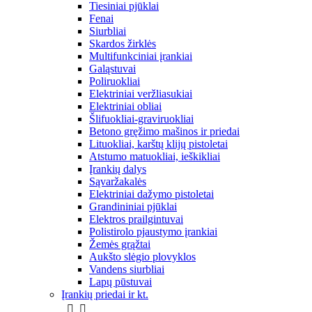
Tiesiniai pjūklai
Fenai
Siurbliai
Skardos žirklės
Multifunkciniai įrankiai
Galąstuvai
Poliruokliai
Elektriniai veržliasukiai
Elektriniai obliai
Šlifuokliai-graviruokliai
Betono gręžimo mašinos ir priedai
Lituokliai, karštų klijų pistoletai
Atstumo matuokliai, ieškikliai
Įrankių dalys
Sąvaržakalės
Elektriniai dažymo pistoletai
Grandininiai pjūklai
Elektros prailgintuvai
Polistirolo pjaustymo įrankiai
Žemės grąžtai
Aukšto slėgio plovyklos
Vandens siurbliai
Lapų pūstuvai
Įrankių priedai ir kt.

