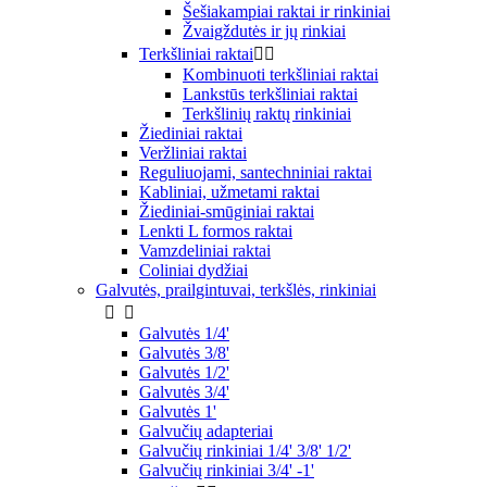
Šešiakampiai raktai ir rinkiniai
Žvaigždutės ir jų rinkiai
Terkšliniai raktai


Kombinuoti terkšliniai raktai
Lankstūs terkšliniai raktai
Terkšlinių raktų rinkiniai
Žiediniai raktai
Veržliniai raktai
Reguliuojami, santechniniai raktai
Kabliniai, užmetami raktai
Žiediniai-smūginiai raktai
Lenkti L formos raktai
Vamzdeliniai raktai
Coliniai dydžiai
Galvutės, prailgintuvai, terkšlės, rinkiniai


Galvutės 1/4'
Galvutės 3/8'
Galvutės 1/2'
Galvutės 3/4'
Galvutės 1'
Galvučių adapteriai
Galvučių rinkiniai 1/4' 3/8' 1/2'
Galvučių rinkiniai 3/4' -1'