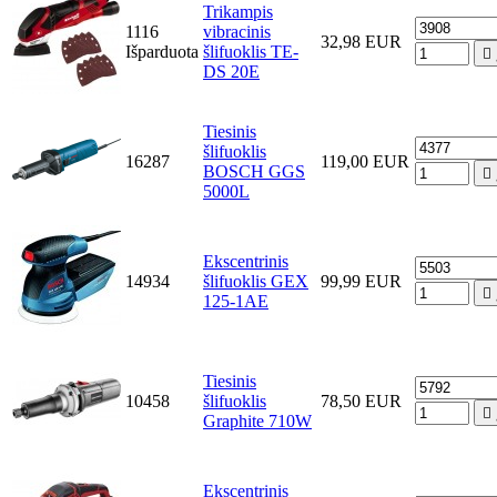
Trikampis
1116
vibracinis
32,98 EUR
Išparduota
šlifuoklis TE-

DS 20E
Tiesinis
šlifuoklis
16287
119,00 EUR
BOSCH GGS

5000L
Ekscentrinis
14934
šlifuoklis GEX
99,99 EUR

125-1AE
Tiesinis
10458
šlifuoklis
78,50 EUR

Graphite 710W
Ekscentrinis