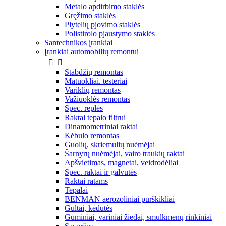
Metalo apdirbimo staklės
Gręžimo staklės
Plytelių pjovimo staklės
Polistirolo pjaustymo staklės
Santechnikos įrankiai
Įrankiai automobilių remontui


Stabdžių remontas
Matuokliai. testeriai
Variklių remontas
Važiuoklės remontas
Spec. replės
Raktai tepalo filtrui
Dinamometriniai raktai
Kėbulo remontas
Guolių, skriemulių nuėmėjai
Šarnyrų nuėmėjai, vairo traukių raktai
Apšvietimas, magnetai, veidrodėliai
Spec. raktai ir galvutės
Raktai ratams
Tepalai
BENMAN aerozoliniai purškikliai
Gultai, kėdutės
Guminiai, variniai žiedai, smulkmenų rinkiniai