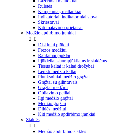
Lazeriniai matuokliai
Ruletės
Kampainiai, matlankiai
Indikatoriai, indikatoriniai stovai
Skriestuvai
Kiti matavimo prietaisai
Medžio apdirbimo įrankiai


Diskiniai pjūklai
Frezos medžiui
Rankiniai pjūklai
Pjūkleliai siaurapjūkliams ir staklėms
Tiesūs kaltai ir kaltai drožybai
Lenkti medžio kaltai
Plunksniniai medžio grąžtai
Grąžtai su gilintuvais
Grąžtai medžiui
Obliavimo peiliai
Ilgi medžio grąžtai
Medžio grąžtai
Dildės medžiui
Kiti medžio apdirbimo įrankiai
Staklės


Medžio apdirbimo staklės