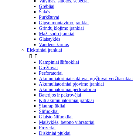
Valymas, šluotos, šepečiai
Grėbliai
Šakės
Purkštuvai
Gipso montavimo įrankiai
Grindų klojimo įrankiai
Maži sodo įrankiai
Glaistyklės
Vandens žarnos
Elektriniai įrankiai


Kampiniai šlifuokliai
Gręžtuvai
Perforatoriai
Akumuliatoriniai suktuvai gręžtuvai veržliasukiai
Akumuliatoriniai pjovimo įrankiai
Akumuliatoriniai perforatoriai
Baterijos ir pakrovėjai
Kiti akumuliatoriniai įrankiai
Siaurapjūkliai
Šlifuokliai
Glaisto šlifuokliai
Maišyklės, betono vibratoriai
Frezeriai
Diskiniai pjūklai