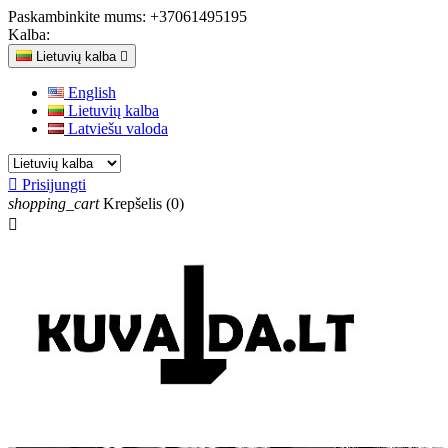
Paskambinkite mums:
+37061495195
Kalba:
Lietuvių kalba

English
Lietuvių kalba
Latviešu valoda

Prisijungti
shopping_cart
Krepšelis
(0)
