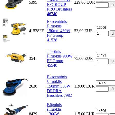
5395
229,00 EUR
FFGROUP

PRO Brushless
46740
Ekscentrinis
šlifuoklis
41528FF
150mm 430W
53,00 EUR

FF Group
41528
Juostinis
šlifuoklis 900W
354
75,00 EUR
FF Group

45540
Ekscentrinis
šlifuoklis
2630
150mm 350W
119,00 EUR

DEDRA
Brushless 7982
Būgninis
šlifuoklis
8429
1300W
115,00 EUR