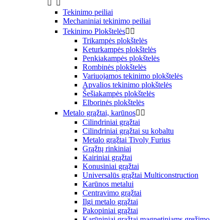


Tekinimo peiliai
Mechaniniai tekinimo peiliai
Tekinimo Plokštelės


Trikampės plokštelės
Keturkampės plokštelės
Penkiakampės plokštelės
Rombinės plokštelės
Variuojamos tekinimo plokštelės
Apvalios tekinimo plokštelės
Šešiakampės plokštelės
Elborinės plokštelės
Metalo grąžtai, karūnos


Cilindriniai grąžtai
Cilindriniai grąžtai su kobaltu
Metalo grąžtai Tivoly Furius
Grąžtų rinkiniai
Kairiniai grąžtai
Konusiniai grąžtai
Universalūs grąžtai Multiconstruction
Karūnos metalui
Centravimo grąžtai
Ilgi metalo grąžtai
Pakopiniai grąžtai
Karūniniai grąžtai magnetiniams gręžimo