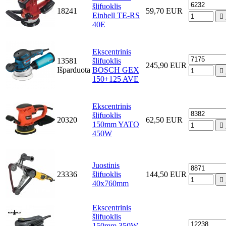
šlifuoklis
18241
59,70 EUR
Einhell TE-RS

40E
Ekscentrinis
13581
šlifuoklis
245,90 EUR
Išparduota
BOSCH GEX

150+125 AVE
Ekscentrinis
šlifuoklis
20320
62,50 EUR
150mm YATO

450W
Juostinis
23336
šlifuoklis
144,50 EUR

40x760mm
Ekscentrinis
šlifuoklis
150mm 350W