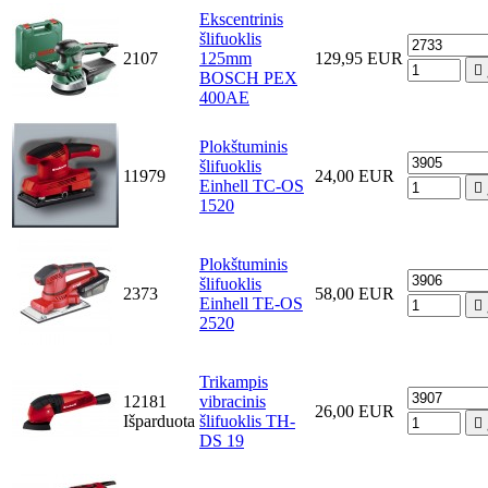
Ekscentrinis
šlifuoklis
2107
125mm
129,95 EUR

BOSCH PEX
400AE
Plokštuminis
šlifuoklis
11979
24,00 EUR
Einhell TC-OS

1520
Plokštuminis
šlifuoklis
2373
58,00 EUR
Einhell TE-OS

2520
Trikampis
12181
vibracinis
26,00 EUR
Išparduota
šlifuoklis TH-

DS 19