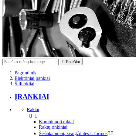

Paieška
Pagrindinis
Elektriniai įrankiai
Šlifuokliai
ĮRANKIAI
Raktai


Kombinuoti raktai
Raktų rinkiniai
Šešiakampiai, žvaigždutės L formos

