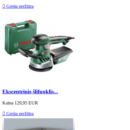

Greita peržiūra
Ekscentrinis šlifuoklis...
Kaina
129,95 EUR

Greita peržiūra