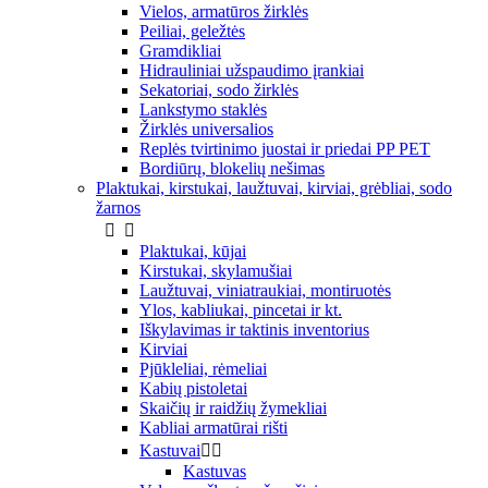
Vielos, armatūros žirklės
Peiliai, geležtės
Gramdikliai
Hidrauliniai užspaudimo įrankiai
Sekatoriai, sodo žirklės
Lankstymo staklės
Žirklės universalios
Replės tvirtinimo juostai ir priedai PP PET
Bordiūrų, blokelių nešimas
Plaktukai, kirstukai, laužtuvai, kirviai, grėbliai, sodo
žarnos


Plaktukai, kūjai
Kirstukai, skylamušiai
Laužtuvai, viniatraukiai, montiruotės
Ylos, kabliukai, pincetai ir kt.
Iškylavimas ir taktinis inventorius
Kirviai
Pjūkleliai, rėmeliai
Kabių pistoletai
Skaičių ir raidžių žymekliai
Kabliai armatūrai rišti
Kastuvai


Kastuvas