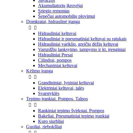
Sąvaržos
Akumuliatorių įkrovėjai
Sriegio remontas
Šepečiai automobilių plovimui
Domkratai, hidraulinė įranga


Hidrauliniai keltuvai
Hidrauliniai ir pneumatiniai keltuvai su ratukais
Hidrauliniai variklių, greičių dėžių keltuvai
Vamzdžių lanksytmo, tampymo ir kt. įrenginiai
Hidrauliniai Presai
Cilindrai, pompos
Mechaniniai keltuvai
Kėlimo įranga


Grandininiai, lyniniai keltuvai
Elektriniai keltuvai, talės
Svarstyklės
Tepimo įrankiai. Pompos. Talpos


Rankiniai tepimo švirkstai. Pompos
Bakeliai. Pneumatiniai tepimo įrankiai
Kuro siurbliai
Guoliai, riebokšliai

