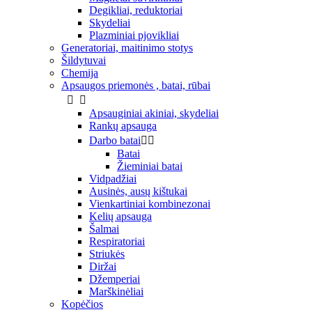
Degikliai, reduktoriai
Skydeliai
Plazminiai pjovikliai
Generatoriai, maitinimo stotys
Šildytuvai
Chemija
Apsaugos priemonės , batai, rūbai


Apsauginiai akiniai, skydeliai
Rankų apsauga
Darbo batai


Batai
Žieminiai batai
Vidpadžiai
Ausinės, ausų kištukai
Vienkartiniai kombinezonai
Kelių apsauga
Šalmai
Respiratoriai
Striukės
Diržai
Džemperiai
Marškinėliai
Kopėčios