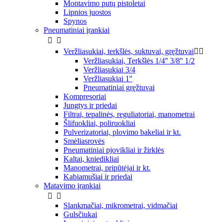
Montavimo putų pistoletai
Lipnios juostos
Spynos
Pneumatiniai įrankiai


Veržliasukiai, terkšlės, suktuvai, gręžtuvai


Veržliasukiai, Terkšlės 1/4'' 3/8'' 1/2
Veržliasukiai 3/4
Veržliasukiai 1''
Pneumatiniai gręžtuvai
Kompresoriai
Jungtys ir priedai
Filtrai, tepalinės, reguliatoriai, manometrai
Šlifuokliai, poliruokliai
Pulverizatoriai, plovimo bakeliai ir kt.
Smėliasrovės
Pneumatiniai pjovikliai ir žirklės
Kaltai, kniedikliai
Manometrai, pripūtėjai ir kt.
Kabiamušiai ir priedai
Matavimo įrankiai


Slankmačiai, mikrometrai, vidmačiai
Gulsčiukai