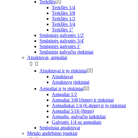
Terkšlės


Terkšlės 1/4
Terkšlės 3/8
Terkšlės 1/2
Terkšlės 3/4
Terkšlės 1''
Smūginės galvutės 1/2'
Smūginės galvutės 3/4'
Smūginės galvutės 1'
Smūginių galvučių rinkiniai
Atsuktuvai, antgaliai


Atsuktuvai ir jų rinkiniai


Atsuktuvai
Atsuktuvų rinkiniai
Antgaliai ir jų rinkiniai


Antgaliai 1/2
Antgaliai 3/8(10mm) ir rinkiniai
Antgaliukai 1/4 (6.4mm) ir jų rinkiniai
Antgaliai 5/16 (8mm)
Antgalių, galvučių laikikliai
Galvutės 1/4 su antgaliais
Smūginiai atsuktuvai
Metalo apdirbimo įrankiai