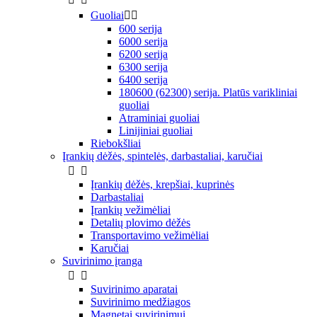
Guoliai


600 serija
6000 serija
6200 serija
6300 serija
6400 serija
180600 (62300) serija. Platūs varikliniai
guoliai
Atraminiai guoliai
Linijiniai guoliai
Riebokšliai
Įrankių dėžės, spintelės, darbastaliai, karučiai


Įrankių dėžės, krepšiai, kuprinės
Darbastaliai
Įrankių vežimėliai
Detalių plovimo dėžės
Transportavimo vežimėliai
Karučiai
Suvirinimo įranga


Suvirinimo aparatai
Suvirinimo medžiagos
Magnetai suvirinimui