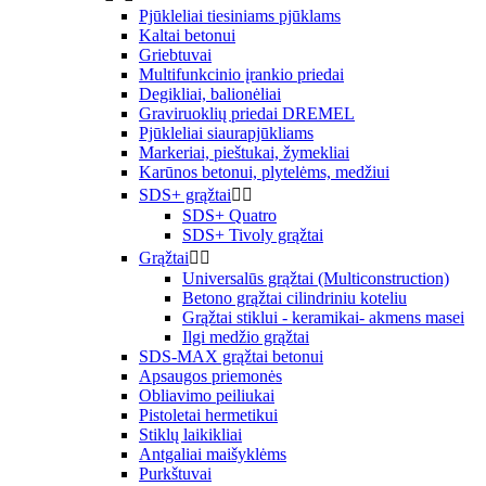
Pjūkleliai tiesiniams pjūklams
Kaltai betonui
Griebtuvai
Multifunkcinio įrankio priedai
Degikliai, balionėliai
Graviruoklių priedai DREMEL
Pjūkleliai siaurapjūkliams
Markeriai, pieštukai, žymekliai
Karūnos betonui, plytelėms, medžiui
SDS+ grąžtai


SDS+ Quatro
SDS+ Tivoly grąžtai
Grąžtai


Universalūs grąžtai (Multiconstruction)
Betono grąžtai cilindriniu koteliu
Grąžtai stiklui - keramikai- akmens masei
Ilgi medžio grąžtai
SDS-MAX grąžtai betonui
Apsaugos priemonės
Obliavimo peiliukai
Pistoletai hermetikui
Stiklų laikikliai
Antgaliai maišyklėms
Purkštuvai