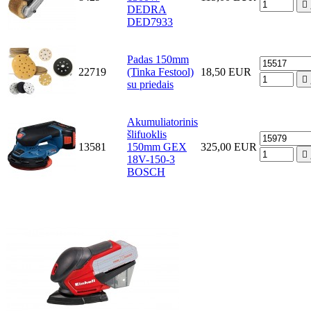

DEDRA
DED7933
Padas 150mm
22719
(Tinka Festool)
18,50 EUR

su priedais
Akumuliatorinis
šlifuoklis
13581
150mm GEX
325,00 EUR

18V-150-3
BOSCH