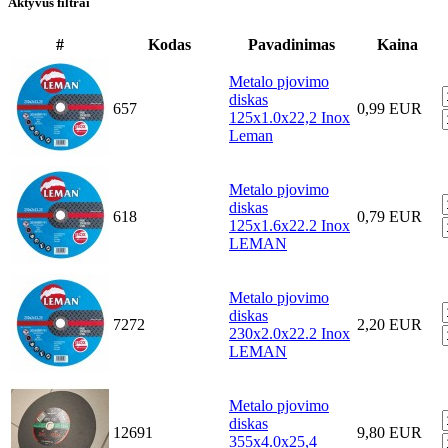
Aktyvūs filtrai
#
Kodas
Pavadinimas
Kaina
Metalo pjovimo
diskas
657
0,99 EUR
125x1.0x22,2 Inox
Leman
Metalo pjovimo
diskas
618
0,79 EUR
125x1.6x22.2 Inox
LEMAN
Metalo pjovimo
diskas
7272
2,20 EUR
230x2.0x22.2 Inox
LEMAN
Metalo pjovimo
diskas
12691
9,80 EUR
355x4.0x25,4