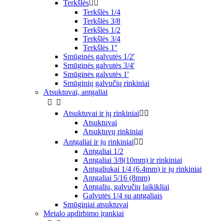
Terkšlės


Terkšlės 1/4
Terkšlės 3/8
Terkšlės 1/2
Terkšlės 3/4
Terkšlės 1''
Smūginės galvutės 1/2'
Smūginės galvutės 3/4'
Smūginės galvutės 1'
Smūginių galvučių rinkiniai
Atsuktuvai, antgaliai


Atsuktuvai ir jų rinkiniai


Atsuktuvai
Atsuktuvų rinkiniai
Antgaliai ir jų rinkiniai


Antgaliai 1/2
Antgaliai 3/8(10mm) ir rinkiniai
Antgaliukai 1/4 (6.4mm) ir jų rinkiniai
Antgaliai 5/16 (8mm)
Antgalių, galvučių laikikliai
Galvutės 1/4 su antgaliais
Smūginiai atsuktuvai
Metalo apdirbimo įrankiai