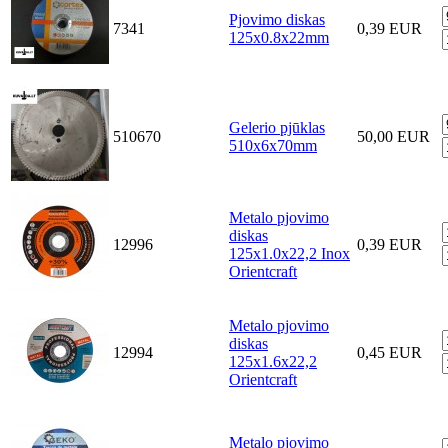
Pjovimo diskas
7341
0,39 EUR
125x0.8x22mm
Gelerio pjūklas
510670
50,00 EUR
510x6x70mm
Metalo pjovimo
diskas
12996
0,39 EUR
125x1.0x22,2 Inox
Orientcraft
Metalo pjovimo
diskas
12994
0,45 EUR
125x1.6x22,2
Orientcraft
Metalo pjovimo