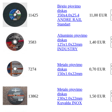
Bėgių pjovimo
diskas
11425
350x4.0x25.4
11,00 EUR
ANDRE RAIL
Standart
Aliuminio pjovimo
diskas
3583
1,40 EUR
125x1.0x22mm
INDUSTRY
Metalo pjovimo
7274
diskas
0,70 EUR
150x1.6x22mm
Metalo pjovimo
diskas
13862
1,50 EUR
230x2.0x22mm
Kuvalda INOX