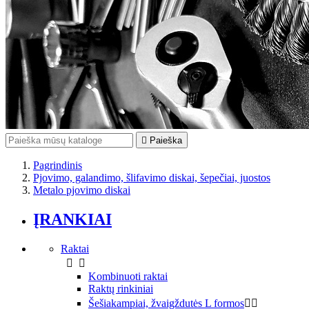

Paieška
Pagrindinis
Pjovimo, galandimo, šlifavimo diskai, šepečiai, juostos
Metalo pjovimo diskai
ĮRANKIAI
Raktai


Kombinuoti raktai
Raktų rinkiniai
Šešiakampiai, žvaigždutės L formos

