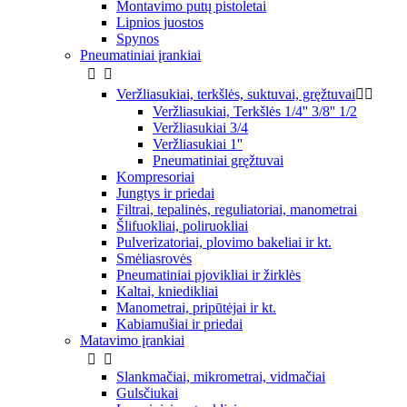
Montavimo putų pistoletai
Lipnios juostos
Spynos
Pneumatiniai įrankiai


Veržliasukiai, terkšlės, suktuvai, gręžtuvai


Veržliasukiai, Terkšlės 1/4'' 3/8'' 1/2
Veržliasukiai 3/4
Veržliasukiai 1''
Pneumatiniai gręžtuvai
Kompresoriai
Jungtys ir priedai
Filtrai, tepalinės, reguliatoriai, manometrai
Šlifuokliai, poliruokliai
Pulverizatoriai, plovimo bakeliai ir kt.
Smėliasrovės
Pneumatiniai pjovikliai ir žirklės
Kaltai, kniedikliai
Manometrai, pripūtėjai ir kt.
Kabiamušiai ir priedai
Matavimo įrankiai


Slankmačiai, mikrometrai, vidmačiai
Gulsčiukai