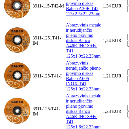
pjovimo diskas
3911-115-T42-M
1,34 EUR
Bahco A30R T42
115x2.5x22.23mm
Abrazyvinis metalo
ir nerūdijančio
plieno pjovimo
3911-1251T41-
diskas Bahco
1,24 EUR
IM
A46R INOX+Fe
T41
125x1.0x22.23mm
Abrazyvinis
nerūdijančio plieno
pjovimo diskas
3911-125-T41-I
1,21 EUR
Bahco A60S
INOX T41
125x1.0x22.23mm
Abrazyvinis metalo
ir nerūdijančio
plieno pjovimo
3911-125-T41-
diskas Bahco
1,23 EUR
IM
A46R INOX+Fe
T41
125x1.6x22.23mm