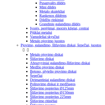
Pusapvalės dildės
Mini dildės
Metalo skutekliai
Rankenos dildėms
Dildžių rinkiniai
Grandinių galandimo dildės
Įvorės, perėjimai, morzės kūgiai, centrai
Pjūklai metalui
Vamzdeliai skysčiui
Metalo pjovimo juostos
Pjovimo, galandimo, šlifavimo diskai, šepečiai, juostos


Metalo pjovimo diskai
Šlifavimo diskai
Abrazyviniai galandimo-šlifavimo diskai
Medžio pjovimo diskai
Betono, plytelių pjovimo diskai
Šepečiai
Deimantiniai galandimo diskai
Poliravimo diskai ir medžiagos
Šlifavimo popierius Ø125mm
Šlifavimo popierius Ø150mm
Šlifavimo popierius 225mm
Šlifavimo ritinėliai