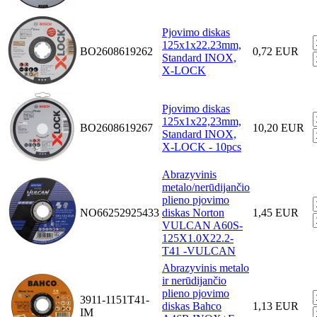
Pjovimo diskas
125x1x22.23mm,
BO2608619262
0,72 EUR
Standard INOX,
X-LOCK
Pjovimo diskas
125x1x22,23mm,
BO2608619267
10,20 EUR
Standard INOX,
X-LOCK - 10pcs
Abrazyvinis
metalo/nerūdijančio
plieno pjovimo
NO66252925433
diskas Norton
1,45 EUR
VULCAN A60S-
125X1.0X22.2-
T41 -VULCAN
Abrazyvinis metalo
ir nerūdijančio
plieno pjovimo
3911-1151T41-
diskas Bahco
1,13 EUR
IM