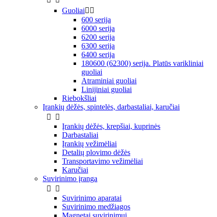
Guoliai


600 serija
6000 serija
6200 serija
6300 serija
6400 serija
180600 (62300) serija. Platūs varikliniai
guoliai
Atraminiai guoliai
Linijiniai guoliai
Riebokšliai
Įrankių dėžės, spintelės, darbastaliai, karučiai


Įrankių dėžės, krepšiai, kuprinės
Darbastaliai
Įrankių vežimėliai
Detalių plovimo dėžės
Transportavimo vežimėliai
Karučiai
Suvirinimo įranga


Suvirinimo aparatai
Suvirinimo medžiagos
Magnetai suvirinimui