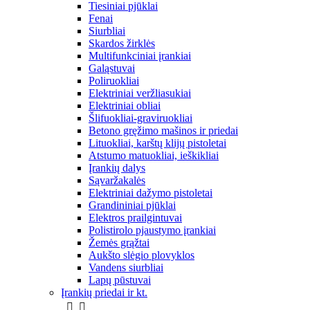
Tiesiniai pjūklai
Fenai
Siurbliai
Skardos žirklės
Multifunkciniai įrankiai
Galąstuvai
Poliruokliai
Elektriniai veržliasukiai
Elektriniai obliai
Šlifuokliai-graviruokliai
Betono gręžimo mašinos ir priedai
Lituokliai, karštų klijų pistoletai
Atstumo matuokliai, ieškikliai
Įrankių dalys
Sąvaržakalės
Elektriniai dažymo pistoletai
Grandininiai pjūklai
Elektros prailgintuvai
Polistirolo pjaustymo įrankiai
Žemės grąžtai
Aukšto slėgio plovyklos
Vandens siurbliai
Lapų pūstuvai
Įrankių priedai ir kt.

