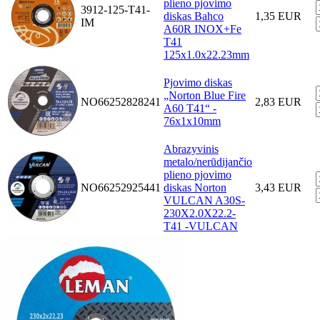
plieno pjovimo
3912-125-T41-
diskas Bahco
1,35 EUR
IM
A60R INOX+Fe
T41
125x1.0x22.23mm
Pjovimo diskas
„Norton Blue Fire
NO66252828241
2,83 EUR
A60 T41“ -
76x1x10mm
Abrazyvinis
metalo/nerūdijančio
plieno pjovimo
NO66252925441
diskas Norton
3,43 EUR
VULCAN A30S-
230X2.0X22.2-
T41 -VULCAN