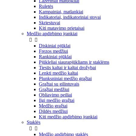
Lazeriniai matuokliai
Ruletės
Kampainiai, matlankiai
Indikatoriai, indikatoriniai stovai
Skriestuvai
Kiti matavimo prietaisai
Medžio apdirbimo įrankiai


Diskiniai pjūklai
Frezos medžiui
Rankiniai pjūklai
Pjūkleliai siaurapjūkliams ir staklėms
Tiesūs kaltai ir kaltai drožybai
Lenkti medžio kaltai
Plunksniniai medžio grąžtai
Grąžtai su gilintuvais
Grąžtai medžiui
Obliavimo peiliai
Ilgi medžio grąžtai
Medžio grąžtai
Dildės medžiui
Kiti medžio apdirbimo įrankiai
Staklės


Medžio apdirbimo staklės