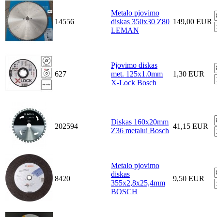
Metalo pjovimo
14556
diskas 350x30 Z80
149,00 EUR
LEMAN
Pjovimo diskas
627
met. 125x1.0mm
1,30 EUR
X-Lock Bosch
Diskas 160x20mm
202594
41,15 EUR
Z36 metalui Bosch
Metalo pjovimo
diskas
8420
9,50 EUR
355x2,8x25,4mm
BOSCH