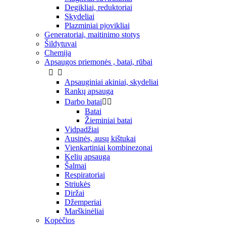
Degikliai, reduktoriai
Skydeliai
Plazminiai pjovikliai
Generatoriai, maitinimo stotys
Šildytuvai
Chemija
Apsaugos priemonės , batai, rūbai


Apsauginiai akiniai, skydeliai
Rankų apsauga
Darbo batai


Batai
Žieminiai batai
Vidpadžiai
Ausinės, ausų kištukai
Vienkartiniai kombinezonai
Kelių apsauga
Šalmai
Respiratoriai
Striukės
Diržai
Džemperiai
Marškinėliai
Kopėčios