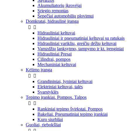
Sąvaržos
Akumuliatorių įkrovėjai
Sriegio remontas
Šepečiai automobilių plovimui
Domkratai, hidraulinė įranga


Hidrauliniai keltuvai
Hidrauliniai ir pneumatiniai keltuvai su ratukais
Hidrauliniai variklių, greičių dėžių keltuvai
Vamzdžių lanksytmo, tampymo ir kt. įrenginiai
Hidrauliniai Presai
Cilindrai, pompos
Mechaniniai keltuvai
Kėlimo įranga


Grandininiai, lyniniai keltuvai
Elektriniai keltuvai, talės
Svarstyklės
Tepimo įrankiai. Pompos. Talpos


Rankiniai tepimo švirkstai. Pompos
Bakeliai. Pneumatiniai tepimo įrankiai
Kuro siurbliai
Guoliai, riebokšliai

