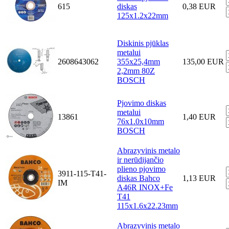
615
diskas
0,38 EUR
125x1.2x22mm
Diskinis pjūklas
metalui
2608643062
355x25,4mm
135,00 EUR
2,2mm 80Z
BOSCH
Pjovimo diskas
metalui
13861
1,40 EUR
76x1.0x10mm
BOSCH
Abrazyvinis metalo
ir nerūdijančio
plieno pjovimo
3911-115-T41-
diskas Bahco
1,13 EUR
IM
A46R INOX+Fe
T41
115x1.6x22.23mm
Abrazyvinis metalo