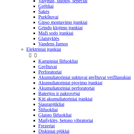
Valymas, šluotos, šepečiai
Grėbliai
Šakės
Purkštuvai
Gipso montavimo įrankiai
Grindų klojimo įrankiai
Maži sodo įrankiai
Glaistyklės
Vandens žarnos
Elektriniai įrankiai


Kampiniai šlifuokliai
Gręžtuvai
Perforatoriai
Akumuliatoriniai suktuvai gręžtuvai veržliasukiai
Akumuliatoriniai pjovimo įrankiai
Akumuliatoriniai perforatoriai
Baterijos ir pakrovėjai
Kiti akumuliatoriniai įrankiai
Siaurapjūkliai
Šlifuokliai
Glaisto šlifuokliai
Maišyklės, betono vibratoriai
Frezeriai
Diskiniai pjūklai