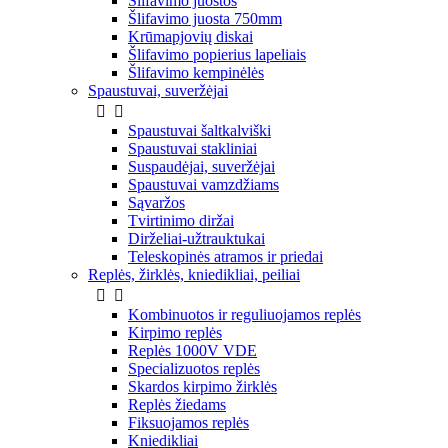
Šlifavimo juostos
Šlifavimo juosta 750mm
Krūmapjovių diskai
Šlifavimo popierius lapeliais
Šlifavimo kempinėlės
Spaustuvai, suveržėjai


Spaustuvai šaltkalviški
Spaustuvai stakliniai
Suspaudėjai, suveržėjai
Spaustuvai vamzdžiams
Sąvaržos
Tvirtinimo diržai
Dirželiai-užtrauktukai
Teleskopinės atramos ir priedai
Replės, žirklės, kniedikliai, peiliai


Kombinuotos ir reguliuojamos replės
Kirpimo replės
Replės 1000V VDE
Specializuotos replės
Skardos kirpimo žirklės
Replės žiedams
Fiksuojamos replės
Kniedikliai