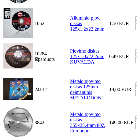
Aliuminio pjov.
1052
diskas
1,50 EUR
125x1.2x22.2mm
Pjovimo diskas
10284
125x1.0x22.2mm
0,49 EUR
Išparduota
KUVALDA
Metalo pjovimo
diskas 125mm
24132
19,00 EUR
deimantinis
METALODON
Metalo pjovimo
diskas
3842
149,00 EUR
355x25.4mm 80Z
Euroboor