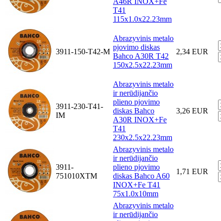
A46R INOX+Fe
T41
115x1.0x22.23mm
Abrazyvinis metalo
pjovimo diskas
3911-150-T42-M
2,34 EUR
Bahco A30R T42
150x2.5x22.23mm
Abrazyvinis metalo
ir nerūdijančio
plieno pjovimo
3911-230-T41-
diskas Bahco
3,26 EUR
IM
A30R INOX+Fe
T41
230x2.5x22.23mm
Abrazyvinis metalo
ir nerūdijančio
3911-
plieno pjovimo
1,71 EUR
751010XTM
diskas Bahco A60
INOX+Fe T41
75x1.0x10mm
Abrazyvinis metalo
ir nerūdijančio