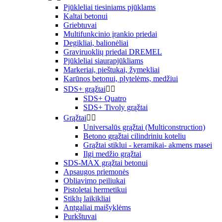
Pjūkleliai tiesiniams pjūklams
Kaltai betonui
Griebtuvai
Multifunkcinio įrankio priedai
Degikliai, balionėliai
Graviruoklių priedai DREMEL
Pjūkleliai siaurapjūkliams
Markeriai, pieštukai, žymekliai
Karūnos betonui, plytelėms, medžiui
SDS+ grąžtai


SDS+ Quatro
SDS+ Tivoly grąžtai
Grąžtai


Universalūs grąžtai (Multiconstruction)
Betono grąžtai cilindriniu koteliu
Grąžtai stiklui - keramikai- akmens masei
Ilgi medžio grąžtai
SDS-MAX grąžtai betonui
Apsaugos priemonės
Obliavimo peiliukai
Pistoletai hermetikui
Stiklų laikikliai
Antgaliai maišyklėms
Purkštuvai