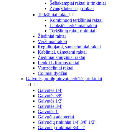
Šešiakampiai raktai ir rinkiniai
Žvaigždutės ir jų rinkiai
Terkšliniai raktai


Kombinuoti terkšliniai raktai
Lankstūs terkšliniai raktai
Terkšlinių raktų rinkiniai
Žiediniai raktai
Veržliniai raktai
Reguliuojami, santechniniai raktai
Kabliniai, užmetami raktai
Žiediniai-smūginiai raktai
Lenkti L formos raktai
Vamzdeliniai raktai
Coliniai dydžiai
Galvutės, prailgintuvai, terkšlės, rinkiniai


Galvutės 1/4'
Galvutės 3/8'
Galvutės 1/2'
Galvutės 3/4'
Galvutės 1'
Galvučių adapteriai
Galvučių rinkiniai 1/4' 3/8' 1/2'
Galvučių rinkiniai 3/4' -1'