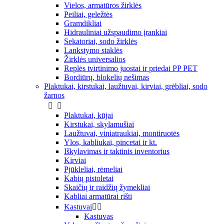
Vielos, armatūros žirklės
Peiliai, geležtės
Gramdikliai
Hidrauliniai užspaudimo įrankiai
Sekatoriai, sodo žirklės
Lankstymo staklės
Žirklės universalios
Replės tvirtinimo juostai ir priedai PP PET
Bordiūrų, blokelių nešimas
Plaktukai, kirstukai, laužtuvai, kirviai, grėbliai, sodo
žarnos


Plaktukai, kūjai
Kirstukai, skylamušiai
Laužtuvai, viniatraukiai, montiruotės
Ylos, kabliukai, pincetai ir kt.
Iškylavimas ir taktinis inventorius
Kirviai
Pjūkleliai, rėmeliai
Kabių pistoletai
Skaičių ir raidžių žymekliai
Kabliai armatūrai rišti
Kastuvai


Kastuvas