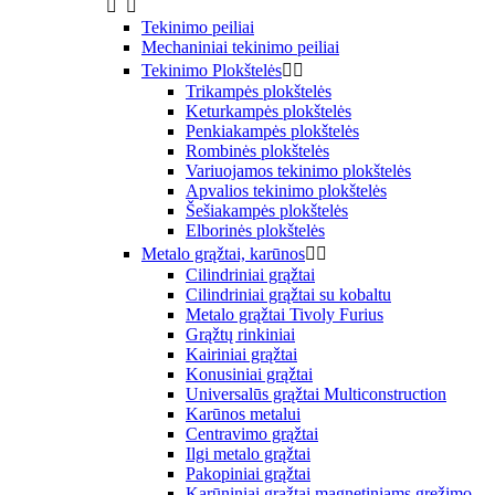


Tekinimo peiliai
Mechaniniai tekinimo peiliai
Tekinimo Plokštelės


Trikampės plokštelės
Keturkampės plokštelės
Penkiakampės plokštelės
Rombinės plokštelės
Variuojamos tekinimo plokštelės
Apvalios tekinimo plokštelės
Šešiakampės plokštelės
Elborinės plokštelės
Metalo grąžtai, karūnos


Cilindriniai grąžtai
Cilindriniai grąžtai su kobaltu
Metalo grąžtai Tivoly Furius
Grąžtų rinkiniai
Kairiniai grąžtai
Konusiniai grąžtai
Universalūs grąžtai Multiconstruction
Karūnos metalui
Centravimo grąžtai
Ilgi metalo grąžtai
Pakopiniai grąžtai
Karūniniai grąžtai magnetiniams gręžimo