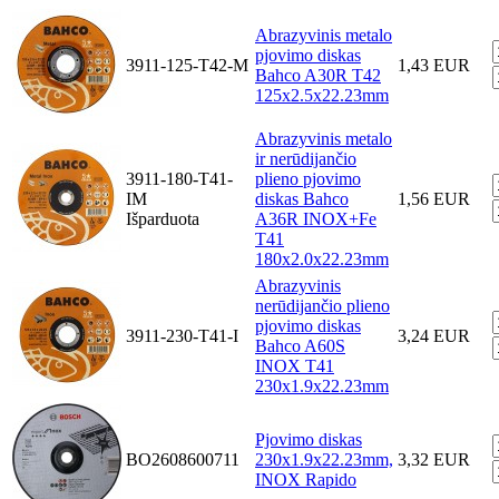
Abrazyvinis metalo
pjovimo diskas
3911-125-T42-M
1,43 EUR
Bahco A30R T42
125x2.5x22.23mm
Abrazyvinis metalo
ir nerūdijančio
3911-180-T41-
plieno pjovimo
IM
diskas Bahco
1,56 EUR
Išparduota
A36R INOX+Fe
T41
180x2.0x22.23mm
Abrazyvinis
nerūdijančio plieno
pjovimo diskas
3911-230-T41-I
3,24 EUR
Bahco A60S
INOX T41
230x1.9x22.23mm
Pjovimo diskas
BO2608600711
230x1.9x22.23mm,
3,32 EUR
INOX Rapido