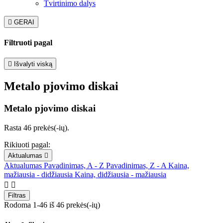
Tvirtinimo dalys

GERAI
Filtruoti pagal

Išvalyti viską
Metalo pjovimo diskai
Metalo pjovimo diskai
Rasta 46 prekės(-ių).
Rikiuoti pagal:
Aktualumas

Aktualumas
Pavadinimas, A - Z
Pavadinimas, Z - A
Kaina,
mažiausia - didžiausia
Kaina, didžiausia - mažiausia


Filtras
Rodoma 1-46 iš 46 prekės(-ių)