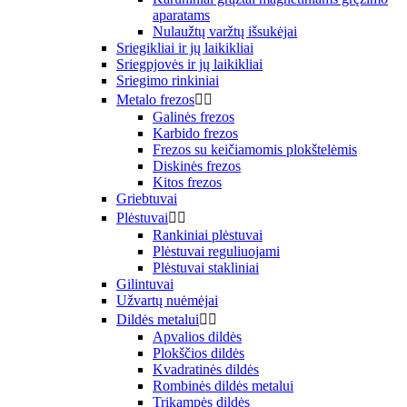
aparatams
Nulaužtų varžtų išsukėjai
Sriegikliai ir jų laikikliai
Sriegpjovės ir jų laikikliai
Sriegimo rinkiniai
Metalo frezos


Galinės frezos
Karbido frezos
Frezos su keičiamomis plokštelėmis
Diskinės frezos
Kitos frezos
Griebtuvai
Plėstuvai


Rankiniai plėstuvai
Plėstuvai reguliuojami
Plėstuvai stakliniai
Gilintuvai
Užvartų nuėmėjai
Dildės metalui


Apvalios dildės
Plokščios dildės
Kvadratinės dildės
Rombinės dildės metalui
Trikampės dildės