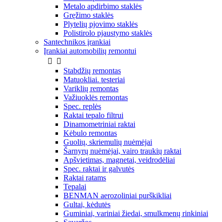
Metalo apdirbimo staklės
Gręžimo staklės
Plytelių pjovimo staklės
Polistirolo pjaustymo staklės
Santechnikos įrankiai
Įrankiai automobilių remontui


Stabdžių remontas
Matuokliai. testeriai
Variklių remontas
Važiuoklės remontas
Spec. replės
Raktai tepalo filtrui
Dinamometriniai raktai
Kėbulo remontas
Guolių, skriemulių nuėmėjai
Šarnyrų nuėmėjai, vairo traukių raktai
Apšvietimas, magnetai, veidrodėliai
Spec. raktai ir galvutės
Raktai ratams
Tepalai
BENMAN aerozoliniai purškikliai
Gultai, kėdutės
Guminiai, variniai žiedai, smulkmenų rinkiniai