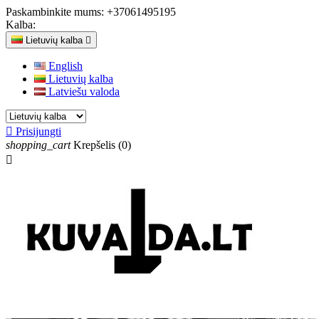
Paskambinkite mums:
+37061495195
Kalba:
Lietuvių kalba

English
Lietuvių kalba
Latviešu valoda

Prisijungti
shopping_cart
Krepšelis
(0)
