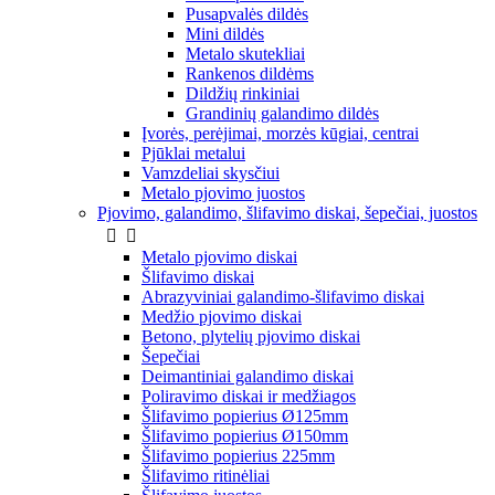
Pusapvalės dildės
Mini dildės
Metalo skutekliai
Rankenos dildėms
Dildžių rinkiniai
Grandinių galandimo dildės
Įvorės, perėjimai, morzės kūgiai, centrai
Pjūklai metalui
Vamzdeliai skysčiui
Metalo pjovimo juostos
Pjovimo, galandimo, šlifavimo diskai, šepečiai, juostos


Metalo pjovimo diskai
Šlifavimo diskai
Abrazyviniai galandimo-šlifavimo diskai
Medžio pjovimo diskai
Betono, plytelių pjovimo diskai
Šepečiai
Deimantiniai galandimo diskai
Poliravimo diskai ir medžiagos
Šlifavimo popierius Ø125mm
Šlifavimo popierius Ø150mm
Šlifavimo popierius 225mm
Šlifavimo ritinėliai