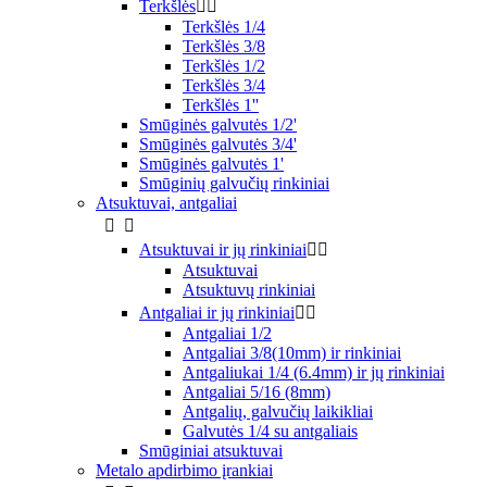
Terkšlės


Terkšlės 1/4
Terkšlės 3/8
Terkšlės 1/2
Terkšlės 3/4
Terkšlės 1''
Smūginės galvutės 1/2'
Smūginės galvutės 3/4'
Smūginės galvutės 1'
Smūginių galvučių rinkiniai
Atsuktuvai, antgaliai


Atsuktuvai ir jų rinkiniai


Atsuktuvai
Atsuktuvų rinkiniai
Antgaliai ir jų rinkiniai


Antgaliai 1/2
Antgaliai 3/8(10mm) ir rinkiniai
Antgaliukai 1/4 (6.4mm) ir jų rinkiniai
Antgaliai 5/16 (8mm)
Antgalių, galvučių laikikliai
Galvutės 1/4 su antgaliais
Smūginiai atsuktuvai
Metalo apdirbimo įrankiai