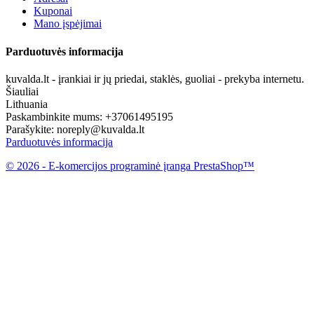
Kuponai
Mano įspėjimai
Parduotuvės informacija
kuvalda.lt - įrankiai ir jų priedai, staklės, guoliai - prekyba internetu.
Šiauliai
Lithuania
Paskambinkite mums:
+37061495195
Parašykite:
noreply@kuvalda.lt
Parduotuvės informacija
© 2026 - E-komercijos programinė įranga PrestaShop™