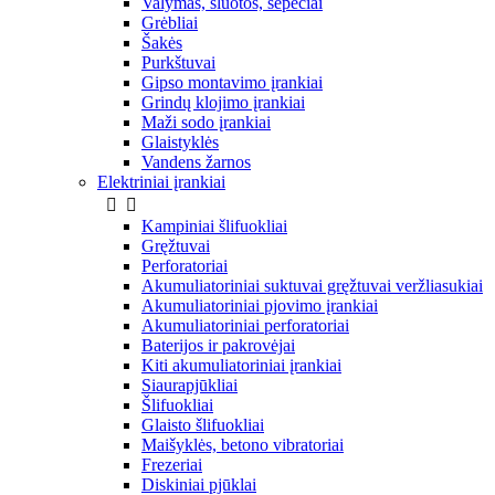
Valymas, šluotos, šepečiai
Grėbliai
Šakės
Purkštuvai
Gipso montavimo įrankiai
Grindų klojimo įrankiai
Maži sodo įrankiai
Glaistyklės
Vandens žarnos
Elektriniai įrankiai


Kampiniai šlifuokliai
Gręžtuvai
Perforatoriai
Akumuliatoriniai suktuvai gręžtuvai veržliasukiai
Akumuliatoriniai pjovimo įrankiai
Akumuliatoriniai perforatoriai
Baterijos ir pakrovėjai
Kiti akumuliatoriniai įrankiai
Siaurapjūkliai
Šlifuokliai
Glaisto šlifuokliai
Maišyklės, betono vibratoriai
Frezeriai
Diskiniai pjūklai