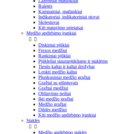
Lazeriniai matuokliai
Ruletės
Kampainiai, matlankiai
Indikatoriai, indikatoriniai stovai
Skriestuvai
Kiti matavimo prietaisai
Medžio apdirbimo įrankiai


Diskiniai pjūklai
Frezos medžiui
Rankiniai pjūklai
Pjūkleliai siaurapjūkliams ir staklėms
Tiesūs kaltai ir kaltai drožybai
Lenkti medžio kaltai
Plunksniniai medžio grąžtai
Grąžtai su gilintuvais
Grąžtai medžiui
Obliavimo peiliai
Ilgi medžio grąžtai
Medžio grąžtai
Dildės medžiui
Kiti medžio apdirbimo įrankiai
Staklės


Medžio apdirbimo staklės