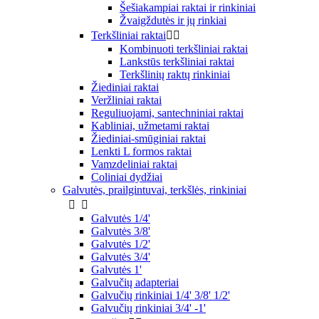
Šešiakampiai raktai ir rinkiniai
Žvaigždutės ir jų rinkiai
Terkšliniai raktai


Kombinuoti terkšliniai raktai
Lankstūs terkšliniai raktai
Terkšlinių raktų rinkiniai
Žiediniai raktai
Veržliniai raktai
Reguliuojami, santechniniai raktai
Kabliniai, užmetami raktai
Žiediniai-smūginiai raktai
Lenkti L formos raktai
Vamzdeliniai raktai
Coliniai dydžiai
Galvutės, prailgintuvai, terkšlės, rinkiniai


Galvutės 1/4'
Galvutės 3/8'
Galvutės 1/2'
Galvutės 3/4'
Galvutės 1'
Galvučių adapteriai
Galvučių rinkiniai 1/4' 3/8' 1/2'
Galvučių rinkiniai 3/4' -1'