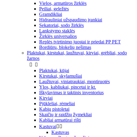
Vielos, armatūros žirklės
Peiliai, geležtės
Gramdikliai
Hidrauliniai užspaudimo įrankiai
Sekatoriai, sodo žirklės
Lankstymo staklės
Žirklės universalios
Replės tvirtinimo juostai ir priedai PP PET
Bordiūrų, blokelių nešimas
Plaktukai, kirstukai, laužtuvai, kirviai, grėbliai, sodo
žarnos


Plaktukai, kūjai
Kirstukai, skylamušiai
Laužtuvai, viniatraukiai, montiruotės
Ylos, kabliukai, pincetai ir kt.
Iškylavimas ir taktinis inventorius
Kirviai
Pjūkleliai, rėmeliai
Kabių pistoletai
Skaičių ir raidžių žymekliai
Kabliai armatūrai rišti
Kastuvai


Kastuvas