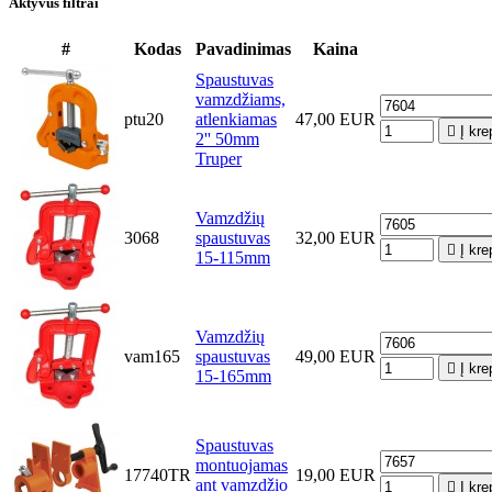
Aktyvūs filtrai
#
Kodas
Pavadinimas
Kaina
Spaustuvas
vamzdžiams,
ptu20
atlenkiamas
47,00 EUR

Į kre
2'' 50mm
Truper
Vamzdžių
3068
spaustuvas
32,00 EUR

Į kre
15-115mm
Vamzdžių
vam165
spaustuvas
49,00 EUR

Į kre
15-165mm
Spaustuvas
montuojamas
17740TR
19,00 EUR
ant vamzdžio

Į kre