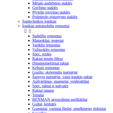
Metalo apdirbimo staklės
Gręžimo staklės
Plytelių pjovimo staklės
Polistirolo pjaustymo staklės
Santechnikos įrankiai
Įrankiai automobilių remontui


Stabdžių remontas
Matuokliai. testeriai
Variklių remontas
Važiuoklės remontas
Spec. replės
Raktai tepalo filtrui
Dinamometriniai raktai
Kėbulo remontas
Guolių, skriemulių nuėmėjai
Šarnyrų nuėmėjai, vairo traukių raktai
Apšvietimas, magnetai, veidrodėliai
Spec. raktai ir galvutės
Raktai ratams
Tepalai
BENMAN aerozoliniai purškikliai
Gultai, kėdutės
Guminiai, variniai žiedai, smulkmenų rinkiniai