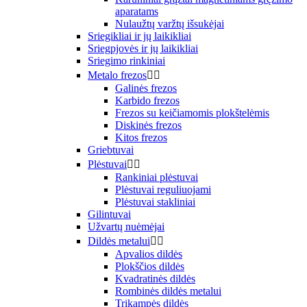
aparatams
Nulaužtų varžtų išsukėjai
Sriegikliai ir jų laikikliai
Sriegpjovės ir jų laikikliai
Sriegimo rinkiniai
Metalo frezos


Galinės frezos
Karbido frezos
Frezos su keičiamomis plokštelėmis
Diskinės frezos
Kitos frezos
Griebtuvai
Plėstuvai


Rankiniai plėstuvai
Plėstuvai reguliuojami
Plėstuvai stakliniai
Gilintuvai
Užvartų nuėmėjai
Dildės metalui


Apvalios dildės
Plokščios dildės
Kvadratinės dildės
Rombinės dildės metalui
Trikampės dildės