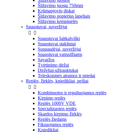
Šlifavimo juostos
Šlifavimo juosta 750mm
Krūmapjovių diskai
Šlifavimo popierius lapeliais
Šlifavimo kempinėlės
Spaustuvai, suveržėjai


Spaustuvai šaltkalviški
Spaustuvai stakliniai
Suspaudėjai, suveržėjai
Spaustuvai vamzdžiams
Sąvaržos
Tvirtinimo diržai
Dirželiai-užtrauktukai
Teleskopinės atramos ir priedai
Replės, žirklės, kniedikliai, peiliai


Kombinuotos ir reguliuojamos replės
Kirpimo replės
Replės 1000V VDE
Specializuotos replės
Skardos kirpimo žirklės
Replės žiedams
Fiksuojamos replės
Kniedikliai