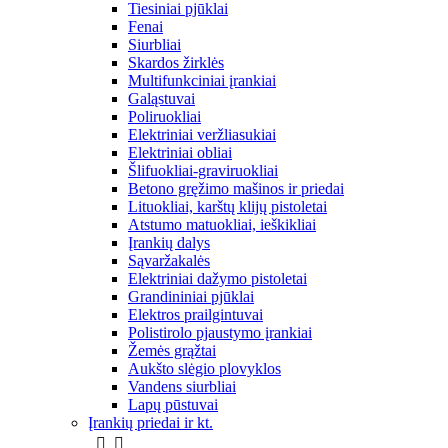
Tiesiniai pjūklai
Fenai
Siurbliai
Skardos žirklės
Multifunkciniai įrankiai
Galąstuvai
Poliruokliai
Elektriniai veržliasukiai
Elektriniai obliai
Šlifuokliai-graviruokliai
Betono gręžimo mašinos ir priedai
Lituokliai, karštų klijų pistoletai
Atstumo matuokliai, ieškikliai
Įrankių dalys
Sąvaržakalės
Elektriniai dažymo pistoletai
Grandininiai pjūklai
Elektros prailgintuvai
Polistirolo pjaustymo įrankiai
Žemės grąžtai
Aukšto slėgio plovyklos
Vandens siurbliai
Lapų pūstuvai
Įrankių priedai ir kt.

