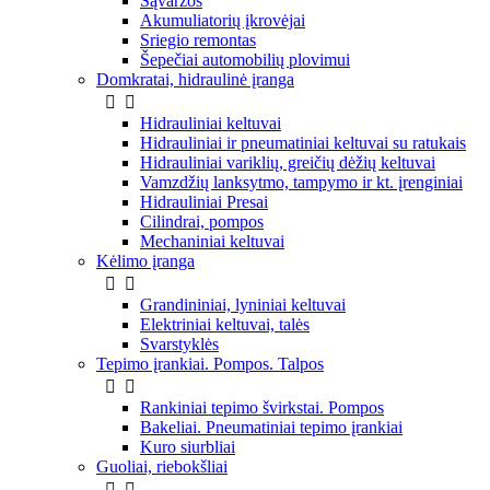
Sąvaržos
Akumuliatorių įkrovėjai
Sriegio remontas
Šepečiai automobilių plovimui
Domkratai, hidraulinė įranga


Hidrauliniai keltuvai
Hidrauliniai ir pneumatiniai keltuvai su ratukais
Hidrauliniai variklių, greičių dėžių keltuvai
Vamzdžių lanksytmo, tampymo ir kt. įrenginiai
Hidrauliniai Presai
Cilindrai, pompos
Mechaniniai keltuvai
Kėlimo įranga


Grandininiai, lyniniai keltuvai
Elektriniai keltuvai, talės
Svarstyklės
Tepimo įrankiai. Pompos. Talpos


Rankiniai tepimo švirkstai. Pompos
Bakeliai. Pneumatiniai tepimo įrankiai
Kuro siurbliai
Guoliai, riebokšliai

