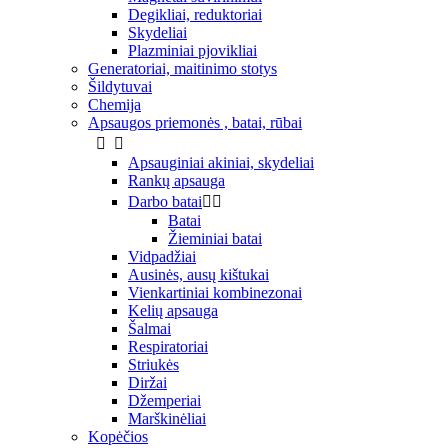
Degikliai, reduktoriai
Skydeliai
Plazminiai pjovikliai
Generatoriai, maitinimo stotys
Šildytuvai
Chemija
Apsaugos priemonės , batai, rūbai


Apsauginiai akiniai, skydeliai
Rankų apsauga
Darbo batai


Batai
Žieminiai batai
Vidpadžiai
Ausinės, ausų kištukai
Vienkartiniai kombinezonai
Kelių apsauga
Šalmai
Respiratoriai
Striukės
Diržai
Džemperiai
Marškinėliai
Kopėčios