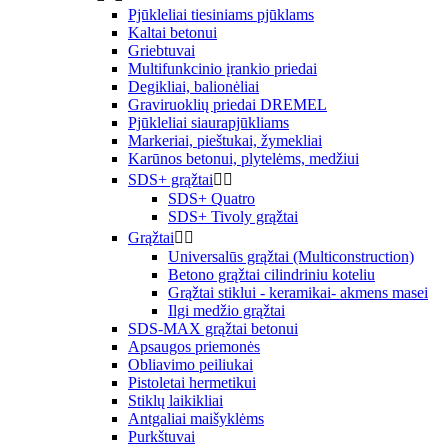
Pjūkleliai tiesiniams pjūklams
Kaltai betonui
Griebtuvai
Multifunkcinio įrankio priedai
Degikliai, balionėliai
Graviruoklių priedai DREMEL
Pjūkleliai siaurapjūkliams
Markeriai, pieštukai, žymekliai
Karūnos betonui, plytelėms, medžiui
SDS+ grąžtai


SDS+ Quatro
SDS+ Tivoly grąžtai
Grąžtai


Universalūs grąžtai (Multiconstruction)
Betono grąžtai cilindriniu koteliu
Grąžtai stiklui - keramikai- akmens masei
Ilgi medžio grąžtai
SDS-MAX grąžtai betonui
Apsaugos priemonės
Obliavimo peiliukai
Pistoletai hermetikui
Stiklų laikikliai
Antgaliai maišyklėms
Purkštuvai