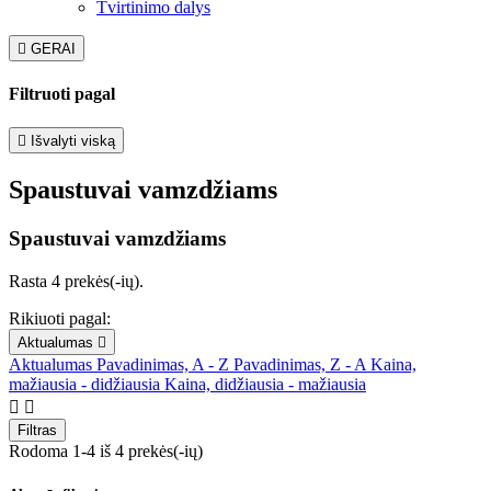
Tvirtinimo dalys

GERAI
Filtruoti pagal

Išvalyti viską
Spaustuvai vamzdžiams
Spaustuvai vamzdžiams
Rasta 4 prekės(-ių).
Rikiuoti pagal:
Aktualumas

Aktualumas
Pavadinimas, A - Z
Pavadinimas, Z - A
Kaina,
mažiausia - didžiausia
Kaina, didžiausia - mažiausia


Filtras
Rodoma 1-4 iš 4 prekės(-ių)