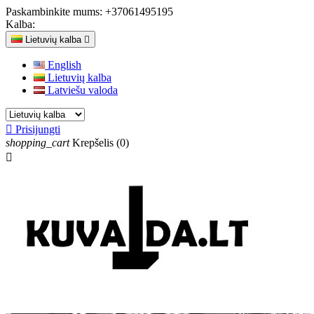
Paskambinkite mums:
+37061495195
Kalba:
Lietuvių kalba

English
Lietuvių kalba
Latviešu valoda

Prisijungti
shopping_cart
Krepšelis
(0)
