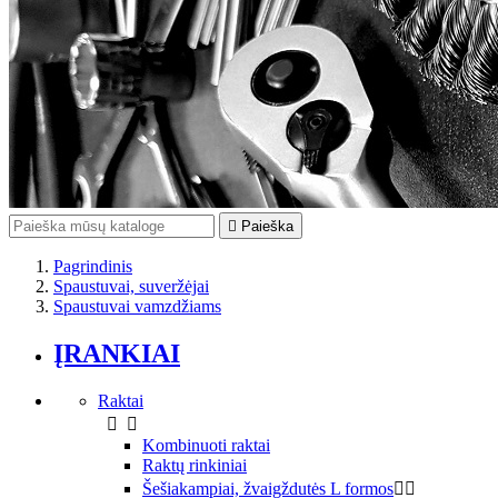

Paieška
Pagrindinis
Spaustuvai, suveržėjai
Spaustuvai vamzdžiams
ĮRANKIAI
Raktai


Kombinuoti raktai
Raktų rinkiniai
Šešiakampiai, žvaigždutės L formos

