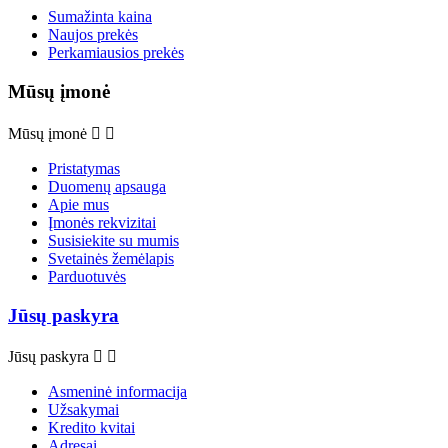
Sumažinta kaina
Naujos prekės
Perkamiausios prekės
Mūsų įmonė
Mūsų įmonė


Pristatymas
Duomenų apsauga
Apie mus
Įmonės rekvizitai
Susisiekite su mumis
Svetainės žemėlapis
Parduotuvės
Jūsų paskyra
Jūsų paskyra


Asmeninė informacija
Užsakymai
Kredito kvitai
Adresai