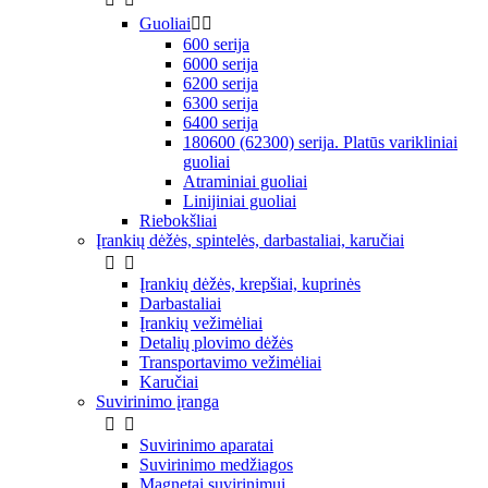
Guoliai


600 serija
6000 serija
6200 serija
6300 serija
6400 serija
180600 (62300) serija. Platūs varikliniai
guoliai
Atraminiai guoliai
Linijiniai guoliai
Riebokšliai
Įrankių dėžės, spintelės, darbastaliai, karučiai


Įrankių dėžės, krepšiai, kuprinės
Darbastaliai
Įrankių vežimėliai
Detalių plovimo dėžės
Transportavimo vežimėliai
Karučiai
Suvirinimo įranga


Suvirinimo aparatai
Suvirinimo medžiagos
Magnetai suvirinimui