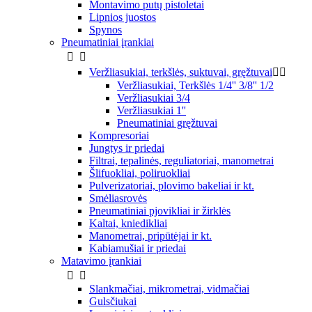
Montavimo putų pistoletai
Lipnios juostos
Spynos
Pneumatiniai įrankiai


Veržliasukiai, terkšlės, suktuvai, gręžtuvai


Veržliasukiai, Terkšlės 1/4'' 3/8'' 1/2
Veržliasukiai 3/4
Veržliasukiai 1''
Pneumatiniai gręžtuvai
Kompresoriai
Jungtys ir priedai
Filtrai, tepalinės, reguliatoriai, manometrai
Šlifuokliai, poliruokliai
Pulverizatoriai, plovimo bakeliai ir kt.
Smėliasrovės
Pneumatiniai pjovikliai ir žirklės
Kaltai, kniedikliai
Manometrai, pripūtėjai ir kt.
Kabiamušiai ir priedai
Matavimo įrankiai


Slankmačiai, mikrometrai, vidmačiai
Gulsčiukai