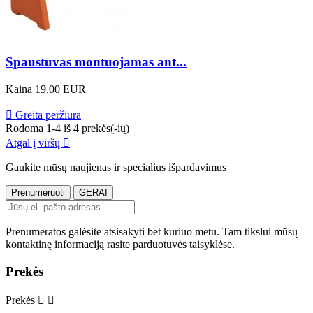
Spaustuvas montuojamas ant...
Kaina
19,00 EUR

Greita peržiūra
Rodoma 1-4 iš 4 prekės(-ių)
Atgal į viršų

Gaukite mūsų naujienas ir specialius išpardavimus
Prenumeratos galėsite atsisakyti bet kuriuo metu. Tam tikslui mūsų
kontaktinę informaciją rasite parduotuvės taisyklėse.
Prekės
Prekės

