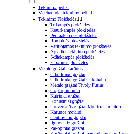


Tekinimo peiliai
Mechaniniai tekinimo peiliai
Tekinimo Plokštelės


Trikampės plokštelės
Keturkampės plokštelės
Penkiakampės plokštelės
Rombinės plokštelės
Variuojamos tekinimo plokštelės
Apvalios tekinimo plokštelės
Šešiakampės plokštelės
Elborinės plokštelės
Metalo grąžtai, karūnos


Cilindriniai grąžtai
Cilindriniai grąžtai su kobaltu
Metalo grąžtai Tivoly Furius
Grąžtų rinkiniai
Kairiniai grąžtai
Konusiniai grąžtai
Universalūs grąžtai Multiconstruction
Karūnos metalui
Centravimo grąžtai
Ilgi metalo grąžtai
Pakopiniai grąžtai
Karūniniai grąžtai magnetiniams gręžimo