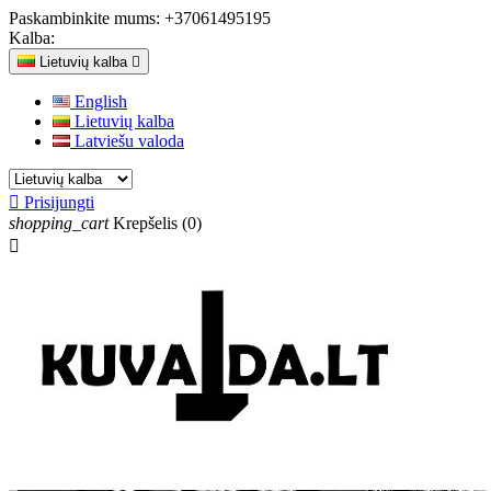
Paskambinkite mums:
+37061495195
Kalba:
Lietuvių kalba

English
Lietuvių kalba
Latviešu valoda

Prisijungti
shopping_cart
Krepšelis
(0)
