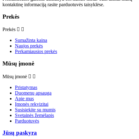
kontaktinę informaciją rasite parduotuvės taisyklėse.
Prekės
Prekės


Sumažinta kaina
Naujos prekės
Perkamiausios prekės
Mūsų įmonė
Mūsų įmonė


Pristatymas
Duomenų apsauga
Apie mus
Įmonės rekvizitai
Susisiekite su mumis
Svetainės žemėlapis
Parduotuvės
Jūsų paskyra