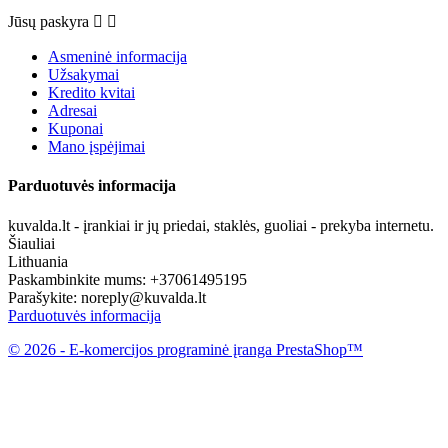
Jūsų paskyra


Asmeninė informacija
Užsakymai
Kredito kvitai
Adresai
Kuponai
Mano įspėjimai
Parduotuvės informacija
kuvalda.lt - įrankiai ir jų priedai, staklės, guoliai - prekyba internetu.
Šiauliai
Lithuania
Paskambinkite mums:
+37061495195
Parašykite:
noreply@kuvalda.lt
Parduotuvės informacija
© 2026 - E-komercijos programinė įranga PrestaShop™