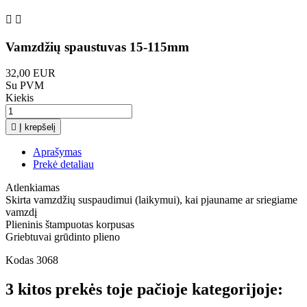


Vamzdžių spaustuvas 15-115mm
32,00 EUR
Su PVM
Kiekis

Į krepšelį
Aprašymas
Prekė detaliau
Atlenkiamas
Skirta vamzdžių suspaudimui (laikymui), kai pjauname ar sriegiame
vamzdį
Plieninis štampuotas korpusas
Griebtuvai grūdinto plieno
Kodas
3068
3 kitos prekės toje pačioje kategorijoje: