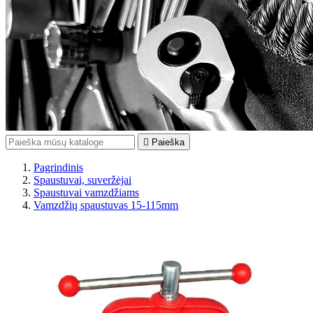

Paieška
Pagrindinis
Spaustuvai, suveržėjai
Spaustuvai vamzdžiams
Vamzdžių spaustuvas 15-115mm