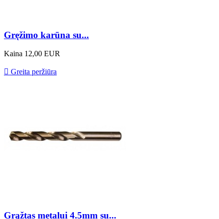
Gręžimo karūna su...
Kaina
12,00 EUR

Greita peržiūra
Grąžtas metalui 4.5mm su...