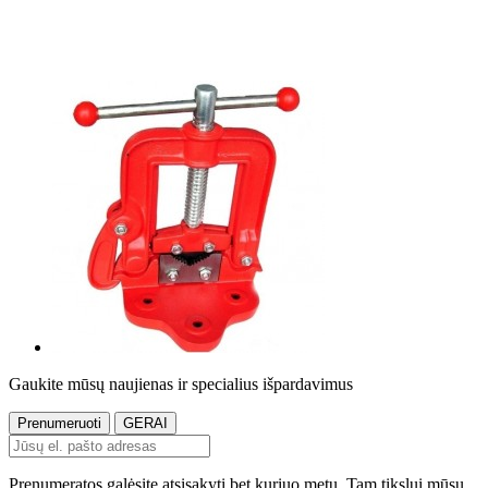
Gaukite mūsų naujienas ir specialius išpardavimus
Prenumeratos galėsite atsisakyti bet kuriuo metu. Tam tikslui mūsų