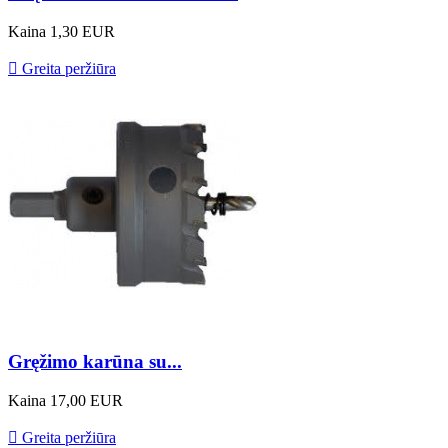
Kaina
1,30 EUR

Greita peržiūra
Gręžimo karūna su...
Kaina
17,00 EUR

Greita peržiūra