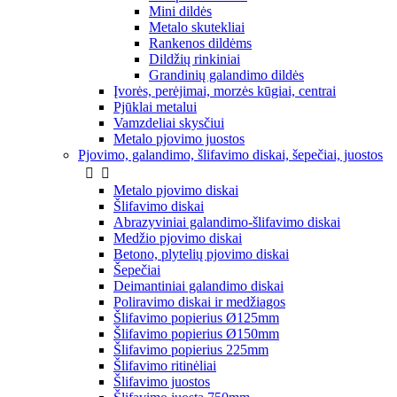
Mini dildės
Metalo skutekliai
Rankenos dildėms
Dildžių rinkiniai
Grandinių galandimo dildės
Įvorės, perėjimai, morzės kūgiai, centrai
Pjūklai metalui
Vamzdeliai skysčiui
Metalo pjovimo juostos
Pjovimo, galandimo, šlifavimo diskai, šepečiai, juostos


Metalo pjovimo diskai
Šlifavimo diskai
Abrazyviniai galandimo-šlifavimo diskai
Medžio pjovimo diskai
Betono, plytelių pjovimo diskai
Šepečiai
Deimantiniai galandimo diskai
Poliravimo diskai ir medžiagos
Šlifavimo popierius Ø125mm
Šlifavimo popierius Ø150mm
Šlifavimo popierius 225mm
Šlifavimo ritinėliai
Šlifavimo juostos