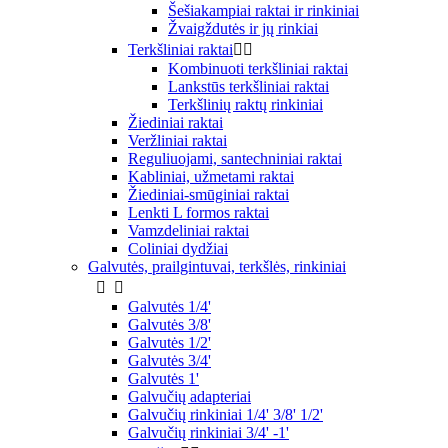
Šešiakampiai raktai ir rinkiniai
Žvaigždutės ir jų rinkiai
Terkšliniai raktai


Kombinuoti terkšliniai raktai
Lankstūs terkšliniai raktai
Terkšlinių raktų rinkiniai
Žiediniai raktai
Veržliniai raktai
Reguliuojami, santechniniai raktai
Kabliniai, užmetami raktai
Žiediniai-smūginiai raktai
Lenkti L formos raktai
Vamzdeliniai raktai
Coliniai dydžiai
Galvutės, prailgintuvai, terkšlės, rinkiniai


Galvutės 1/4'
Galvutės 3/8'
Galvutės 1/2'
Galvutės 3/4'
Galvutės 1'
Galvučių adapteriai
Galvučių rinkiniai 1/4' 3/8' 1/2'
Galvučių rinkiniai 3/4' -1'