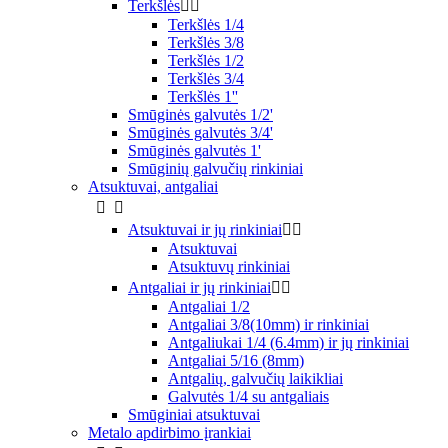
Terkšlės


Terkšlės 1/4
Terkšlės 3/8
Terkšlės 1/2
Terkšlės 3/4
Terkšlės 1''
Smūginės galvutės 1/2'
Smūginės galvutės 3/4'
Smūginės galvutės 1'
Smūginių galvučių rinkiniai
Atsuktuvai, antgaliai


Atsuktuvai ir jų rinkiniai


Atsuktuvai
Atsuktuvų rinkiniai
Antgaliai ir jų rinkiniai


Antgaliai 1/2
Antgaliai 3/8(10mm) ir rinkiniai
Antgaliukai 1/4 (6.4mm) ir jų rinkiniai
Antgaliai 5/16 (8mm)
Antgalių, galvučių laikikliai
Galvutės 1/4 su antgaliais
Smūginiai atsuktuvai
Metalo apdirbimo įrankiai