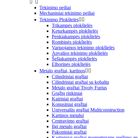


Tekinimo peiliai
Mechaniniai tekinimo peiliai
Tekinimo Plokštelės


Trikampės plokštelės
Keturkampės plokštelės
Penkiakampės plokštelės
Rombinės plokštelės
Variuojamos tekinimo plokštelės
Apvalios tekinimo plokštelės
Šešiakampės plokštelės
Elborinės plokštelės
Metalo grąžtai, karūnos


Cilindriniai grąžtai
Cilindriniai grąžtai su kobaltu
Metalo grąžtai Tivoly Furius
Grąžtų rinkiniai
Kairiniai grąžtai
Konusiniai grąžtai
Universalūs grąžtai Multiconstruction
Karūnos metalui
Centravimo grąžtai
Ilgi metalo grąžtai
Pakopiniai grąžtai
Karūniniai grąžtai magnetiniams gręžimo ap