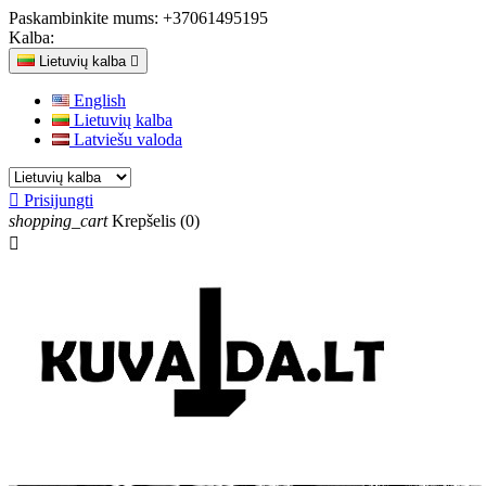
Paskambinkite mums:
+37061495195
Kalba:
Lietuvių kalba

English
Lietuvių kalba
Latviešu valoda

Prisijungti
shopping_cart
Krepšelis
(0)
