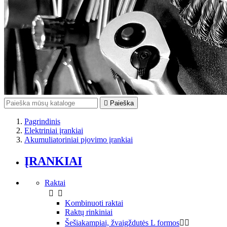

Paieška
Pagrindinis
Elektriniai įrankiai
Akumuliatoriniai pjovimo įrankiai
ĮRANKIAI
Raktai


Kombinuoti raktai
Raktų rinkiniai
Šešiakampiai, žvaigždutės L formos

