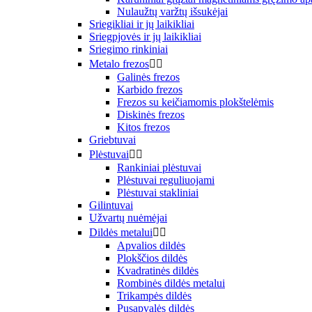
Nulaužtų varžtų išsukėjai
Sriegikliai ir jų laikikliai
Sriegpjovės ir jų laikikliai
Sriegimo rinkiniai
Metalo frezos


Galinės frezos
Karbido frezos
Frezos su keičiamomis plokštelėmis
Diskinės frezos
Kitos frezos
Griebtuvai
Plėstuvai


Rankiniai plėstuvai
Plėstuvai reguliuojami
Plėstuvai stakliniai
Gilintuvai
Užvartų nuėmėjai
Dildės metalui


Apvalios dildės
Plokščios dildės
Kvadratinės dildės
Rombinės dildės metalui
Trikampės dildės
Pusapvalės dildės