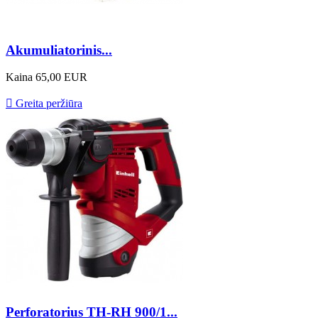
Akumuliatorinis...
Kaina
65,00 EUR

Greita peržiūra
Perforatorius TH-RH 900/1...