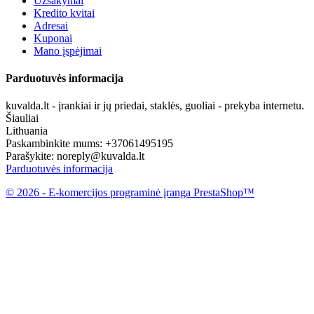
Užsakymai
Kredito kvitai
Adresai
Kuponai
Mano įspėjimai
Parduotuvės informacija
kuvalda.lt - įrankiai ir jų priedai, staklės, guoliai - prekyba internetu.
Šiauliai
Lithuania
Paskambinkite mums:
+37061495195
Parašykite:
noreply@kuvalda.lt
Parduotuvės informacija
© 2026 - E-komercijos programinė įranga PrestaShop™