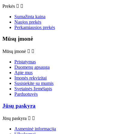
Prekės


Sumažinta kaina
Naujos prekės
Perkamiausios prekės
Mūsų įmonė
Mūsų įmonė


Pristatymas
Duomenų apsauga
Apie mus
Įmonės rekvizitai
Susisiekite su mumis
Svetainės žemėlapis
Parduotuvės
Jūsų paskyra
Jūsų paskyra


Asmeninė informacija