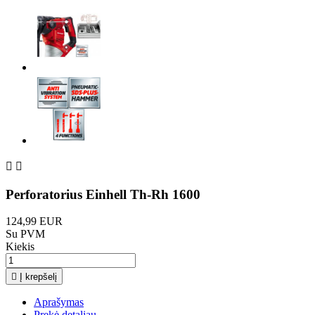


Perforatorius Einhell Th-Rh 1600
124,99 EUR
Su PVM
Kiekis

Į krepšelį
Aprašymas
Prekė detaliau