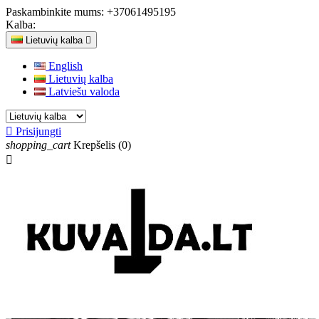
Paskambinkite mums:
+37061495195
Kalba:
Lietuvių kalba

English
Lietuvių kalba
Latviešu valoda

Prisijungti
shopping_cart
Krepšelis
(0)
