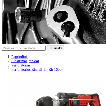

Paieška
Pagrindinis
Elektriniai įrankiai
Perforatoriai
Perforatorius Einhell Th-Rh 1600