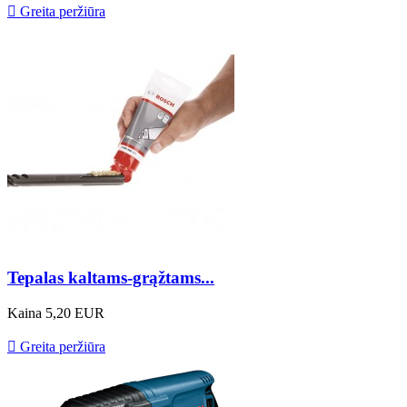

Greita peržiūra
Tepalas kaltams-grąžtams...
Kaina
5,20 EUR

Greita peržiūra