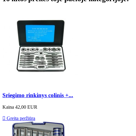
Sriegimo rinkinys colinis +...
Kaina
42,00 EUR

Greita peržiūra