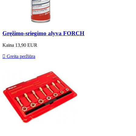
Gręžimo-sriegimo alyva FORCH
Kaina
13,90 EUR

Greita peržiūra