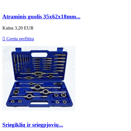
Atraminis guolis 35x62x18mm...
Kaina
3,20 EUR

Greita peržiūra
Sriegiklių ir sriegpjovių...