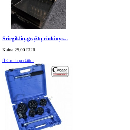
Sriegiklių-grąžtų rinkinys...
Kaina
25,00 EUR

Greita peržiūra