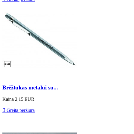
Brėžtukas metalui su...
Kaina
2,15 EUR

Greita peržiūra