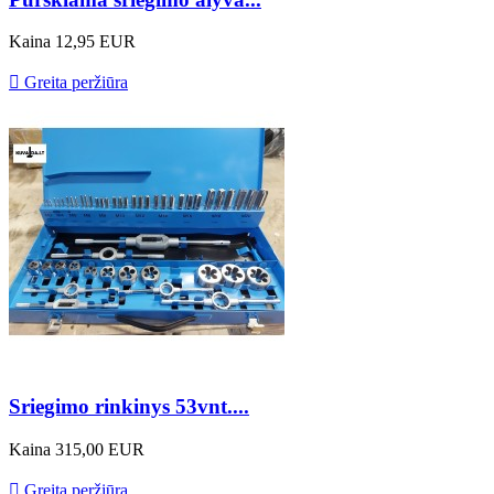
Kaina
12,95 EUR

Greita peržiūra
Sriegimo rinkinys 53vnt....
Kaina
315,00 EUR

Greita peržiūra