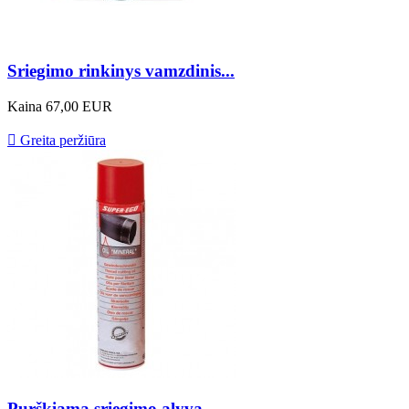
Sriegimo rinkinys vamzdinis...
Kaina
67,00 EUR

Greita peržiūra
Purškiama sriegimo alyva...