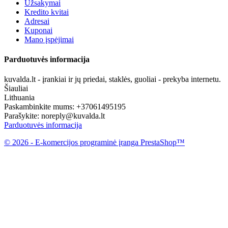
Užsakymai
Kredito kvitai
Adresai
Kuponai
Mano įspėjimai
Parduotuvės informacija
kuvalda.lt - įrankiai ir jų priedai, staklės, guoliai - prekyba internetu.
Šiauliai
Lithuania
Paskambinkite mums:
+37061495195
Parašykite:
noreply@kuvalda.lt
Parduotuvės informacija
© 2026 - E-komercijos programinė įranga PrestaShop™