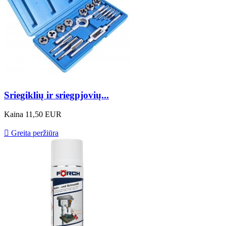
Sriegiklių ir sriegpjovių...
Kaina
11,50 EUR

Greita peržiūra