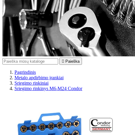

Paieška
Pagrindinis
Metalo apdirbimo įrankiai
Sriegimo rinkiniai
Sriegimo rinkinys M6-M24 Condor