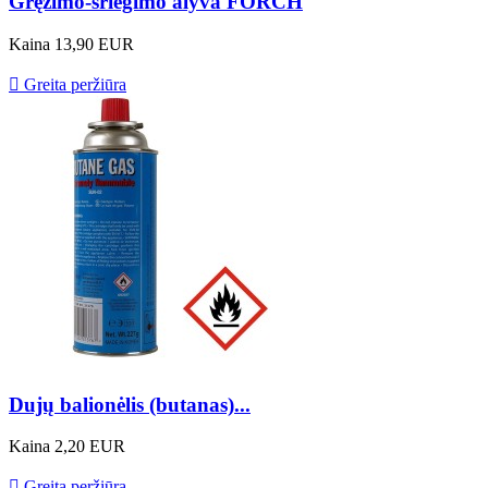
Gręžimo-sriegimo alyva FORCH
Kaina
13,90 EUR

Greita peržiūra
Dujų balionėlis (butanas)...
Kaina
2,20 EUR

Greita peržiūra