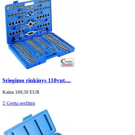
Sriegimo rinkinys 110vnt....
Kaina
169,50 EUR

Greita peržiūra