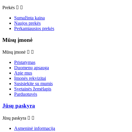
Prekės


Sumažinta kaina
Naujos prekės
Perkamiausios prekės
Mūsų įmonė
Mūsų įmonė


Pristatymas
Duomenų apsauga
Apie mus
Įmonės rekvizitai
Susisiekite su mumis
Svetainės žemėlapis
Parduotuvės
Jūsų paskyra
Jūsų paskyra


Asmeninė informacija