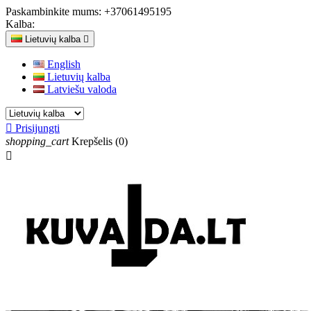
Paskambinkite mums:
+37061495195
Kalba:
Lietuvių kalba

English
Lietuvių kalba
Latviešu valoda

Prisijungti
shopping_cart
Krepšelis
(0)
