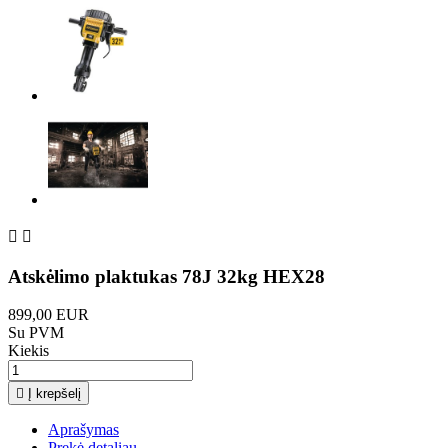


Atskėlimo plaktukas 78J 32kg HEX28
899,00 EUR
Su PVM
Kiekis

Į krepšelį
Aprašymas
Prekė detaliau