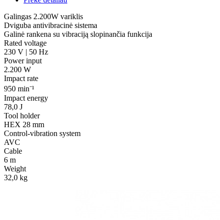
Galingas 2.200W variklis
Dviguba antivibracinė sistema
Galinė rankena su vibraciją slopinančia funkcija
Rated voltage
230 V | 50 Hz
Power input
2.200 W
Impact rate
950 min⁻¹
Impact energy
78,0 J
Tool holder
HEX 28 mm
Control-vibration system
AVC
Cable
6 m
Weight
32,0 kg