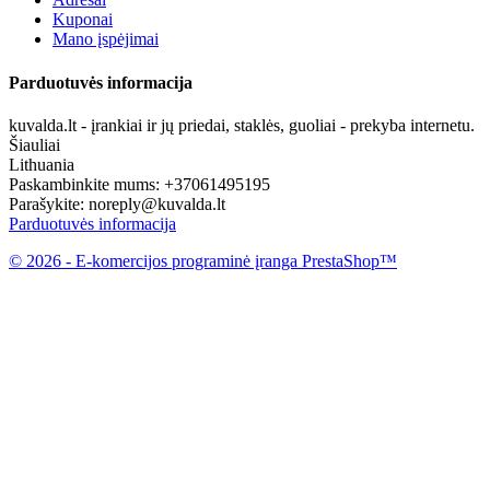
Kuponai
Mano įspėjimai
Parduotuvės informacija
kuvalda.lt - įrankiai ir jų priedai, staklės, guoliai - prekyba internetu.
Šiauliai
Lithuania
Paskambinkite mums:
+37061495195
Parašykite:
noreply@kuvalda.lt
Parduotuvės informacija
© 2026 - E-komercijos programinė įranga PrestaShop™