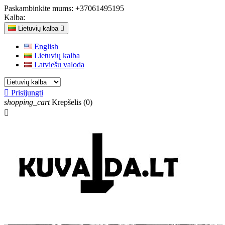
Paskambinkite mums:
+37061495195
Kalba:
Lietuvių kalba

English
Lietuvių kalba
Latviešu valoda

Prisijungti
shopping_cart
Krepšelis
(0)
