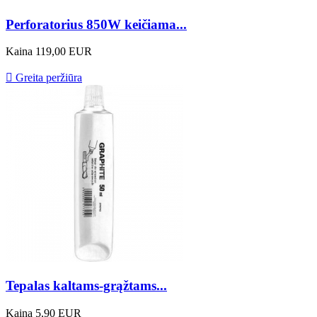
Perforatorius 850W keičiama...
Kaina
119,00 EUR

Greita peržiūra
Tepalas kaltams-grąžtams...
Kaina
5,90 EUR