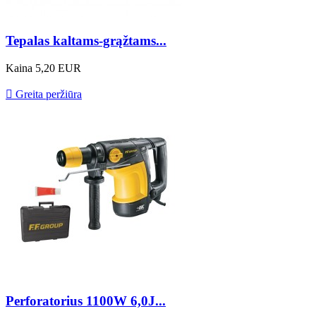
Tepalas kaltams-grąžtams...
Kaina
5,20 EUR

Greita peržiūra
Perforatorius 1100W 6,0J...