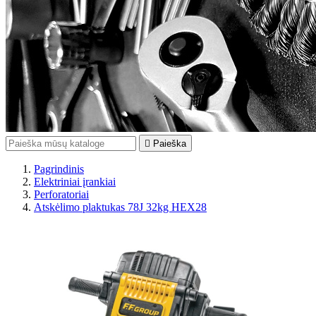

Paieška
Pagrindinis
Elektriniai įrankiai
Perforatoriai
Atskėlimo plaktukas 78J 32kg HEX28