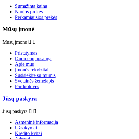
Sumažinta kaina
Naujos prekės
Perkamiausios prekės
Mūsų įmonė
Mūsų įmonė


Pristatymas
Duomenų apsauga
Apie mus
Įmonės rekvizitai
Susisiekite su mumis
Svetainės žemėlapis
Parduotuvės
Jūsų paskyra
Jūsų paskyra


Asmeninė informacija
Užsakymai
Kredito kvitai
Adresai